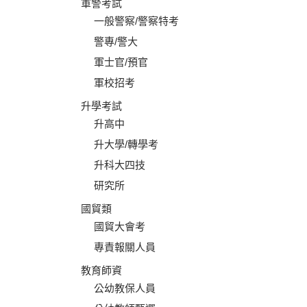
軍警考試
一般警察/警察特考
警專/警大
軍士官/預官
軍校招考
升學考試
升高中
升大學/轉學考
升科大四技
研究所
國貿類
國貿大會考
專責報關人員
教育師資
公幼教保人員