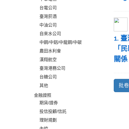
台電公司
臺灣菸酒
中油公司
自來水公司
1.
中鋼/中鋁/中龍鋼/中碳
「民
農田水利會
關係
漢翔航空
臺灣港務公司
台糖公司
其他
金融證照
期貨/證券
投信投顧/信託
理財規劃
內控