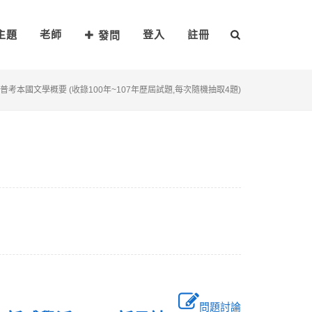
主題
老師
登入
註冊
發問
普考本國文學概要 (收錄100年~107年歷屆試題,每次隨機抽取4題)
問題討論