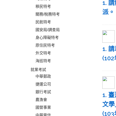
1.
移民特考
派。
關務/稅務特考
民航特考
國安局/調查局
身心障礙特考
原住民特考
1.
外交特考
(10
海巡特考
就業考試
中華郵政
捷運公司
銀行考試
1.
農漁會
文學
國營事業
(10
中華電信