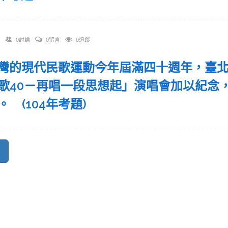
0討論
0留言
0追蹤
 臺灣的現代民歌運動今年屆滿四十週年，臺
歌40－再唱一段思想起」演唱會加以紀念
。 (104年考題)