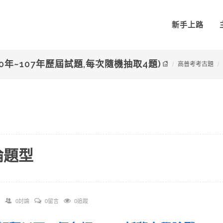
新手上路
0年~107年歷屆試題,每次隨機抽取4題)
高普考考古題
論題型
0討論
0留言
0追蹤