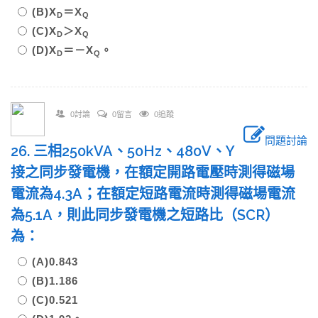
(B)X
＝X
D
Q
(C)X
＞X
D
Q
(D)X
＝－X
。
D
Q
0討論
0留言
0追蹤
問題討論
26. 三相250kVA、50Hz、480V、Y
接之同步發電機，在額定開路電壓時測得磁場
電流為4.3A；在額定短路電流時測得磁場電流
為5.1A，則此同步發電機之短路比（SCR）
為：
(A)0.843
(B)1.186
(C)0.521