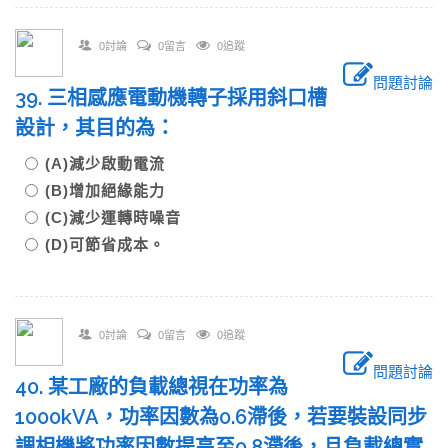
0討論
0留言
0追蹤
問題討論
39. 三相感應電動機轉子採用斜口槽
設計，其目的為：
(A)減少啟動電流
(B)增加絕緣能力
(C)減少運轉時噪音
(D)可節省成本。
0討論
0留言
0追蹤
問題討論
40. 某工廠的負載總視在功率為
1000kVA，功率因數為0.6滯後，若要裝設同步
調相機將功率因數提高至0.8滯後，且負載總實