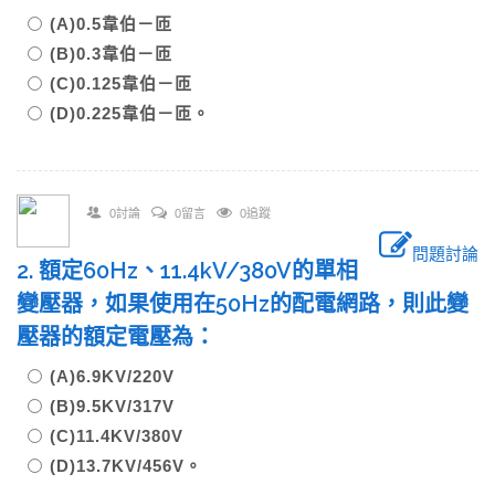
(A)0.5韋伯－匝
(B)0.3韋伯－匝
(C)0.125韋伯－匝
(D)0.225韋伯－匝。
0討論
0留言
0追蹤
問題討論
2. 額定60Hz、11.4kV/380V的單相
變壓器，如果使用在50Hz的配電網路，則此變
壓器的額定電壓為：
(A)6.9KV/220V
(B)9.5KV/317V
(C)11.4KV/380V
(D)13.7KV/456V。