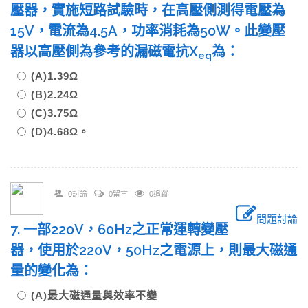
壓器，實施短路試驗時，在高壓側測得電壓為
15V，電流為4.5A，功率消耗為50W。此變壓
器以高壓側為參考的漏磁電抗X
為：
eq
(A)1.39Ω
(B)2.24Ω
(C)3.75Ω
(D)4.68Ω。
0討論
0留言
0追蹤
問題討論
7. 一部220V，60Hz之正常運轉變壓
器，使用於220V，50Hz之電源上，則最大磁通
量的變化為：
(A)最大磁通量與效率不變