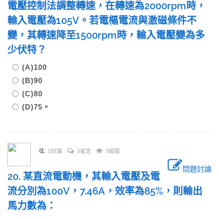
電壓控制法調整轉速，在轉速為2000rpm時，
輸入電壓為105V。若電樞電流與激磁條件不
變，其轉速降至1500rpm時，輸入電壓變為多
少伏特？
(A)100
(B)90
(C)80
(D)75。
0討論
0留言
0追蹤
問題討論
20. 某直流電動機，其輸入電壓及電
流分別為100V，7.46A，效率為85%，則輸出
馬力數為：