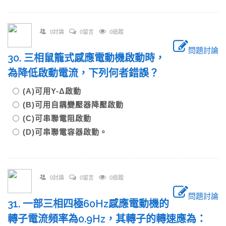
0討論
0留言
0追蹤
問題討論
30. 三相鼠籠式感應電動機啟動時，
為降低啟動電流，下列何者錯誤？
(A)可用Y-Δ啟動
(B)可用自耦變壓器降壓啟動
(C)可串聯電阻啟動
(D)可串聯電容器啟動。
0討論
0留言
0追蹤
問題討論
31. 一部三相四極60Hz感應電動機的
轉子電流頻率為0.9Hz，其轉子的轉速應為：