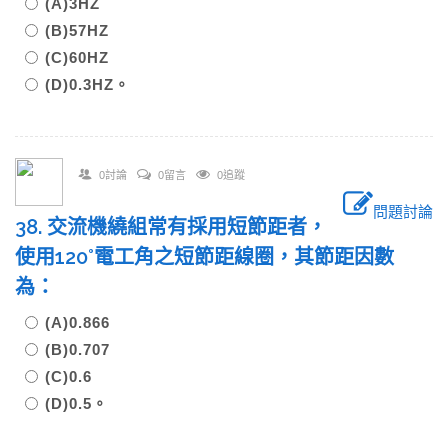
(A)3HZ
(B)57HZ
(C)60HZ
(D)0.3HZ。
0討論
0留言
0追蹤
問題討論
38. 交流機繞組常有採用短節距者，
使用120°電工角之短節距線圈，其節距因數
為：
(A)0.866
(B)0.707
(C)0.6
(D)0.5。