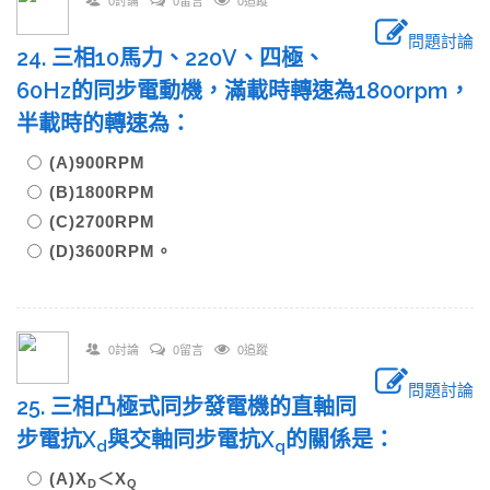
0討論
0留言
0追蹤
問題討論
24. 三相10馬力、220V、四極、
60Hz的同步電動機，滿載時轉速為1800rpm，
半載時的轉速為：
(A)900RPM
(B)1800RPM
(C)2700RPM
(D)3600RPM。
0討論
0留言
0追蹤
問題討論
25. 三相凸極式同步發電機的直軸同
步電抗X
與交軸同步電抗X
的關係是：
d
q
(A)X
＜X
D
Q