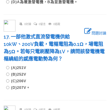
(D)A為複激發電機，B為並激發電機。
0討論
0留言
0追蹤
問題討論
17. 一部他激式直流發電機供給
10kW、200V負載，電樞電阻為0.1Ω，場電阻
為5Ω。若每只電刷壓降為1V，請問該發電機電
樞繞組的感應電動勢為何？
(A)251V
(B)252V
(C)206V
(D)207V。
0討論
0留言
0追蹤