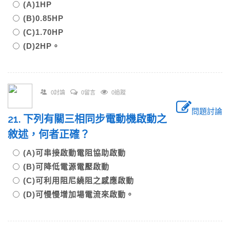
(A)1HP
(B)0.85HP
(C)1.70HP
(D)2HP。
0討論
0留言
0追蹤
問題討論
21. 下列有關三相同步電動機啟動之
敘述，何者正確？
(A)可串接啟動電阻協助啟動
(B)可降低電源電壓啟動
(C)可利用阻尼繞阻之感應啟動
(D)可慢慢增加場電流來啟動。