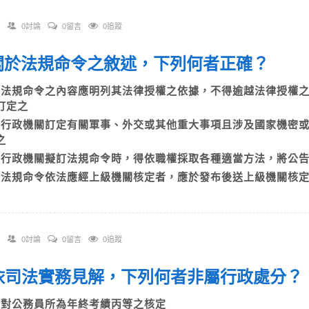
0討論
0留言
0追蹤
. 關於法規命令之敘述，下列何者正確？
A)法規命令之內容應明列其法律授權之依據，不得逾越法律授權
訂定之
B)行政機關訂定有關軍事、外交或其他重大事項且涉及國家機密
為之
C)行政機關擬訂法規命令時，得依職權採取各種適當方法，將
D)法規命令依法應經上級機關核定者，應於發布後送上級機關核
0討論
0留言
0追蹤
. 依司法實務見解，下列何者非屬行政處分
A)對公務員所為年終考績丙等之核定