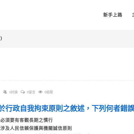
新手上路
)
0討論
0留言
0追蹤
 關於行政自我拘束原則之敘述，下列何者
A)必須要有客觀長期之慣行
B)涉及人民信賴保護與機關誠信原則