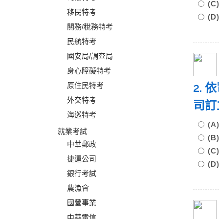
(
移民特考
(
關務/稅務特考
民航特考
國安局/調查局
身心障礙特考
2.
原住民特考
外交特考
司訂
海巡特考
(
就業考試
(
中華郵政
(
捷運公司
(
銀行考試
農漁會
國營事業
中華電信