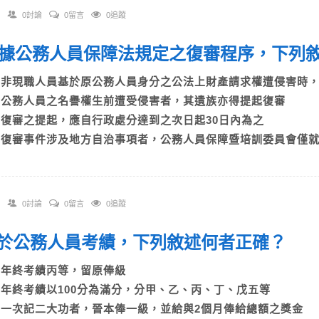
0討論
0留言
0追蹤
 依據公務人員保障法規定之復審程序，下
A)非現職人員基於原公務人員身分之公法上財產請求權遭侵害
B)公務人員之名譽權生前遭受侵害者，其遺族亦得提起復審
C)復審之提起，應自行政處分達到之次日起30日內為之
D)復審事件涉及地方自治事項者，公務人員保障暨培訓委員會僅
0討論
0留言
0追蹤
 關於公務人員考績，下列敘述何者正確？
A)年終考績丙等，留原俸級
B)年終考績以100分為滿分，分甲、乙、丙、丁、戊五等
C)一次記二大功者，晉本俸一級，並給與2個月俸給總額之獎金