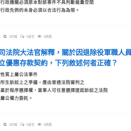
C)行政機關必須原本對該事件不具判斷裁量空間
D)行政先例的本身必須以合法行為為限。
0討論
0留言
0追蹤
 依司法院大法官解釋，關於因退除役軍職人
立優惠存款契約，下列敘述何者正確？
A)性質上屬公法事件
B)所生訴訟上之爭議，應由普通法院審判之
C)基於程序選擇權，當事人可任意選擇提起訴訟之法院
D)屬公權力委託。
0討論
0留言
0追蹤