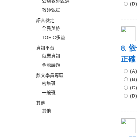
公幼教師甄選
(
教師甄試
語言檢定
全民英檢
TOEIC多益
8.
資訊平台
就業資訊
正
金融議題
(
鼎文學員專區
(
密集班
(
一般班
(
其他
其他