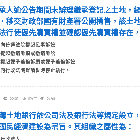
 繼承人逾公告期間未辦理繼承登記之土地，
，移交財政部國有財產署公開標售，該土
法行使優先購買權並確認優先購買權存在
A)向普通法院提起民事訴訟
B)提起撤銷訴願或撤銷訴訟
C)提起課予義務訴願或課予義務訴訟
D)向行政法院聲請暫時停止執行。
0討論
0留言
0追蹤
 臺灣土地銀行依公司法及銀行法等規定設立
國民經濟建設為宗旨。其組織之屬性為
A)行政法人