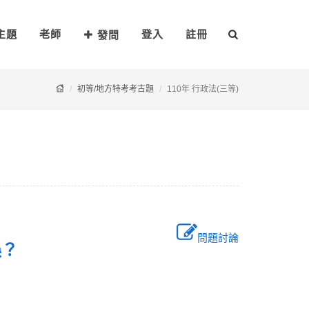
主題
老師
登入
註冊
發問
初等/地方特考考古題
110年 行政法(三等)
問題討論
錯誤？