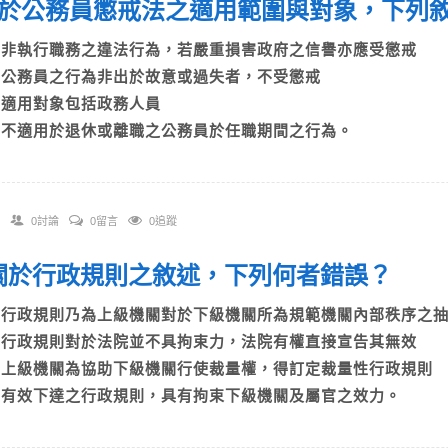
 關於公務員懲戒法之適用範圍與對象，下
A)非執行職務之違法行為，若嚴重損害政府之信譽亦應受懲戒
B)公務員之行為非出於故意或過失者，不受懲戒
C)適用對象包括政務人員
D)不適用於退休或離職之公務員於任職期間之行為。
0討論
0留言
0追蹤
. 關於行政規則之敘述，下列何者錯誤？
A)行政規則乃為上級機關對於下級機關所為規範機關內部秩序
B)行政規則對於法院並不具拘束力，法院有權直接宣告其無效
C)上級機關為協助下級機關行使裁量權，得訂定裁量性行政規
D)有效下達之行政規則，具有拘束下級機關及屬官之效力。