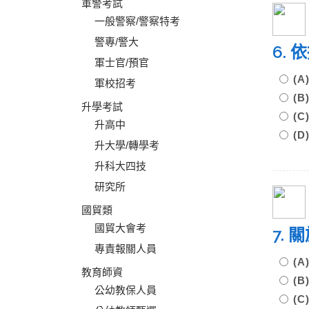
軍警考試
一般警察/警察特考
警專/警大
6.
軍士官/預官
(
軍校招考
(
升學考試
(
升高中
(
升大學/轉學考
升科大四技
研究所
國貿類
國貿大會考
7.
專責報關人員
(
教育師資
(
公幼教保人員
(