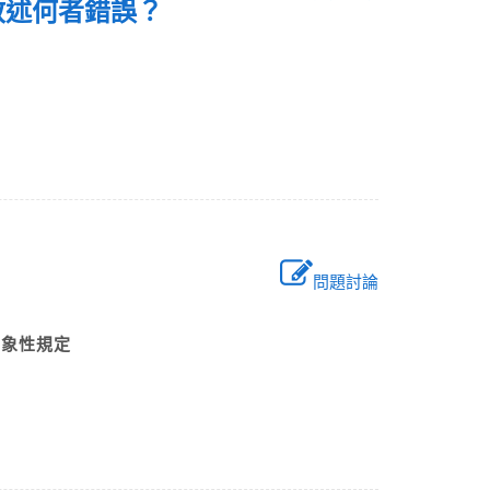
列敘述何者錯誤？
問題討論
之抽象性規定
則