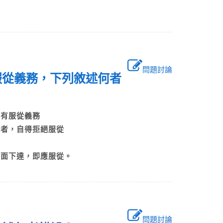
問題討論
服從義務，下列敘述何者
員皆有服從義務
法規者，自得拒絕服從
務
書面下達，即應服從。
問題討論