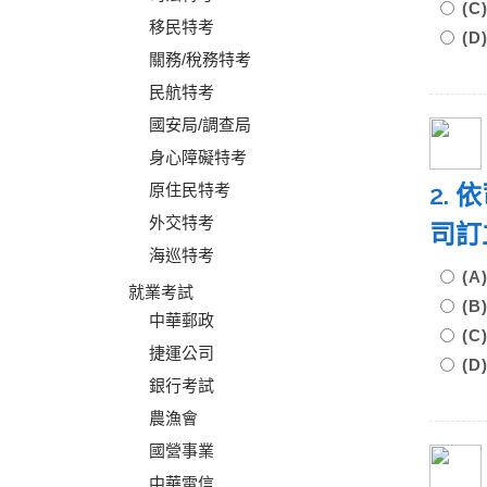
(
移民特考
(
關務/稅務特考
民航特考
國安局/調查局
身心障礙特考
2.
原住民特考
外交特考
司訂
海巡特考
(
就業考試
(
中華郵政
(
捷運公司
(
銀行考試
農漁會
國營事業
中華電信