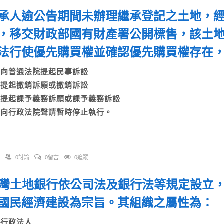
 繼承人逾公告期間未辦理繼承登記之土地，
，移交財政部國有財產署公開標售，該土
法行使優先購買權並確認優先購買權存在
A)向普通法院提起民事訴訟
B)提起撤銷訴願或撤銷訴訟
C)提起課予義務訴願或課予義務訴訟
D)向行政法院聲請暫時停止執行。
0討論
0留言
0追蹤
 臺灣土地銀行依公司法及銀行法等規定設立
國民經濟建設為宗旨。其組織之屬性為
A)行政法人