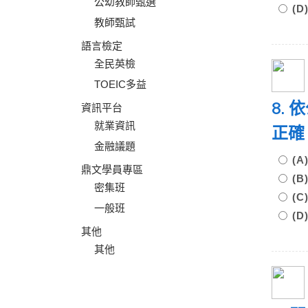
公幼教師甄選
(
教師甄試
語言檢定
全民英檢
TOEIC多益
8.
資訊平台
就業資訊
正
金融議題
(
鼎文學員專區
(
密集班
(
一般班
(
其他
其他