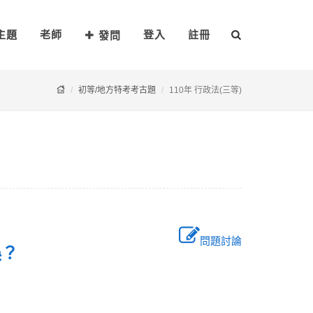
主題
老師
登入
註冊
發問
初等/地方特考考古題
110年 行政法(三等)
問題討論
錯誤？