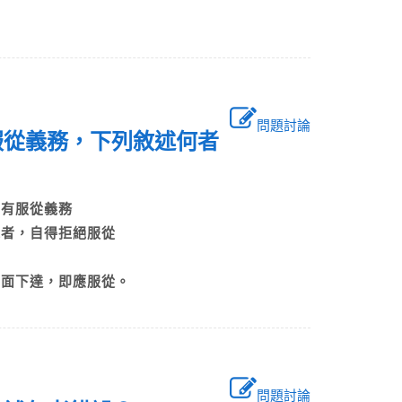
問題討論
服從義務，下列敘述何者
員皆有服從義務
法規者，自得拒絕服從
務
書面下達，即應服從。
問題討論