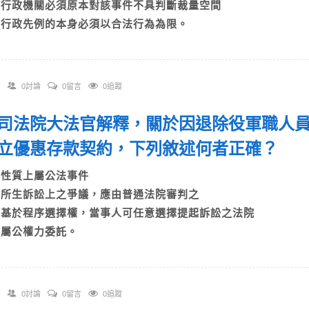
C)行政機關必須原本對該事件不具判斷裁量空間
D)行政先例的本身必須以合法行為為限。
0討論
0留言
0追蹤
 依司法院大法官解釋，關於因退除役軍職人
立優惠存款契約，下列敘述何者正確？
A)性質上屬公法事件
B)所生訴訟上之爭議，應由普通法院審判之
C)基於程序選擇權，當事人可任意選擇提起訴訟之法院
D)屬公權力委託。
0討論
0留言
0追蹤