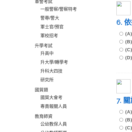
軍警考試
一般警察/警察特考
警專/警大
6.
軍士官/預官
(
軍校招考
(
升學考試
(
升高中
(
升大學/轉學考
升科大四技
研究所
國貿類
國貿大會考
7.
專責報關人員
(
教育師資
(
公幼教保人員
(