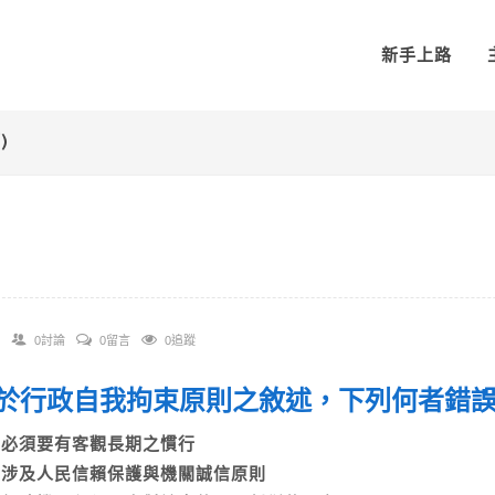
新手上路
)
0討論
0留言
0追蹤
 關於行政自我拘束原則之敘述，下列何者
A)必須要有客觀長期之慣行
B)涉及人民信賴保護與機關誠信原則