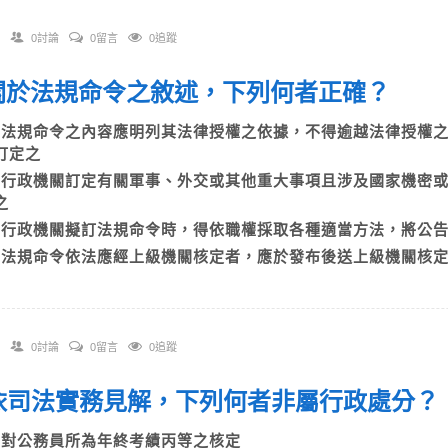
0討論
0留言
0追蹤
. 關於法規命令之敘述，下列何者正確？
A)法規命令之內容應明列其法律授權之依據，不得逾越法律授權
訂定之
B)行政機關訂定有關軍事、外交或其他重大事項且涉及國家機密
為之
C)行政機關擬訂法規命令時，得依職權採取各種適當方法，將
D)法規命令依法應經上級機關核定者，應於發布後送上級機關核
0討論
0留言
0追蹤
. 依司法實務見解，下列何者非屬行政處分
A)對公務員所為年終考績丙等之核定