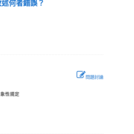
列敘述何者錯誤？
問題討論
之抽象性規定
則