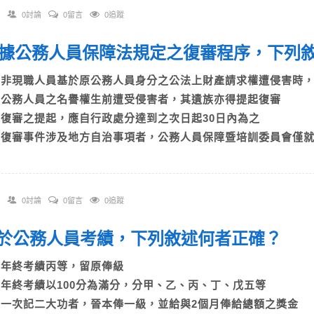
0討論
0留言
0追蹤
 依據公務人員保障法規定之復審程序，下
A)非現職人員基於原公務人員身分之公法上財產請求權遭侵害
B)公務人員之名譽權生前遭受侵害者，其遺族亦得提起復審
C)復審之提起，應自行政處分達到之次日起30日內為之
D)復審事件涉及地方自治事項者，公務人員保障暨培訓委員會僅
0討論
0留言
0追蹤
 關於公務人員考績，下列敘述何者正確？
A)年終考績丙等，留原俸級
B)年終考績以100分為滿分，分甲、乙、丙、丁、戊五等
C)一次記二大功者，晉本俸一級，並給與2個月俸給總額之獎金