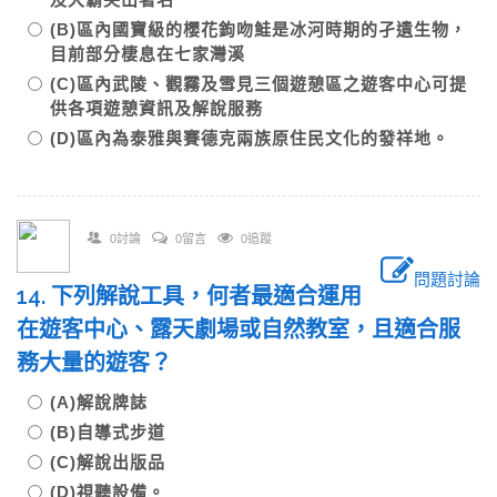
(B)區內國寶級的櫻花鉤吻鮭是冰河時期的孑遺生物，
目前部分棲息在七家灣溪
(C)區內武陵、觀霧及雪見三個遊憩區之遊客中心可提
供各項遊憩資訊及解說服務
(D)區內為泰雅與賽德克兩族原住民文化的發祥地。
0討論
0留言
0追蹤
問題討論
14. 下列解說工具，何者最適合運用
在遊客中心、露天劇場或自然教室，且適合服
務大量的遊客？
(A)解說牌誌
(B)自導式步道
(C)解說出版品
(D)視聽設備。