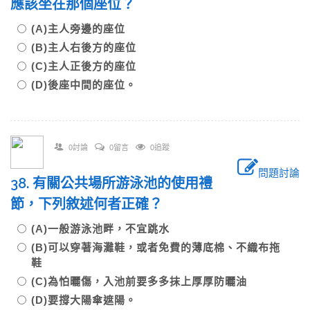
應該坐在那個座位？
(A)主人旁邊的座位
(B)主人右後方的座位
(C)主人正後方的座位
(D)後座中間的座位。
0討論
0留言
0追蹤
問題討論
38. 有關公共場所游泳池的使用禮
節，下列敘述何者正確？
(A)一般游泳池畔，不宜跳水
(B)可以穿著海灘鞋，或者免費的薄底棉、不織布拖
鞋
(C)為怕曬傷，入池前要多多抹上厚厚防曬油
(D)要撐大陽傘遮陽。