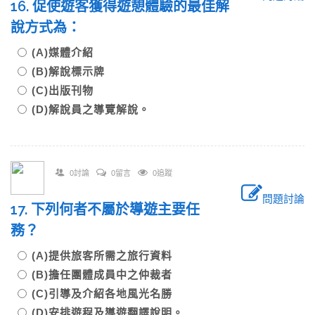
16. 促使遊客獲得遊憩體驗的最佳解
說方式為：
(A)媒體介紹
(B)解說標示牌
(C)出版刊物
(D)解說員之導覽解說。
0討論
0留言
0追蹤
問題討論
17. 下列何者不屬於導遊主要任
務？
(A)提供旅客所需之旅行資料
(B)擔任團體成員中之仲裁者
(C)引導及介紹各地風光名勝
(D)安排遊程及導遊翻譯說明。