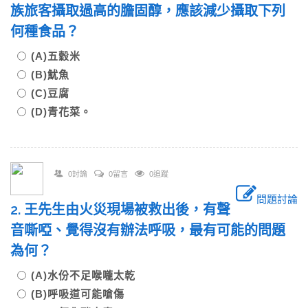
族旅客攝取過高的膽固醇，應該減少攝取下列
何種食品？
(A)五穀米
(B)魷魚
(C)豆腐
(D)青花菜。
0討論
0留言
0追蹤
問題討論
2. 王先生由火災現場被救出後，有聲
音嘶啞、覺得沒有辦法呼吸，最有可能的問題
為何？
(A)水份不足喉嚨太乾
(B)呼吸道可能嗆傷