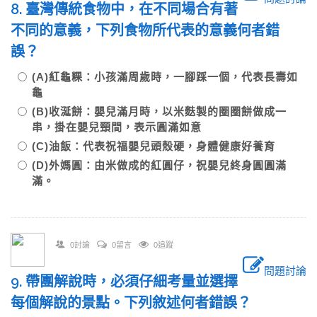
8. 臺灣傳統食物中，在不同場合有著
不同的意義，下列食物所代表的意義何者錯
誤？
(A)紅龜粿：小孩滿周歲時，一腳踩一個，代表長壽如
龜
(B)收涎餅：嬰兒滿月時，以米麩製的圈圈餅做成一
串，掛在嬰兒頸間，表示圓滿如意
(C)油飯：代表祝福嬰兒頭殼硬，身體健康好養育
(D)外媽圓：由米做成的紅圓仔，祝嬰兒終身圓圓滿
滿。
0討論
0留言
0追蹤
問題討論
9. 帶團解說時，必須仔細考量並選擇
每個解說的景點。下列敘述何者錯誤？