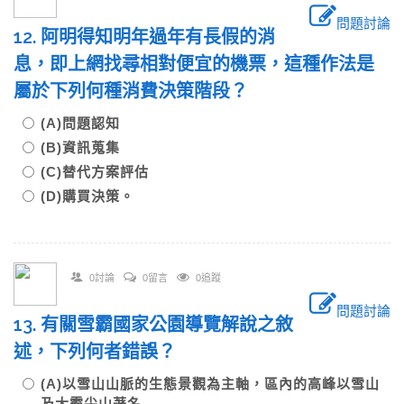
問題討論
12. 阿明得知明年過年有長假的消
息，即上網找尋相對便宜的機票，這種作法是
屬於下列何種消費決策階段？
(A)問題認知
(B)資訊蒐集
(C)替代方案評估
(D)購買決策。
0討論
0留言
0追蹤
問題討論
13. 有關雪霸國家公園導覽解說之敘
述，下列何者錯誤？
(A)以雪山山脈的生態景觀為主軸，區內的高峰以雪山
及大霸尖山著名