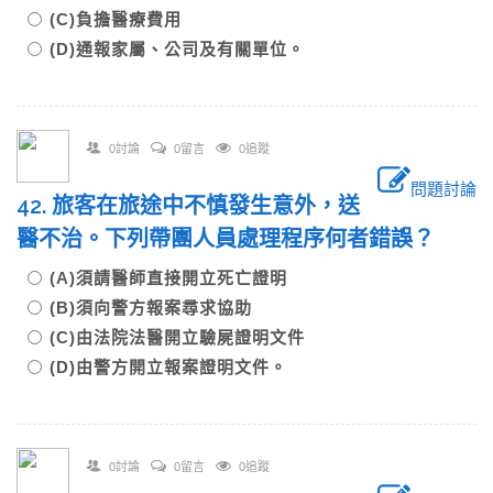
(C)負擔醫療費用
(D)通報家屬、公司及有關單位。
0討論
0留言
0追蹤
問題討論
42. 旅客在旅途中不慎發生意外，送
醫不治。下列帶團人員處理程序何者錯誤？
(A)須請醫師直接開立死亡證明
(B)須向警方報案尋求協助
(C)由法院法醫開立驗屍證明文件
(D)由警方開立報案證明文件。
0討論
0留言
0追蹤