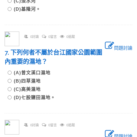
(C)淡水河
(D)基隆河。
0討論
0留言
0追蹤
問題討論
7. 下列何者不屬於台江國家公園範圍
內重要的濕地？
(A)曾文溪口濕地
(B)四草濕地
(C)高美濕地
(D)七股鹽田濕地。
0討論
0留言
0追蹤
問題討論