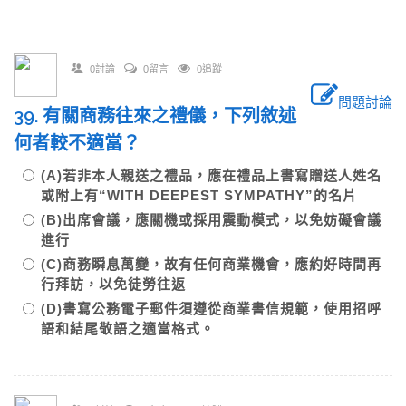
0討論
0留言
0追蹤
問題討論
39. 有關商務往來之禮儀，下列敘述
何者較不適當？
(A)若非本人親送之禮品，應在禮品上書寫贈送人姓名
或附上有“WITH DEEPEST SYMPATHY”的名片
(B)出席會議，應關機或採用震動模式，以免妨礙會議
進行
(C)商務瞬息萬變，故有任何商業機會，應約好時間再
行拜訪，以免徒勞往返
(D)書寫公務電子郵件須遵從商業書信規範，使用招呼
語和結尾敬語之適當格式。