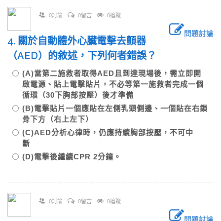
0討論
0留言
0追蹤
問題討論
4. 關於自動體外心臟電擊去顫器
（AED）的敘述，下列何者錯誤？
(A)當第二施救者取得AED且到達現場後，需立即開
啟電源、貼上電擊貼片，不必等第一施救者完成一個
循環（30下胸部按壓）後才準備
(B)電擊貼片一個應貼在左側乳頭側邊、一個貼在右鎖
骨下方（右上左下）
(C)AED分析心律時，仍應持續胸部按壓，不可中
斷
(D)電擊後繼續CPR 2分鐘。
0討論
0留言
0追蹤
問題討論