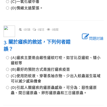
(C)一氧化碳中毒
(D)情緒太過緊張。
0討論
0留言
0追蹤
問題討論
3. 關於瘧疾的敘述，下列何者錯
誤？
(A)瘧疾主要是由雌性瘧蚊叮咬，如甘比亞瘧蚊、矮小
瘧蚊等
(B)最好的預防方式是施打瘧疾疫苗
(C)使用防蚊液、穿著長袖衣物、少出入蚊蟲滋生區域
可以減少感染機會
(D)引起人類瘧疾的瘧原蟲感染，可分為：惡性瘧原
蟲、間日瘧原蟲、卵形瘧原蟲和三日瘧原蟲。