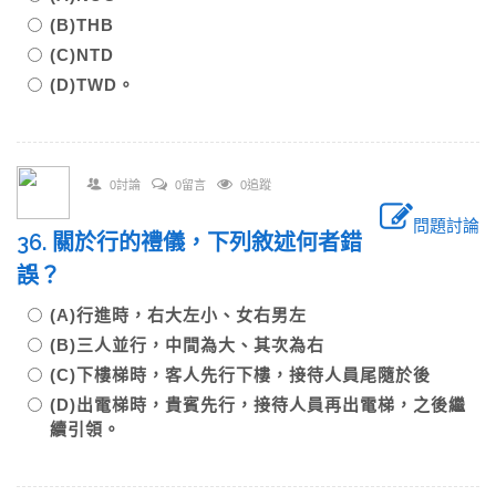
(B)THB
(C)NTD
(D)TWD。
0討論
0留言
0追蹤
問題討論
36. 關於行的禮儀，下列敘述何者錯
誤？
(A)行進時，右大左小、女右男左
(B)三人並行，中間為大、其次為右
(C)下樓梯時，客人先行下樓，接待人員尾隨於後
(D)出電梯時，貴賓先行，接待人員再出電梯，之後繼
續引領。