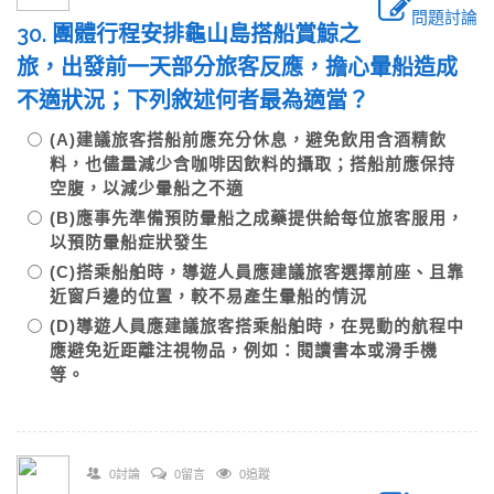
問題討論
30. 團體行程安排龜山島搭船賞鯨之
旅，出發前一天部分旅客反應，擔心暈船造成
不適狀況；下列敘述何者最為適當？
(A)建議旅客搭船前應充分休息，避免飲用含酒精飲
料，也儘量減少含咖啡因飲料的攝取；搭船前應保持
空腹，以減少暈船之不適
(B)應事先準備預防暈船之成藥提供給每位旅客服用，
以預防暈船症狀發生
(C)搭乘船舶時，導遊人員應建議旅客選擇前座、且靠
近窗戶邊的位置，較不易產生暈船的情況
(D)導遊人員應建議旅客搭乘船舶時，在晃動的航程中
應避免近距離注視物品，例如：閱讀書本或滑手機
等。
0討論
0留言
0追蹤