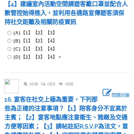
【4】建議室內活動空間請遊客戴口罩並配合人
數管控始得進入，並利用各通路宣傳遊客須保
持社交距離及相關防疫資訊
(A)【1】【2】【3】
(B)【1】【2】【4】
(C)【1】【3】【4】
(D)【2】【3】【4】。
0討論
0留言
0追蹤
問題討論
16. 宴客在社交上極為重要，下列那
些為正確的注意事項？【1】陪客身分不宜高於
主賓；【2】宴客地點應注意衛生、雅緻及交通
方便等因素；【3】請帖註記R.S.V.P為法文，意