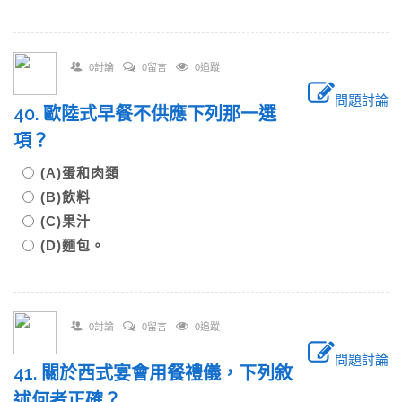
0討論
0留言
0追蹤
問題討論
40. 歐陸式早餐不供應下列那一選
項？
(A)蛋和肉類
(B)飲料
(C)果汁
(D)麵包。
0討論
0留言
0追蹤
問題討論
41. 關於西式宴會用餐禮儀，下列敘
述何者正確？