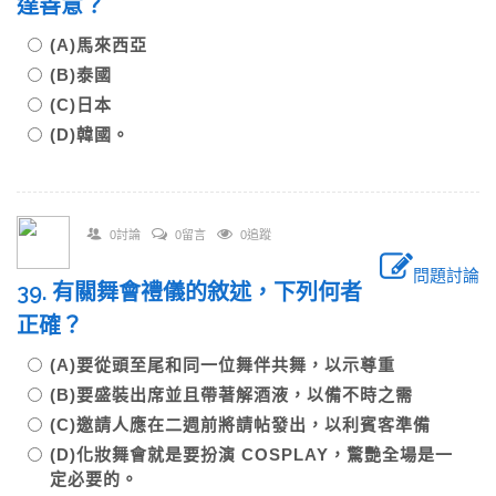
達善意？
(A)馬來西亞
(B)泰國
(C)日本
(D)韓國。
0討論
0留言
0追蹤
問題討論
39. 有關舞會禮儀的敘述，下列何者
正確？
(A)要從頭至尾和同一位舞伴共舞，以示尊重
(B)要盛裝出席並且帶著解酒液，以備不時之需
(C)邀請人應在二週前將請帖發出，以利賓客準備
(D)化妝舞會就是要扮演 COSPLAY，驚艷全場是一
定必要的。