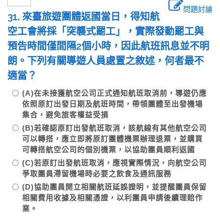
問題討論
31. 來臺旅遊團體返國當日，得知航
空工會將採「突襲式罷工」，實際發動罷工與
預告時間僅間隔2個小時，因此航班訊息並不明
朗。下列有關導遊人員處置之敘述，何者最不
適當？
(A)在未接獲航空公司正式通知航班取消前，導遊仍應
依照原訂出發日期及航班時間，帶領團體至出發機場
集合，避免旅客權益受損
(B)若確認原訂出發航班取消，該航線有其他航空公司
可以轉搭，應立即將原訂團體機票辦理退票，並購買
可轉搭航空公司的個別機票，以協助團員順利返國
(C)若原訂出發航班取消，應視實際情況，向航空公司
爭取團員滯留機場時必要之飲食及通訊服務
(D)協助團員開立相關航班延誤證明，並提醒團員保留
相關費用收據及相關憑證，以利團員申請後續理賠作
業。