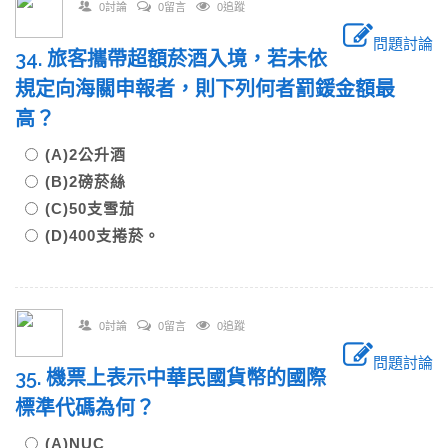
0討論
0留言
0追蹤
問題討論
34. 旅客攜帶超額菸酒入境，若未依
規定向海關申報者，則下列何者罰鍰金額最
高？
(A)2公升酒
(B)2磅菸絲
(C)50支雪茄
(D)400支捲菸。
0討論
0留言
0追蹤
問題討論
35. 機票上表示中華民國貨幣的國際
標準代碼為何？
(A)NUC