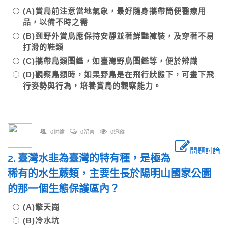
(A)賞鳥前注意當地氣象，最好隨身攜帶簡便醫療用
品，以備不時之需
(B)到野外賞鳥應保持安靜並著鮮豔褲裝，及穿著不易
打滑的鞋類
(C)攜帶鳥類圖鑑，如臺灣野鳥圖鑑等，便於辨識
(D)觀察鳥類時，如果野鳥是在飛行狀態下，可畫下飛
行姿勢與行為，培養賞鳥的觀察能力。
0討論
0留言
0追蹤
問題討論
2. 臺灣水韭為臺灣的特有種，是極為
稀有的水生蕨類，主要生長於陽明山國家公園
的那一個生態保護區內？
(A)擎天崗
(B)冷水坑