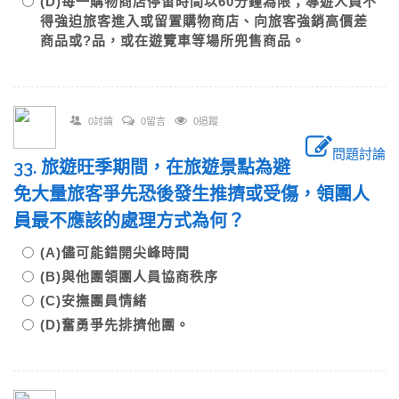
(D)每一購物商店停留時間以60分鐘為限；導遊人員不
得強迫旅客進入或留置購物商店、向旅客強銷高價差
商品或?品，或在遊覽車等場所兜售商品。
0討論
0留言
0追蹤
問題討論
33. 旅遊旺季期間，在旅遊景點為避
免大量旅客爭先恐後發生推擠或受傷，領團人
員最不應該的處理方式為何？
(A)儘可能錯開尖峰時間
(B)與他團領團人員協商秩序
(C)安撫團員情緒
(D)奮勇爭先排擠他團。