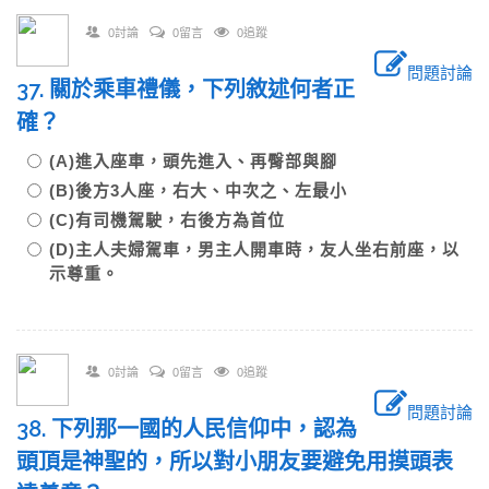
0討論
0留言
0追蹤
問題討論
37. 關於乘車禮儀，下列敘述何者正
確？
(A)進入座車，頭先進入、再臀部與腳
(B)後方3人座，右大、中次之、左最小
(C)有司機駕駛，右後方為首位
(D)主人夫婦駕車，男主人開車時，友人坐右前座，以
示尊重。
0討論
0留言
0追蹤
問題討論
38. 下列那一國的人民信仰中，認為
頭頂是神聖的，所以對小朋友要避免用摸頭表