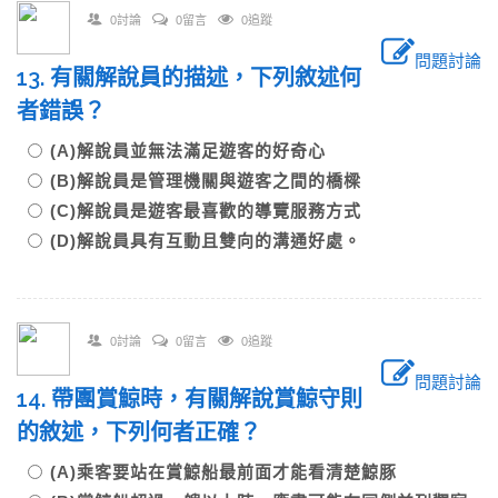
0討論
0留言
0追蹤
問題討論
13. 有關解說員的描述，下列敘述何
者錯誤？
(A)解說員並無法滿足遊客的好奇心
(B)解說員是管理機關與遊客之間的橋樑
(C)解說員是遊客最喜歡的導覽服務方式
(D)解說員具有互動且雙向的溝通好處。
0討論
0留言
0追蹤
問題討論
14. 帶團賞鯨時，有關解說賞鯨守則
的敘述，下列何者正確？
(A)乘客要站在賞鯨船最前面才能看清楚鯨豚