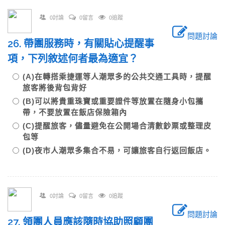
0討論
0留言
0追蹤
問題討論
26. 帶團服務時，有關貼心提醒事
項，下列敘述何者最為適宜？
(A)在轉搭乘捷運等人潮眾多的公共交通工具時，提醒
旅客將後背包背好
(B)可以將貴重珠寶或重要證件等放置在隨身小包攜
帶，不要放置在飯店保險箱內
(C)提醒旅客，儘量避免在公開場合清數鈔票或整理皮
包等
(D)夜市人潮眾多集合不易，可讓旅客自行返回飯店。
0討論
0留言
0追蹤
問題討論
27. 領團人員應該隨時協助照顧團