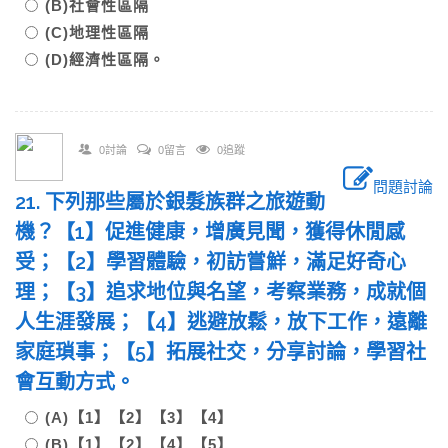
(B)社會性區隔
(C)地理性區隔
(D)經濟性區隔。
0討論
0留言
0追蹤
問題討論
21. 下列那些屬於銀髮族群之旅遊動
機？【1】促進健康，增廣見聞，獲得休閒感
受；【2】學習體驗，初訪嘗鮮，滿足好奇心
理；【3】追求地位與名望，考察業務，成就個
人生涯發展；【4】逃避放鬆，放下工作，遠離
家庭瑣事；【5】拓展社交，分享討論，學習社
會互動方式。
(A)【1】【2】【3】【4】
(B)【1】【2】【4】【5】