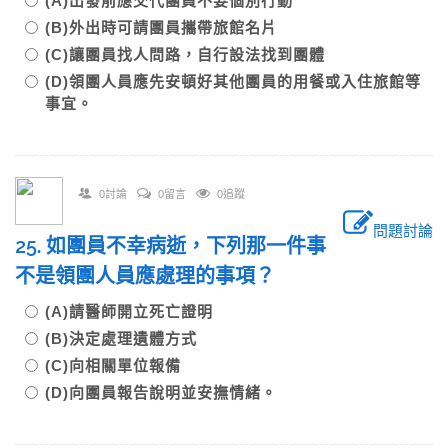
(A)出發前應交代團員不要個別行動
(B)外出時可請團員攜帶旅館名片
(C)讓團員找人問路，自行設法找到團體
(D)領團人員應先安頓好其他團員的用餐或入住旅館等
事宜。
0討論
0留言
0追蹤
問題討論
25. 如團員不幸病逝，下列那一件事
不是領團人員應處理的事項？
(A)請醫師開立死亡證明
(B)決定處理遺體方式
(C)向相關單位報備
(D)向團員報告說明並安撫情緒。