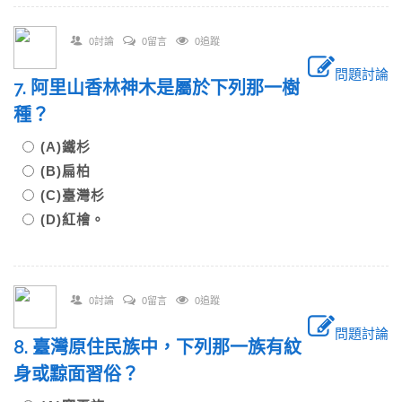
0討論
0留言
0追蹤
問題討論
7. 阿里山香林神木是屬於下列那一樹
種？
(A)鐵杉
(B)扁柏
(C)臺灣杉
(D)紅檜。
0討論
0留言
0追蹤
問題討論
8. 臺灣原住民族中，下列那一族有紋
身或黥面習俗？