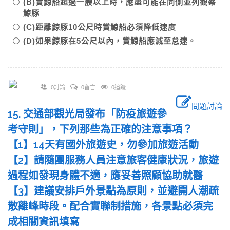
(B)賞鯨船超過一艘以上時，應盡可能在同側並列觀察
鯨豚
(C)距離鯨豚10公尺時賞鯨船必須降低速度
(D)如果鯨豚在5公尺以內，賞鯨船應減至怠速。
0討論
0留言
0追蹤
問題討論
15. 交通部觀光局發布「防疫旅遊參
考守則」，下列那些為正確的注意事項？
【1】14天有國外旅遊史，勿參加旅遊活動
【2】請隨團服務人員注意旅客健康狀況，旅遊
過程如發現身體不適，應妥善照顧協助就醫
【3】建議安排戶外景點為原則，並避開人潮疏
散離峰時段。配合實聯制措施，各景點必須完
成相關資訊填寫