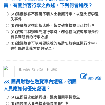
員，有關旅客行李之敘述，下列何者錯誤？
(A)建議旅客不要請不明人士看顧行李，以避免行李遺
失事件
(B)提醒旅客進出飯店時，皆要確實檢視自己的行李
(C)旅客回程辦理託運行李時，務必協助旅客確認是否
有拿到所有的行李收據
(D)建議旅客可以將要退稅的名牌包放進託運行李中，
進行託運比較方便與安全。
0討論
0留言
0追蹤
問題討論
28. 團員財物在遊覽車內遭竊，領團
人員應如何優先處理？
(A)立即要求撤換司機，避免相同事情發生
(B)由領團人員先檢查每位團員行李