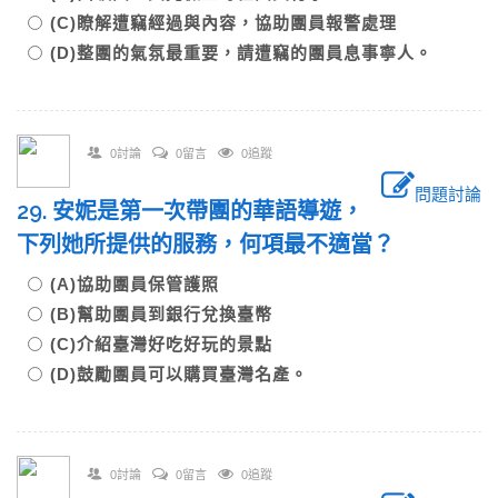
(C)瞭解遭竊經過與內容，協助團員報警處理
(D)整團的氣氛最重要，請遭竊的團員息事寧人。
0討論
0留言
0追蹤
問題討論
29. 安妮是第一次帶團的華語導遊，
下列她所提供的服務，何項最不適當？
(A)協助團員保管護照
(B)幫助團員到銀行兌換臺幣
(C)介紹臺灣好吃好玩的景點
(D)鼓勵團員可以購買臺灣名產。
0討論
0留言
0追蹤