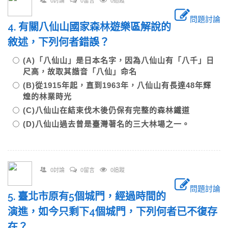
0討論
0留言
0追蹤
問題討論
4. 有關八仙山國家森林遊樂區解說的
敘述，下列何者錯誤？
(A)「八仙山」是日本名字，因為八仙山有「八千」日
尺高，故取其諧音「八仙」命名
(B)從1915年起，直到1963年，八仙山有長達48年輝
煌的林業時光
(C)八仙山在結束伐木後仍保有完整的森林鐵道
(D)八仙山過去曾是臺灣著名的三大林場之一。
0討論
0留言
0追蹤
問題討論
5. 臺北市原有5個城門，經過時間的
演進，如今只剩下4個城門，下列何者已不復存
在？