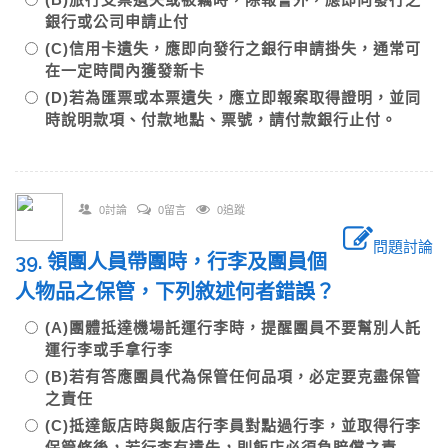
銀行或公司申請止付
(C)信用卡遺失，應即向發行之銀行申請掛失，通常可
在一定時間內獲發新卡
(D)若為匯票或本票遺失，應立即報案取得證明，並同
時說明款項、付款地點、票號，請付款銀行止付。
0討論
0留言
0追蹤
問題討論
39. 領團人員帶團時，行李及團員個
人物品之保管，下列敘述何者錯誤？
(A)團體抵達機場託運行李時，提醒團員不要幫別人託
運行李或手拿行李
(B)若有答應團員代為保管任何品項，必定要克盡保管
之責任
(C)抵達飯店時與飯店行李員對點過行李，並取得行李
保管條後，若行李有遺失，則飯店必須負賠償之責