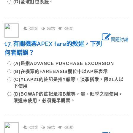
(D)全球訂位系統。
0討論
0留言
0追蹤
問題討論
17. 有關機票APEX fare的敘述，下列
何者錯誤？
(A)是指ADVANCE PURCHASE EXCURSION
(B)在機票的FAREBASIS欄位中以AP來表示
(C)YLAP21的註記是指Y艙等，淡季搭乘，限21人以
下使用
(D)BOWAP的註記是指B艙等，淡、旺季之間使用，
限週末使用，必須提早購票。
0討論
0留言
0追蹤