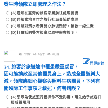
發生時領隊立即處理之作法？
(A)通知在臺灣的旅客家屬前往處理善後
(B)通知當地合作之旅行社派員協助處理
(C)趕緊對溺水者實施心肺復甦術，搶救一線生機
(D)打電話向警方報案以取得報案證明。
0討論
0留言
0追蹤
問題討論
34. 旅客於旅遊途中罹患嚴重感冒，
因可能擴散至其他團員身上，造成全團遊興大
減，領隊應細心觀察與照料生病團員，下列有
關領隊工作事項之敘述，何者錯誤？
(A)領隊為使旅遊行程操作不受影響，可先給予旅客口
服成藥服用