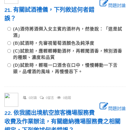
問題討論
21. 有關試酒禮儀，下列敘述何者錯
誤？
(A)酒侍將酒倒入女主賓的酒杯內，然後說：「這是試
酒」
(B)試酒時，先審視葡萄酒顏色及純淨度
(C)試飲前，應輕輕轉動酒杯，再輕聞酒香，辨別酒香
的種類、濃度和品質
(D)試飲時，輕啜一口酒含在口中，慢慢轉動一下舌
頭，品嚐酒的風味，再慢慢吞下。
0討論
0留言
0追蹤
問題討論
22. 依我國出境航空旅客機場服務費
收費及作業辦法，有關繳納機場服務費之相關