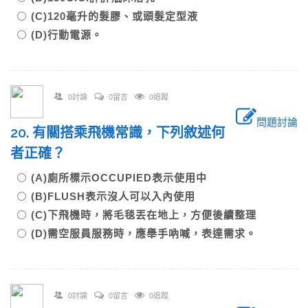
(C)120毫升的髮膠、或頭髮定型液
(D)行動電源。
0討論
0留言
0追蹤
問題討論
20. 有關搭乘飛機常識，下列敘述何
者正確？
(A)廁所標示OCCUPIED表示使用中
(B)FLUSH表示沒人可以入內使用
(C)下飛機時，將毛毯丟在地上，方便後續整理
(D)需空服員服務時，應舉手吶喊，表達需求。
0討論
0留言
0追蹤