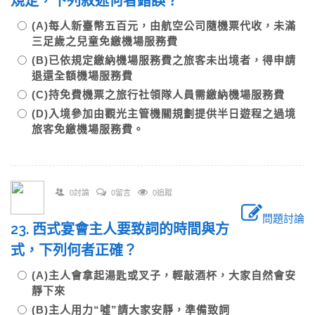
規定，下列敘述何者錯誤？
(A)每人新臺幣五百元，由航空公司隨機票代收，未滿
三足歲之兒童免繳機場服務費
(B)已依規定繳納機場服務費之旅客未出境者，得申請
退還全額機場服務費
(C)持免費機票之旅行社領隊人員需繳納機場服務費
(D)入境參加由觀光主管機關規劃提供半日遊程之過境
旅客免繳機場服務費。
0討論
0留言
0追蹤
問題討論
23. 西式宴會主人要致詞的時間與方
式，下列何者正確？
(A)主人會拿起湯匙或叉子，輕敲酒杯，大家自然會安
靜下來
(B)主人用力“噓”請大家安靜，準備致詞