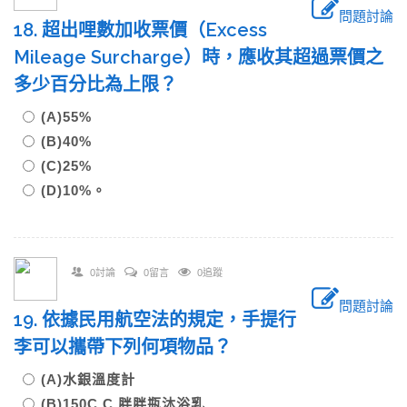
問題討論
18. 超出哩數加收票價（Excess
Mileage Surcharge）時，應收其超過票價之
多少百分比為上限？
(A)55%
(B)40%
(C)25%
(D)10%。
0討論
0留言
0追蹤
問題討論
19. 依據民用航空法的規定，手提行
李可以攜帶下列何項物品？
(A)水銀溫度計
(B)150C.C.胖胖瓶沐浴乳