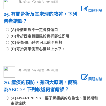
0討論
0留言
0追蹤
問題討論
25. 有關骨折及其處理的敘述，下列
何者錯誤？
(A)骨骼斷裂不一定會有傷口
(B)骨折固定範圍限於骨折部位即可
(C)受傷48小時內可以給予冰敷
(D)可抬高患側至心臟以上水平。
0討論
0留言
0追蹤
問題討論
26. 瘧疾的預防，有四大原則，簡稱
為ABCD。下列敘述何者錯誤？
(A)AWARENESS：要了解瘧疾的危險性、潛伏期和
主要症狀