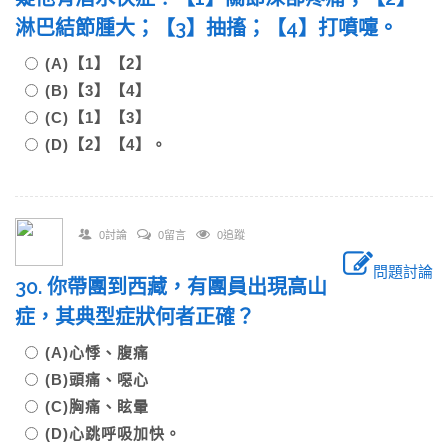
淋巴結節腫大；【3】抽搐；【4】打噴嚏。
(A)【1】【2】
(B)【3】【4】
(C)【1】【3】
(D)【2】【4】。
0討論
0留言
0追蹤
問題討論
30. 你帶團到西藏，有團員出現高山
症，其典型症狀何者正確？
(A)心悸、腹痛
(B)頭痛、噁心
(C)胸痛、眩暈
(D)心跳呼吸加快。