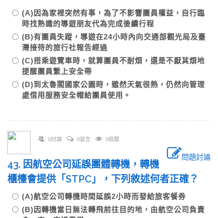
(A)因為家裡突然有事，為了不影響團員權益，自行臨
時找熟識的導遊朋友代為完成後續行程
(B)有團員失蹤，導遊在24小時內向交通部觀光局及臺
灣接待的旅行社報告經過
(C)搭乘遊覽車時，就算團員不耐煩，還是不厭其煩地
提醒團員繫上安全帶
(D)到太魯閣國家公園時，雖然天氣很熱，仍然向管理
處借用服務安全帽給團員使用。
0討論
0留言
0追蹤
問題討論
43. 因航空公司延誤團體轉機，轉機
櫃檯會提供「STPC」，下列敘述何者正確？
(A)航空公司轉機時間延誤2小時而發給旅客餐券
(B)因轉機當日無法轉飛前往目的地，由航空公司負責