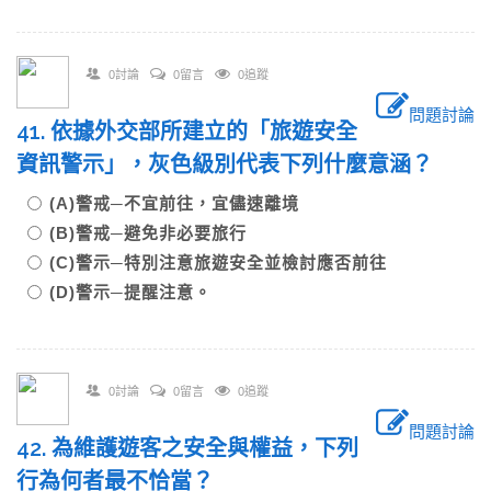
0討論
0留言
0追蹤
問題討論
41. 依據外交部所建立的「旅遊安全
資訊警示」，灰色級別代表下列什麼意涵？
(A)警戒─不宜前往，宜儘速離境
(B)警戒─避免非必要旅行
(C)警示─特別注意旅遊安全並檢討應否前往
(D)警示─提醒注意。
0討論
0留言
0追蹤
問題討論
42. 為維護遊客之安全與權益，下列
行為何者最不恰當？