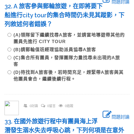
問題討論
32. A 旅客參與郵輪旅遊，在即將要下
船進行city tour的集合時間仍未見其蹤影，下
列敘述何者錯誤？
(A)領隊留下繼續找尋A旅客，並請當地導遊帶其他的
團員先進行 CITY TOUR
(B)請郵輪值班經理協助派員協尋A旅客
(C)集合所有團員，發揮團隊力量找尋未出現的A旅
客
(D)待找到A旅客後，若時間充足，趕緊帶A旅客與其
他團員會合，繼續後續行程。
0討論
0留言
0追蹤
問題討論
33. 在國外旅遊行程中有團員海上浮
潛發生溺水失去呼吸心跳，下列何項是在意外