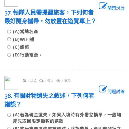
問題討論
37. 領隊人員需提醒旅客，下列何者
最好隨身攜帶，勿放置在遊覽車上？
(A)當地名產
(B)WIFI機
(C)護照
(D)行動電源。
0討論
0留言
0追蹤
問題討論
38. 有關財物遺失之敘述，下列何者
錯誤？
(A)若為現金遺失，如果入境時有外幣兌換單，一般均
能先取回限定額數的還款
(B)旅行支票遺失或被竊時，除報警外，應即向發行之