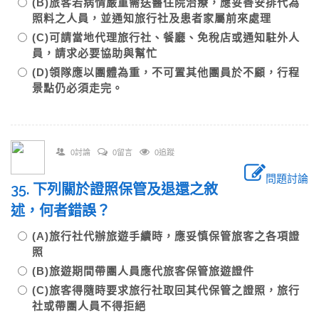
(B)旅客若病情嚴重需送醫住院治療，應妥善安排代為
照料之人員，並通知旅行社及患者家屬前來處理
(C)可請當地代理旅行社、餐廳、免稅店或通知駐外人
員，請求必要協助與幫忙
(D)領隊應以團體為重，不可置其他團員於不顧，行程
景點仍必須走完。
0討論
0留言
0追蹤
問題討論
35. 下列關於證照保管及退還之敘
述，何者錯誤？
(A)旅行社代辦旅遊手續時，應妥慎保管旅客之各項證
照
(B)旅遊期間帶團人員應代旅客保管旅遊證件
(C)旅客得隨時要求旅行社取回其代保管之證照，旅行
社或帶團人員不得拒絕