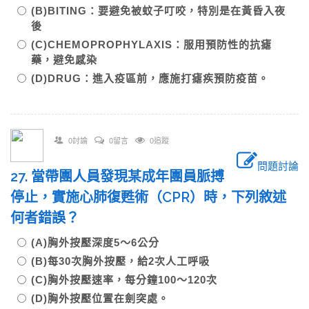
(B)BITING：要避免被蚊子叮咬，特別是在黃昏入夜
後
(C)CHEMOPROPHYLAXIS：服用預防性的抗瘧
藥，避免感染
(D)DRUG：進入疫區前，應施打瘧疾預防疫苗。
0討論
0留言
0追蹤
問題討論
27. 當帶團人員發現某成年團員脈搏
停止，實施心肺復甦術（CPR）時，下列敘述
何者錯誤？
(A)胸外按壓深度5～6公分
(B)每30次胸外按壓，給2次人工呼吸
(C)胸外按壓速率，每分鐘100～120次
(D)胸外按壓位置在劍突處。