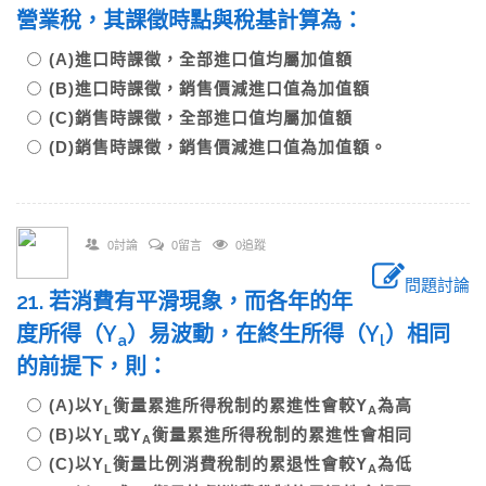
營業稅，其課徵時點與稅基計算為：
(A)進口時課徵，全部進口值均屬加值額
(B)進口時課徵，銷售價減進口值為加值額
(C)銷售時課徵，全部進口值均屬加值額
(D)銷售時課徵，銷售價減進口值為加值額。
0討論
0留言
0追蹤
問題討論
21. 若消費有平滑現象，而各年的年
度所得（Y
）易波動，在終生所得（Y
）相同
a
l
的前提下，則：
(A)以Y
衡量累進所得稅制的累進性會較Y
為高
L
A
(B)以Y
或Y
衡量累進所得稅制的累進性會相同
L
A
(C)以Y
衡量比例消費稅制的累退性會較Y
為低
L
A