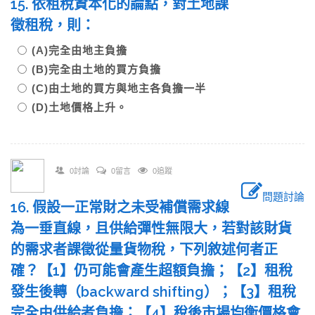
15. 依租稅資本化的論點，對土地課
徵租稅，則：
(A)完全由地主負擔
(B)完全由土地的買方負擔
(C)由土地的買方與地主各負擔一半
(D)土地價格上升。
0討論
0留言
0追蹤
問題討論
16. 假設一正常財之未受補償需求線
為一垂直線，且供給彈性無限大，若對該財貨
的需求者課徵從量貨物稅，下列敘述何者正
確？【1】仍可能會產生超額負擔；【2】租稅
發生後轉（backward shifting）；【3】租稅
完全由供給者負擔；【4】稅後市場均衡價格會