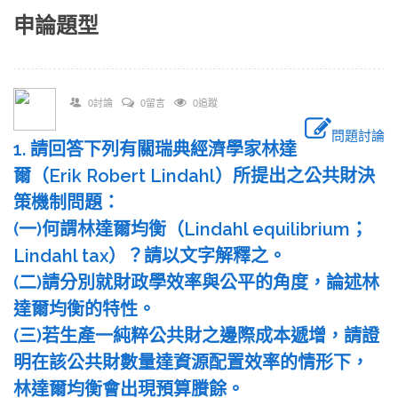
申論題型
0討論
0留言
0追蹤
問題討論
1. 請回答下列有關瑞典經濟學家林達
爾（Erik Robert Lindahl）所提出之公共財決
策機制問題：
(一)何謂林達爾均衡（Lindahl equilibrium；
Lindahl tax）？請以文字解釋之。
(二)請分別就財政學效率與公平的角度，論述林
達爾均衡的特性。
(三)若生產一純粹公共財之邊際成本遞增，請證
明在該公共財數量達資源配置效率的情形下，
林達爾均衡會出現預算賸餘。