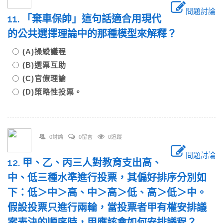
問題討論
11. 「棄車保帥」這句話適合用現代
的公共選擇理論中的那種模型來解釋？
(A)操縱議程
(B)選票互助
(C)官僚理論
(D)策略性投票。
0討論
0留言
0追蹤
問題討論
12. 甲、乙、丙三人對教育支出高、
中、低三種水準進行投票，其偏好排序分別如
下：低＞中＞高、中＞高＞低、高＞低＞中。
假設投票只進行兩輪，當投票者甲有權安排議
案表決的順序時，甲應該會如何安排議程？