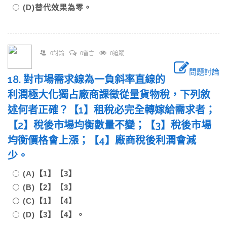
(D)替代效果為零。
0討論
0留言
0追蹤
問題討論
18. 對市場需求線為一負斜率直線的
利潤極大化獨占廠商課徵從量貨物稅，下列敘
述何者正確？【1】租稅必完全轉嫁給需求者；
【2】稅後市場均衡數量不變；【3】稅後市場
均衡價格會上漲；【4】廠商稅後利潤會減
少。
(A)【1】【3】
(B)【2】【3】
(C)【1】【4】
(D)【3】【4】。