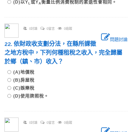
(D)以Y
或Y
衡量比例消費稅制的累退性會相同。
L
A
0討論
0留言
0追蹤
問題討論
22. 依財政收支劃分法，在縣所課徵
之地方稅中，下列何種租稅之收入，完全歸屬
於鄉（鎮、市）收入？
(A)地價稅
(B)房屋稅
(C)娛樂稅
(D)使用牌照稅。
0討論
0留言
0追蹤