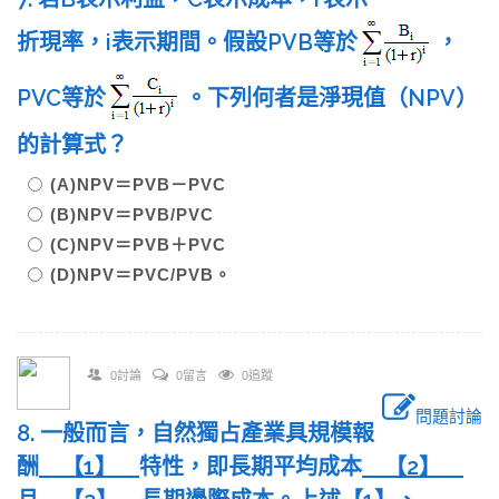
折現率，i表示期間。假設PVB等於
，
PVC等於
。下列何者是淨現值（NPV）
的計算式？
(A)NPV＝PVB－PVC
(B)NPV＝PVB/PVC
(C)NPV＝PVB＋PVC
(D)NPV＝PVC/PVB。
0討論
0留言
0追蹤
問題討論
8. 一般而言，自然獨占產業具規模報
酬
【
1
】
特性，即長期平均成本
【
2
】