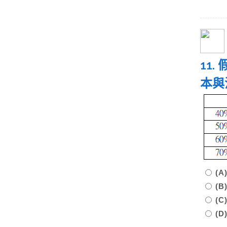
11
本與
(
(
(
(D