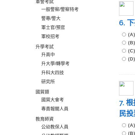
軍警考試
一般警察/警察特考
警專/警大
6.
軍士官/預官
(
軍校招考
(
升學考試
(
升高中
(
升大學/轉學考
升科大四技
研究所
國貿類
國貿大會考
7.
專責報關人員
民投
教育師資
(
公幼教保人員
(