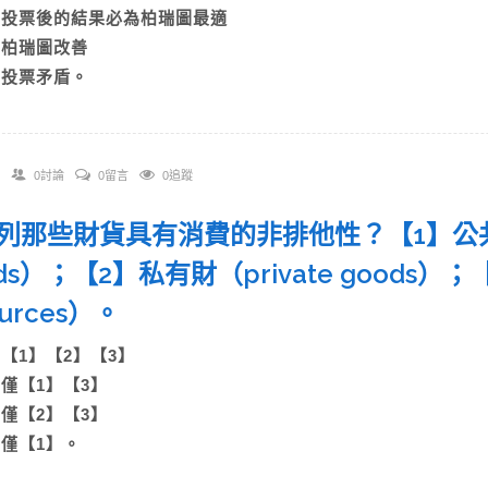
B)投票後的結果必為柏瑞圖最適
C)柏瑞圖改善
D)投票矛盾。
0討論
0留言
0追蹤
 下列那些財貨具有消費的非排他性？【1】公共財
ods）；【2】私有財（private goods）
ources）。
A)【1】【2】【3】
B)僅【1】【3】
C)僅【2】【3】
D)僅【1】。