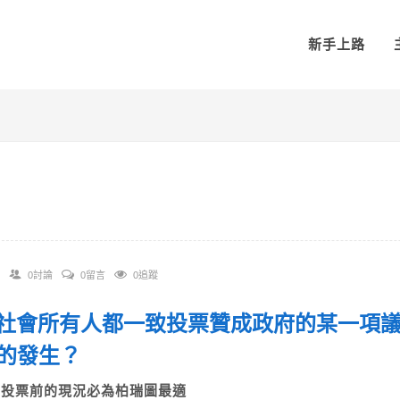
新手上路
0討論
0留言
0追蹤
 當社會所有人都一致投票贊成政府的某一項
況的發生？
A)投票前的現況必為柏瑞圖最適