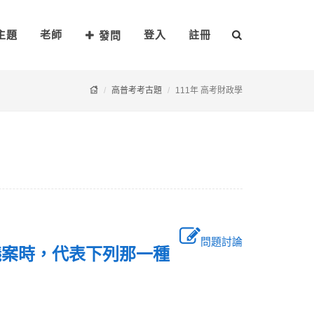
主題
老師
登入
註冊
發問
高普考考古題
111年 高考財政學
問題討論
議案時，代表下列那一種