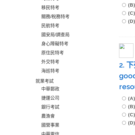
(
移民特考
(
關務/稅務特考
(
民航特考
國安局/調查局
身心障礙特考
原住民特考
外交特考
2.
海巡特考
go
就業考試
res
中華郵政
捷運公司
(
(
銀行考試
(
農漁會
(
國營事業
中華電信