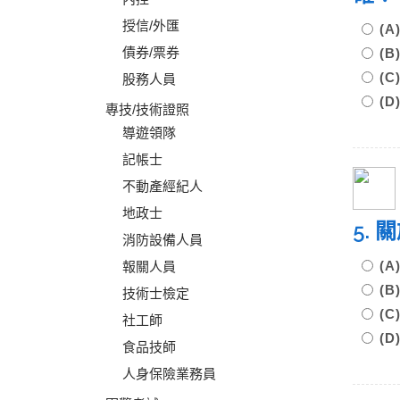
授信/外匯
(
債券/票券
(
(
股務人員
(
專技/技術證照
導遊領隊
記帳士
不動產經紀人
地政士
5.
消防設備人員
(
報關人員
(
技術士檢定
(
社工師
(
食品技師
人身保險業務員