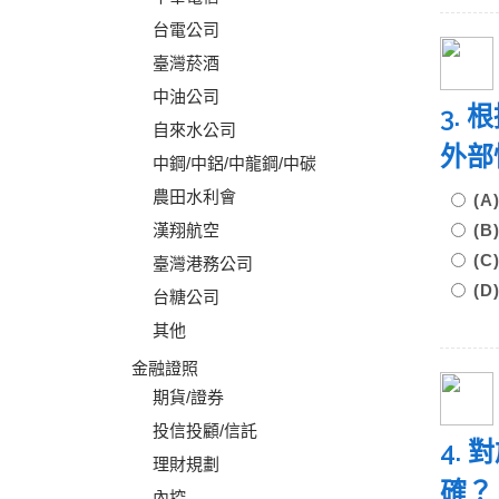
台電公司
臺灣菸酒
中油公司
3.
自來水公司
外部
中鋼/中鋁/中龍鋼/中碳
農田水利會
(
漢翔航空
(
(
臺灣港務公司
(
台糖公司
其他
金融證照
期貨/證券
投信投顧/信託
4.
理財規劃
確
內控