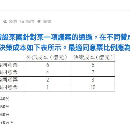
0討論
0留言
0追蹤
. 假設某國針對某一項議案的通過，在不同
決策成本如下表所示。最適同意票比例應
A)40%
B)50%
C)60%
)70%。