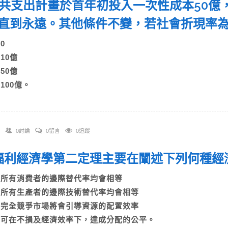
 公共支出計畫於首年初投入一次性成本50億
直到永遠。其他條件不變，若社會折現率
A)0
B)10億
C)50億
)100億。
0討論
0留言
0追蹤
. 福利經濟學第二定理主要在闡述下列何種
A)所有消費者的邊際替代率均會相等
B)所有生產者的邊際技術替代率均會相等
C)完全競爭市場將會引導資源的配置效率
D)可在不損及經濟效率下，達成分配的公平。