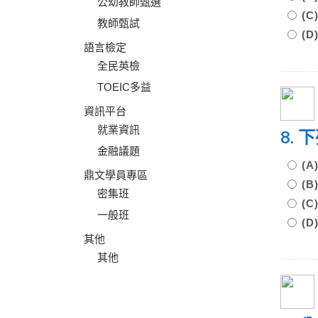
公幼教師甄選
(
教師甄試
(
語言檢定
全民英檢
TOEIC多益
資訊平台
就業資訊
8.
金融議題
(
鼎文學員專區
(
密集班
(
一般班
(
其他
其他