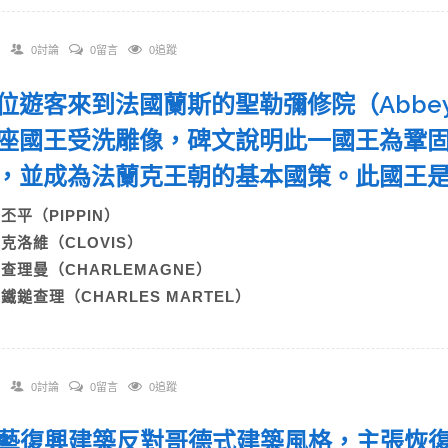
0討論
0留言
0追蹤
一位遊客來到法國蘭斯的聖勒彌修院（Abbey of
座國王受洗雕像，碑文說明此一國王為鞏
，並成為法蘭克王朝的基本國策。此國王
A)丕平（PIPPIN）
B)克洛維（CLOVIS）
C)查理曼（CHARLEMAGNE）
D)鐵鎚查理（CHARLES MARTEL）
0討論
0留言
0追蹤
 文藝復興建築反對哥德式建築風格，主張恢