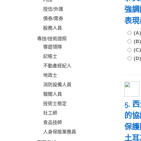
強調
授信/外匯
債券/票券
表
股務人員
(
專技/技術證照
(
導遊領隊
(
記帳士
(D
不動產經紀人
地政士
消防設備人員
報關人員
5.
技術士檢定
社工師
的協
食品技師
保護
人身保險業務員
土耳