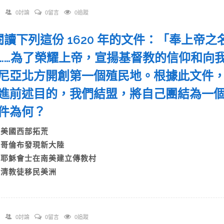
0討論
0留言
0追蹤
. 閱讀下列這份 1620 年的文件：「奉上
……為了榮耀上帝，宣揚基督教的信仰和向
尼亞北方開創第一個殖民地。根據此文件
進前述目的，我們結盟，將自己團結為一
事件為何？
A)美國西部拓荒
B)哥倫布發現新大陸
C)耶穌會士在南美建立傳教村
D)清教徒移民美洲
0討論
0留言
0追蹤