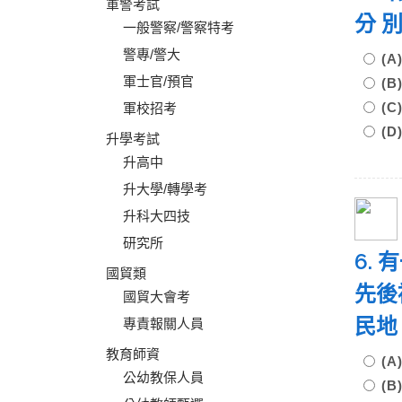
軍警考試
分 
一般警察/警察特考
警專/警大
(
軍士官/預官
(
(
軍校招考
(
升學考試
升高中
升大學/轉學考
升科大四技
研究所
6.
國貿類
先後
國貿大會考
民地
專責報關人員
教育師資
(
公幼教保人員
(