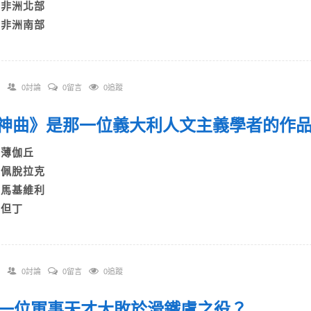
C)非洲北部
D)非洲南部
0討論
0留言
0追蹤
 《神曲》是那一位義大利人文主義學者的
A)薄伽丘
B)佩脫拉克
C)馬基維利
)但丁
0討論
0留言
0追蹤
 那一位軍事天才大敗於滑鐵盧之役？