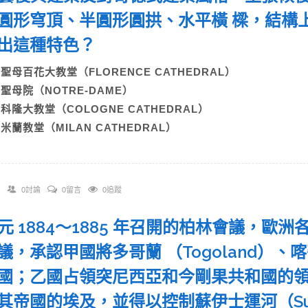
圓形穹頂、半圓形圓拱、水平橫 樑，結構
現出這種特色？
A)聖母百花大教堂（FLORENCE CATHEDRAL）
B)聖母院（NOTRE-DAME）
C)科隆大教堂（COLOGNE CATHEDRAL）
)米蘭教堂（MILAN CATHEDRAL）
0討論
0留言
0追蹤
 西元 1884～1885 年召開的柏林會議，
議，承認甲國將多哥蘭 （Togoland）、
國；乙國占領突尼西亞和今剛果共和國的
其帝國的埃及，並得以控制蘇伊士運河（Sue