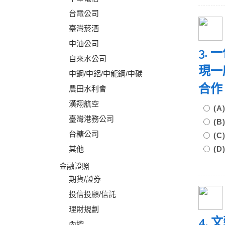
台電公司
臺灣菸酒
中油公司
3. 
自來水公司
現一
中鋼/中鋁/中龍鋼/中碳
合作
農田水利會
漢翔航空
(
臺灣港務公司
(
台糖公司
(
其他
(
金融證照
期貨/證券
投信投顧/信託
理財規劃
4.
內控