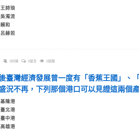
A)王詩琅
B)吳濁流
C)賴和
D)呂赫若
0討論
0留言
0追蹤
 戰後臺灣經濟發展曾一度有「香蕉王國」、
盛況不再，下列那個港口可以見證這兩個
A)基隆港
B)臺北港
C)臺中港
D)高雄港