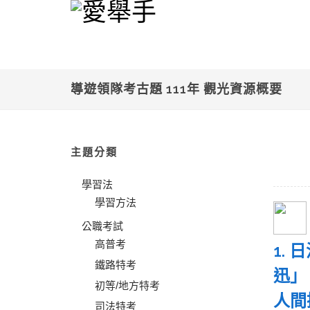
導遊領隊考古題 111年 觀光資源概要
主題分類
學習法
學習方法
公職考試
高普考
1.
鐵路特考
迅」
初等/地方特考
人間
司法特考