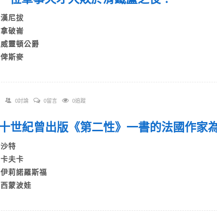
A)漢尼拔
B)拿破崙
C)威靈頓公爵
D)俾斯麥
0討論
0留言
0追蹤
 二十世紀曾出版《第二性》一書的法國作
A)沙特
B)卡夫卡
C)伊莉諾羅斯福
D)西蒙波娃