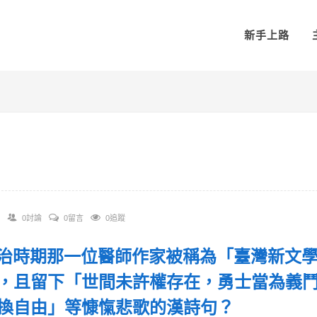
新手上路
0討論
0留言
0追蹤
 日治時期那一位醫師作家被稱為「臺灣新文
，且留下「世間未許權存在，勇士當為義
換自由」等慷愾悲歌的漢詩句？