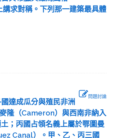
上講求對稱。下列那一建築最具體
問題討論
歐洲各國達成瓜分與殖民非洲
喀麥隆（Cameron）與西南非納入
領土；丙國占領名義上屬於鄂圖曼
z Canal）。甲、乙、丙三國