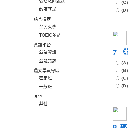
公幼教師甄選
(
教師甄試
(
語言檢定
全民英檢
TOEIC多益
資訊平台
7.
就業資訊
金融議題
(
鼎文學員專區
(
密集班
(
(D
一般班
其他
其他
8.