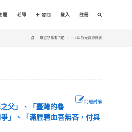
主題
老師
登入
註冊
發問
導遊領隊考古題
111年 觀光資源概要
問題討論
學之父」、「臺灣的魯
鬥爭」、「滿腔碧血吾無吝，付與