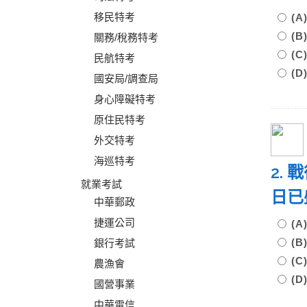
移民特考
(
(
關務/稅務特考
(
民航特考
(
國安局/調查局
身心障礙特考
原住民特考
外交特考
海巡特考
2.
就業考試
日已
中華郵政
捷運公司
(
(
銀行考試
(
農漁會
(
國營事業
中華電信