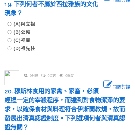
19. 下列何者不屬於西拉雅族的文化
現象？
(A)阿立祖
(B)公廨
(C)祀壺
(D)祖先柱
0討論
0留言
0追蹤
問題討論
20. 穆斯林食用的家禽、家畜，必須
經過一定的宰殺程序，而達到對食物潔淨的要
求，以確保食材與料理符合伊斯蘭教規，故而
發展出清真認證制度。下列選項何者與清真認
證無關？