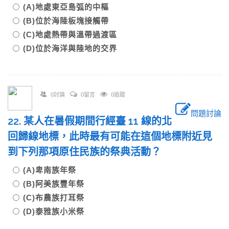
(A)地處東亞島弧的中樞
(B)位於海陸板塊接觸帶
(C)地處熱帶與溫帶過渡區
(D)位於海洋與陸地的交界
0討論
0留言
0追蹤
問題討論
22. 某人在暑假期間行經臺 11 線的北
回歸線地標，此時最有可能在這個地標附近見
到下列那項原住民族的祭典活動？
(A)卑南族年祭
(B)阿美族豐年祭
(C)布農族打耳祭
(D)泰雅族小米祭