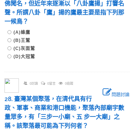
佛聞名，但近年來逐漸以「八卦鷹揚」打響名
聲。所謂八卦「鷹」揚的鷹最主要是指下列那
一候鳥？
(A)蜂鷹
(B)王鷲
(C)灰面鷲
(D)大冠鷲
0討論
0留言
0追蹤
問題討論
28. 臺灣某個聚落，在清代具有行
政、軍事、商業和港口機能，聚落內部廟宇數
量眾多，有「三步一小廟、五 步一大廟」之
稱。該聚落最可能為下列何者？