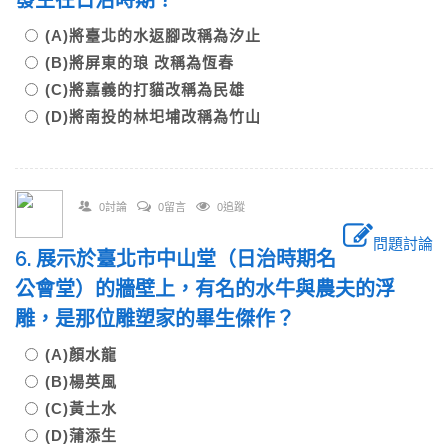
發生在日治時期？
(A)將臺北的水返腳改稱為汐止
(B)將屏東的琅 改稱為恆春
(C)將嘉義的打貓改稱為民雄
(D)將南投的林圯埔改稱為竹山
0討論
0留言
0追蹤
問題討論
6. 展示於臺北市中山堂（日治時期名
公會堂）的牆壁上，有名的水牛與農夫的浮
雕，是那位雕塑家的畢生傑作？
(A)顏水龍
(B)楊英風
(C)黃土水
(D)蒲添生