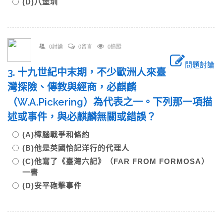
(D)八堡圳
0討論
0留言
0追蹤
問題討論
3. 十九世紀中末期，不少歐洲人來臺
灣探險、傳教與經商，必麒麟
（W.A.Pickering）為代表之一。下列那一項描
述或事件，與必麒麟無關或錯誤？
(A)樟腦戰爭和條約
(B)他是英國怡記洋行的代理人
(C)他寫了《臺灣六記》（FAR FROM FORMOSA）
一書
(D)安平砲擊事件