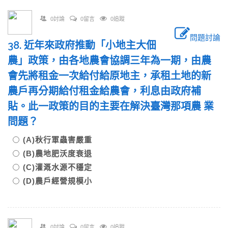
0討論
0留言
0追蹤
問題討論
38. 近年來政府推動「小地主大佃
農」政策，由各地農會協調三年為一期，由農
會先將租金一次給付給原地主，承租土地的新
農戶再分期給付租金給農會，利息由政府補
貼。此一政策的目的主要在解決臺灣那項農 業
問題？
(A)秋行軍蟲害嚴重
(B)農地肥沃度衰退
(C)灌溉水源不穩定
(D)農戶經營規模小
0討論
0留言
0追蹤