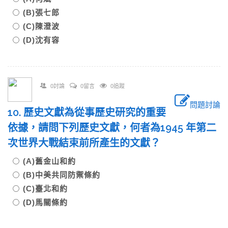
(B)張七郎
(C)陳澄波
(D)沈有容
0討論
0留言
0追蹤
問題討論
10. 歷史文獻為從事歷史研究的重要
依據，請問下列歷史文獻，何者為1945 年第二
次世界大戰結束前所產生的文獻？
(A)舊金山和約
(B)中美共同防禦條約
(C)臺北和約
(D)馬關條約