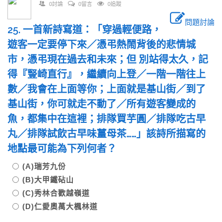
0討論
0留言
0追蹤
問題討論
25. 一首新詩寫道：「穿過輕便路，
遊客一定要停下來／憑弔熱鬧背後的悲情城
市，憑弔現在過去和未來；但 別站得太久，記
得『豎崎直行』，繼續向上登／一階一階往上
數／我會在上面等你；上面就是基山街／到了
基山街，你可就走不動了／所有遊客變成的
魚，都集中在這裡；排隊買芋圓／排隊吃古早
丸／排隊試飲古早味薑母茶……」該詩所描寫的
地點最可能為下列何者？
(A)瑞芳九份
(B)大甲鐵砧山
(C)秀林合歡越嶺道
(D)仁愛奧萬大楓林道