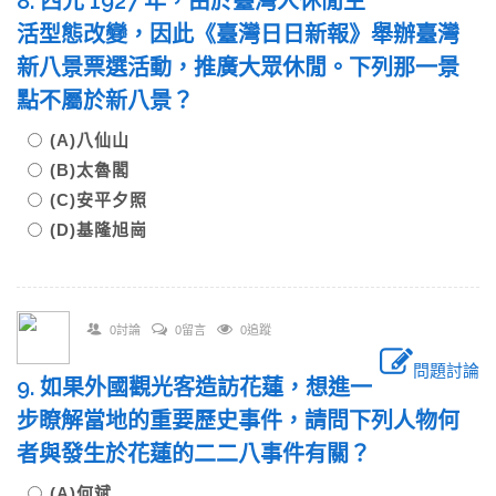
8. 西元 1927 年，由於臺灣人休閒生
活型態改變，因此《臺灣日日新報》舉辦臺灣
新八景票選活動，推廣大眾休閒。下列那一景
點不屬於新八景？
(A)八仙山
(B)太魯閣
(C)安平夕照
(D)基隆旭崗
0討論
0留言
0追蹤
問題討論
9. 如果外國觀光客造訪花蓮，想進一
步瞭解當地的重要歷史事件，請問下列人物何
者與發生於花蓮的二二八事件有關？
(A)何斌