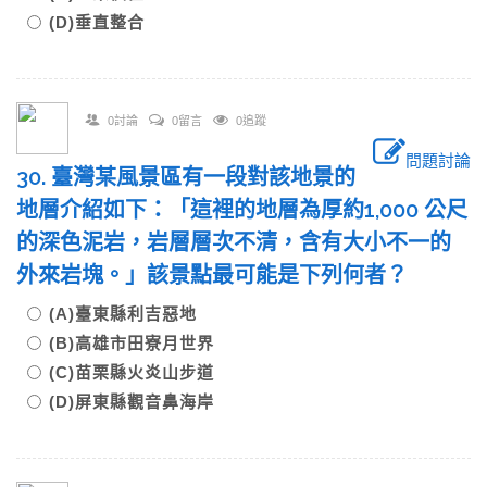
(D)垂直整合
0討論
0留言
0追蹤
問題討論
30. 臺灣某風景區有一段對該地景的
地層介紹如下：「這裡的地層為厚約1,000 公尺
的深色泥岩，岩層層次不清，含有大小不一的
外來岩塊。」該景點最可能是下列何者？
(A)臺東縣利吉惡地
(B)高雄市田寮月世界
(C)苗栗縣火炎山步道
(D)屏東縣觀音鼻海岸