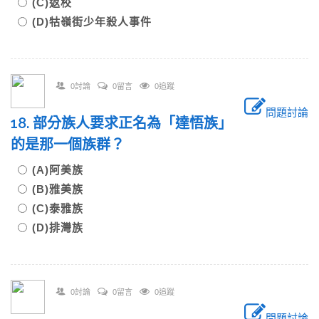
(C)返校
(D)牯嶺街少年殺人事件
0討論
0留言
0追蹤
問題討論
18. 部分族人要求正名為「達悟族」
的是那一個族群？
(A)阿美族
(B)雅美族
(C)泰雅族
(D)排灣族
0討論
0留言
0追蹤
問題討論