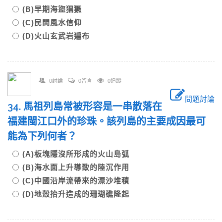
(B)早期海盜猖獗
(C)民間風水信仰
(D)火山玄武岩遍布
0討論
0留言
0追蹤
問題討論
34. 馬祖列島常被形容是一串散落在
福建閩江口外的珍珠。該列島的主要成因最可
能為下列何者？
(A)板塊隱沒所形成的火山島弧
(B)海水面上升導致的陸沉作用
(C)中國沿岸流帶來的漂沙堆積
(D)地殼抬升造成的珊瑚礁隆起