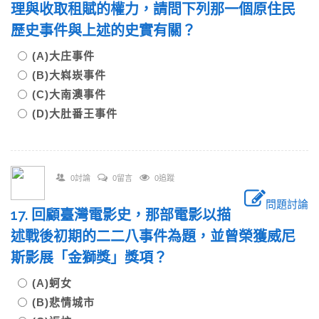
理與收取租賦的權力，請問下列那一個原住民
歷史事件與上述的史實有關？
(A)大庄事件
(B)大嵙崁事件
(C)大南澳事件
(D)大肚番王事件
0討論
0留言
0追蹤
問題討論
17. 回顧臺灣電影史，那部電影以描
述戰後初期的二二八事件為題，並曾榮獲威尼
斯影展「金獅獎」獎項？
(A)蚵女
(B)悲情城市