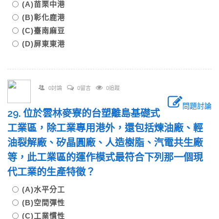
(A)苗栗中港
(B)彰化鹿港
(C)臺南麻豆
(D)屏東東港
0討論
0留言
0追蹤
問題討論
29. 位於雲林麥寮的台塑離島基礎式
工業區，除工業專用港外，還包括煉油廠、輕
油裂解廠、矽晶圓廠、人造樹脂、汽電共生廠
等，此工業區的運作模式最符合下列那一個現
代工業的生產特徵？
(A)水平分工
(B)空間彈性
(C)工業慣性