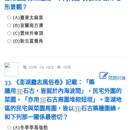
形景觀？
(A)臺東太麻里
(B)宜蘭南方澳
(C)雲林外傘頂
(D)新北富貴角
0討論
0留言
0追蹤
問題討論
33. 《澎湖廳志風俗卷》記載：「築
牆用
石古，皆掘於內海波間」，民宅外圍的
菜園，「亦用
石古周圍堆砌短垣」。澎湖地
區的民宅與菜園周圍，皆以
石古築牆圍繞，
和下列那一關係最密切？
(A)冬季季風強勁