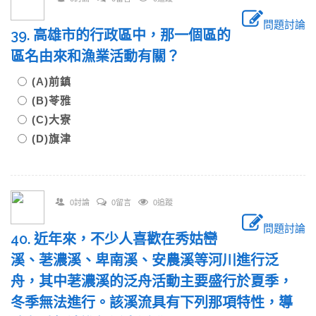
問題討論
39. 高雄市的行政區中，那一個區的
區名由來和漁業活動有關？
(A)前鎮
(B)苓雅
(C)大寮
(D)旗津
0討論
0留言
0追蹤
問題討論
40. 近年來，不少人喜歡在秀姑巒
溪、荖濃溪、卑南溪、安農溪等河川進行泛
舟，其中荖濃溪的泛舟活動主要盛行於夏季，
冬季無法進行。該溪流具有下列那項特性，導