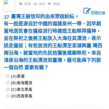
0討論
0留言
0追蹤
問題討論
37. 臺灣王爺信仰的由來眾說紛紜，
有一說是源自於中國的福建泉州一帶，因早期
當地居民會在瘟疫流行時建造王船祭拜瘟神，
並在祭祀之後將王船放入大海任其漂流，表示
送走瘟疫；有些放流的王船漂至澎湖與臺 灣西
南沿海，被當地的先民拾獲後建廟祭祀。來自
漳泉沿海的王船漂流到臺灣，最可能與下列那
一個自然 要素有關？
(A)黑潮
(B)南海暖流
(C)東北季風
(D)西南季風