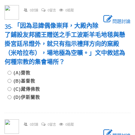
0討論
0留言
0追蹤
問題討論
35. 「因為忌諱偶像崇拜，大殿內除
了鋪設友邦國王贈送之手工波斯羊毛地毯與懸
掛宮廷吊燈外，就只有指示禮拜方向的窯殿
（米哈拉布），場地極為空曠。」文中敘述為
何種宗教的集會場所？
(A)齋教
(B)基督教
(C)藏傳佛教
(D)伊斯蘭教
0討論
0留言
0追蹤