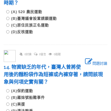
時期？
(A) 520 農民運動
(B)臺灣議會設置請願運動
(C)原住民族正名運動
(D)反核運動
0討論
0留言
0追蹤
問題討論
14. 物資缺乏的年代，臺灣人曾將使
用後的麵粉袋作為短褲或內褲穿著，請問該現
象與何項史實有關？
(A)保釣運動
(B)羅妹號船難事件
(C)美援
(D)清法戰爭