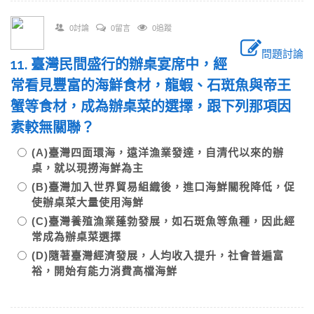
0討論
0留言
0追蹤
問題討論
11. 臺灣民間盛行的辦桌宴席中，經
常看見豐富的海鮮食材，龍蝦、石斑魚與帝王
蟹等食材，成為辦桌菜的選擇，跟下列那項因
素較無關聯？
(A)臺灣四面環海，遠洋漁業發達，自清代以來的辦
桌，就以現撈海鮮為主
(B)臺灣加入世界貿易組織後，進口海鮮關稅降低，促
使辦桌菜大量使用海鮮
(C)臺灣養殖漁業蓬勃發展，如石斑魚等魚種，因此經
常成為辦桌菜選擇
(D)隨著臺灣經濟發展，人均收入提升，社會普遍富
裕，開始有能力消費高檔海鮮