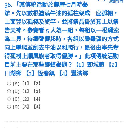
問題討論
36. 「某傳統活動於農曆七月時舉
辦。先以數根塗滿牛油的孤柱架成一座孤棚，
上面豎以孤棧及旗竿，並將祭品掛於其上以祭
告天神。參賽者 5 人為一組，每組以一根繩索
為工具，待鑼聲響起時，各組以疊羅漢的方式
向上攀爬並刮去牛油以利爬行，最後由率先奪
得孤棧上順風旗者取得優勝。」此項傳統活動
目前主要在那些鄉鎮舉辦？【1】頭城鎮 【2】
口湖鄉 【3】恆春鎮 【4】豐濱鄉
(A)【1】【2】
(B)【1】【3】
(C)【2】【4】
(D)【3】【4】