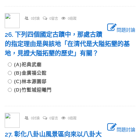
0討論
0留言
0追蹤
問題討論
26. 下列四個國定古蹟中，那處古蹟
的指定理由是與該地「在清代是大隘拓墾的基
地，見證大隘拓墾的歷史」有關？
(A)祀典武廟
(B)金廣福公館
(C)林本源園邸
(D)竹塹城迎曦門
0討論
0留言
0追蹤
問題討論
27. 彰化八卦山風景區向來以八卦大