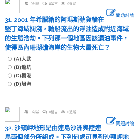
0討論
0留言
0追蹤
問題討論
31. 2001 年希臘籍的阿瑪斯號貨輪在
墾丁海域擱淺，輪船流出的浮油造成附近海域
的生態浩劫。下列那一個地區因該漏油事件，
使得區內珊瑚礁海岸的生物大量死亡？
(A)大武
(B)龍坑
(C)楓港
(D)旭海
0討論
0留言
0追蹤
問題討論
32. 沙頸岬地形是由連島沙洲與陸連
島兩個部分所組成。下列何處可見到沙頸岬地