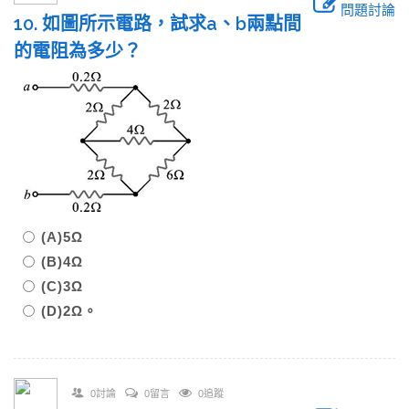
問題討論
10. 如圖所示電路，試求a、b兩點間
的電阻為多少？
(A)5Ω
(B)4Ω
(C)3Ω
(D)2Ω。
0討論
0留言
0追蹤