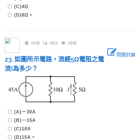
(C)4Ω
(D)8Ω。
0討論
0留言
0追蹤
問題討論
23. 如圖所示電路，流經5Ω電阻之電
流I為多少？
(A)－30A
(B)－15A
(C)10A
(D)15A。