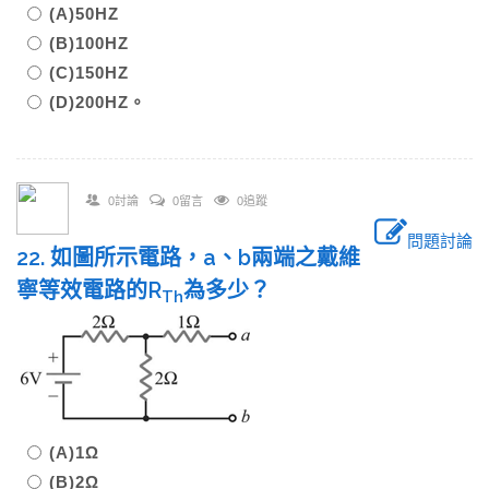
(A)50HZ
(B)100HZ
(C)150HZ
(D)200HZ。
0討論
0留言
0追蹤
問題討論
22. 如圖所示電路，a、b兩端之戴維
寧等效電路的R
為多少？
Th
(A)1Ω
(B)2Ω