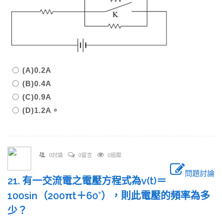
(A)0.2A
(B)0.4A
(C)0.9A
(D)1.2A。
0討論
0留言
0追蹤
問題討論
21. 有一交流電之電壓方程式為v(t)＝
100sin（200πt＋60°），則此電壓的頻率為多
少？