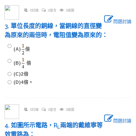
0討論
0留言
0追蹤
問題討論
3. 單位長度的銅線，當銅線的直徑變
為原來的兩倍時，電阻值變為原來的：
(A)
倍
(B)
倍
(C)2倍
(D)4倍。
0討論
0留言
0追蹤
問題討論
4. 如圖所示電路，R
兩端的戴維寧等
L
效電路為：