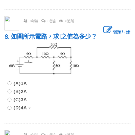
0討論
0留言
0追蹤
問題討論
8. 如圖所示電路，求I之值為多少？
(A)1A
(B)2A
(C)3A
(D)4A。