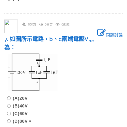
0討論
0留言
0追蹤
問題討論
7. 如圖所示電路，b、c兩端電壓V
bc
為：
(A)20V
(B)40V
(C)60V
(D)80V。