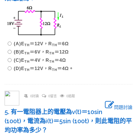
(A)E
＝12V，R
＝6Ω
TH
TH
(B)E
＝6V，R
＝12Ω
TH
TH
(C)E
＝4V，R
＝4Ω
TH
TH
(D)E
＝12V，R
＝4Ω。
TH
TH
0討論
0留言
0追蹤
問題討論
5. 有一電阻器上的電壓為v(t)＝10sin
(100t)，電流為i(t)＝5sin (100t)，則此電阻的平
均功率為多少？