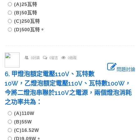
(A)25瓦特
(B)50瓦特
(C)250瓦特
(D)500瓦特。
0討論
0留言
0追蹤
問題討論
6. 甲燈泡額定電壓110V、瓦特數
10W，乙燈泡額定電壓110V、瓦特數100W，
今將二燈泡串聯於110V之電源，兩個燈泡消耗
之功率共為：
(A)110W
(B)55W
(C)16.52W
(D)9.09W。