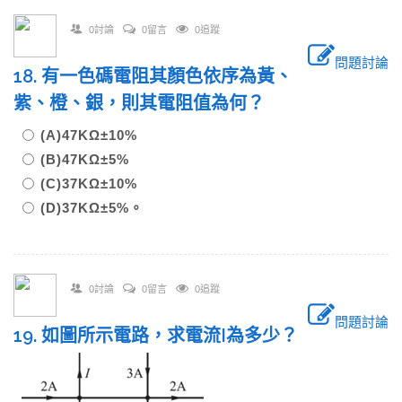
0討論
0留言
0追蹤
問題討論
18. 有一色碼電阻其顏色依序為黃、
紫、橙、銀，則其電阻值為何？
(A)47KΩ±10%
(B)47KΩ±5%
(C)37KΩ±10%
(D)37KΩ±5%。
0討論
0留言
0追蹤
問題討論
19. 如圖所示電路，求電流I為多少？