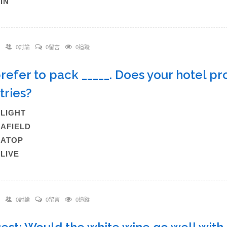
)IN
0討論
0留言
0追蹤
 prefer to pack _____. Does your hotel pr
etries?
A)LIGHT
)AFIELD
C)ATOP
)LIVE
0討論
0留言
0追蹤