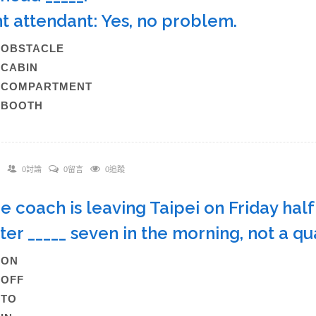
ht attendant: Yes, no problem.
A)OBSTACLE
B)CABIN
C)COMPARTMENT
)BOOTH
0討論
0留言
0追蹤
he coach is leaving Taipei on Friday half 
ter _____ seven in the morning, not a q
A)ON
B)OFF
C)TO