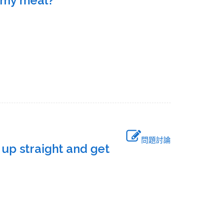
h my meal?
.
問題討論
 up straight and get