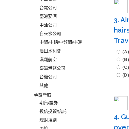
台電公司
臺灣菸酒
3. A
中油公司
hair
自來水公司
Trav
中鋼/中鋁/中龍鋼/中碳
農田水利會
(
漢翔航空
(
(
臺灣港務公司
(D
台糖公司
其他
金融證照
期貨/證券
投信投顧/信託
4. G
理財規劃
over
內控