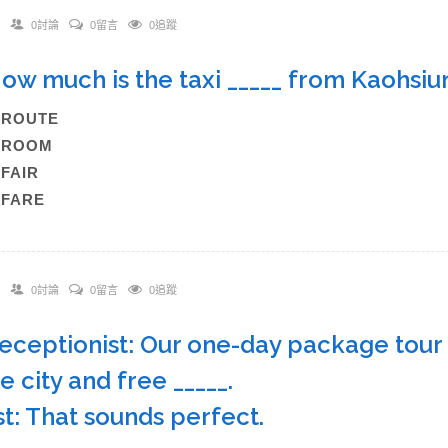
0討論
0留言
0追蹤
How much is the taxi _____ from Kaohsi
A)ROUTE
B)ROOM
C)FAIR
)FARE
0討論
0留言
0追蹤
Receptionist: Our one-day package tour 
e city and free _____.
t: That sounds perfect.