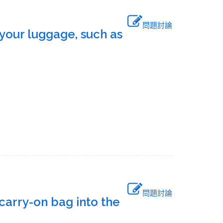
問題討論
n your luggage, such as
問題討論
carry-on bag into the