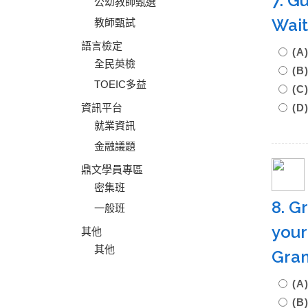
7. G
公幼教師甄選
Wait
教師甄試
語言檢定
(
全民英檢
(
TOEIC多益
(
資訊平台
(D
就業資訊
金融議題
鼎文學員專區
密集班
8. G
一般班
your
其他
其他
Gran
(
(