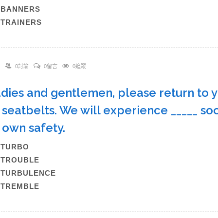
C)BANNERS
)TRAINERS
0討論
0留言
0追蹤
adies and gentlemen, please return to y
 seatbelts. We will experience _____ so
 own safety.
A)TURBO
B)TROUBLE
C)TURBULENCE
)TREMBLE