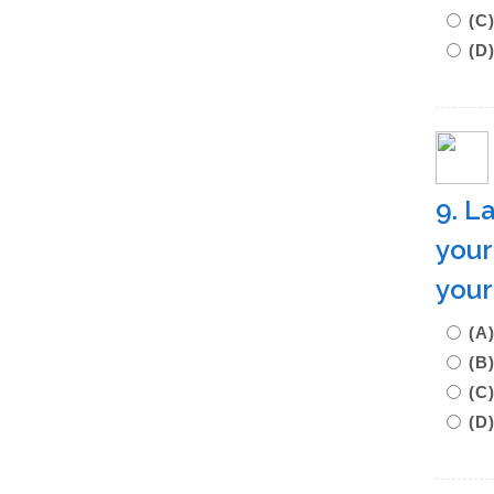
(
(D
9. L
your
your
(
(
(
(D