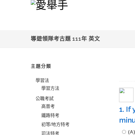
導遊領隊考古題 111年 英文
主題分類
學習法
學習方法
公職考試
高普考
1. I
鐵路特考
min
初等/地方特考
(
司法特考