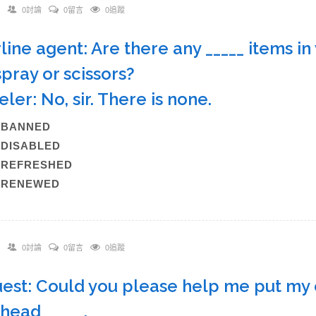
0討論
0留言
0追蹤
irline agent: Are there any _____ items i
spray or scissors?
eler: No, sir. There is none.
A)BANNED
B)DISABLED
C)REFRESHED
)RENEWED
0討論
0留言
0追蹤
uest: Could you please help me put my 
head _____.