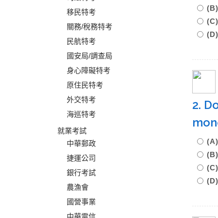
(
移民特考
(
關務/稅務特考
(D
民航特考
國安局/調查局
身心障礙特考
原住民特考
外交特考
2. D
海巡特考
mone
就業考試
(
中華郵政
(
捷運公司
(
銀行考試
(D
農漁會
國營事業
中華電信