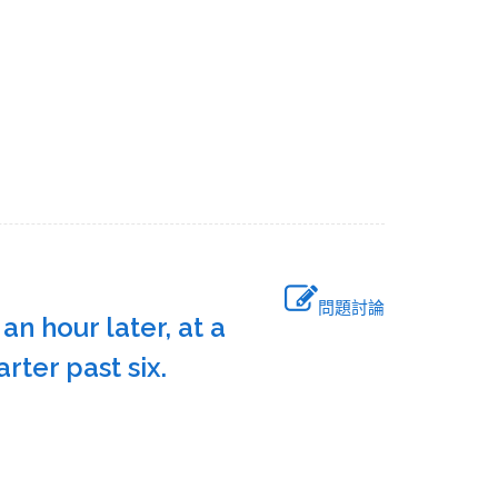
問題討論
an hour later, at a
uarter past six.