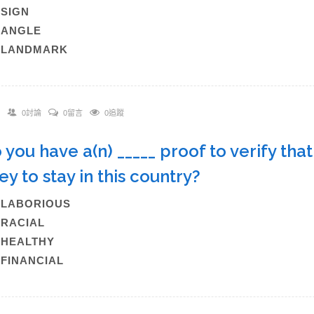
B)SIGN
C)ANGLE
)LANDMARK
0討論
0留言
0追蹤
o you have a(n) _____ proof to verify th
y to stay in this country?
A)LABORIOUS
B)RACIAL
C)HEALTHY
)FINANCIAL