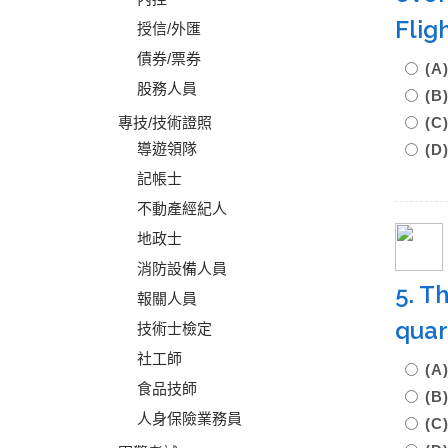
Flig
授信/外匯
債券/票券
(
股務人員
(
專技/技術證照
(
導遊領隊
(D
記帳士
不動產經紀人
地政士
消防設備人員
5. T
報關人員
quar
技術士檢定
社工師
(
食品技師
(
人身保險業務員
(