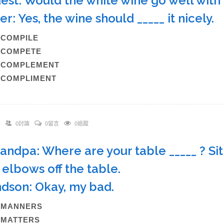
uest: Would the white wine go well wit
er: Yes, the wine should _____ it nicely
A)COMPILE
B)COMPETE
C)COMPLEMENT
)COMPLIMENT
0討論
0留言
0追蹤
randpa: Where are your table _____ ? Sit
 elbows off the table.
dson: Okay, my bad.
A)MANNERS
B)MATTERS