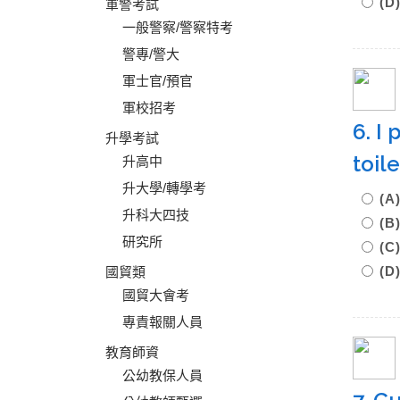
(D
軍警考試
一般警察/警察特考
警專/警大
軍士官/預官
軍校招考
6. I
升學考試
toil
升高中
升大學/轉學考
(
升科大四技
(B
研究所
(
(D
國貿類
國貿大會考
專責報關人員
教育師資
公幼教保人員