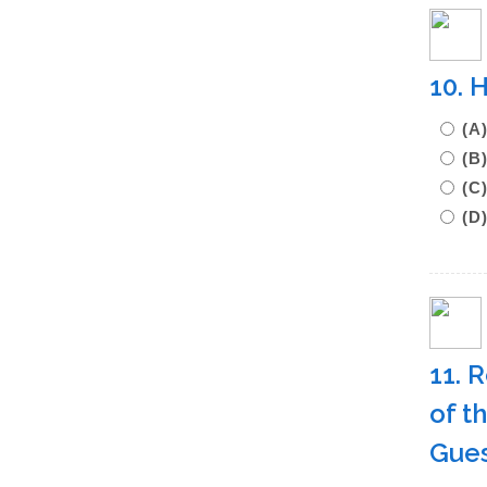
10. 
(
(
(
(D
11. 
of th
Gues