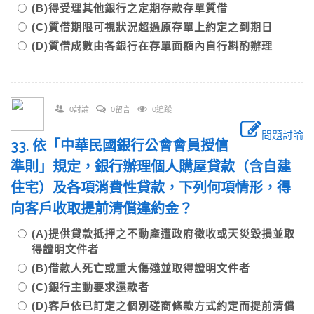
(B)得受理其他銀行之定期存款存單質借
(C)質借期限可視狀況超過原存單上約定之到期日
(D)質借成數由各銀行在存單面額內自行斟酌辦理
0討論
0留言
0追蹤
問題討論
33. 依「中華民國銀行公會會員授信
準則」規定，銀行辦理個人購屋貸款（含自建
住宅）及各項消費性貸款，下列何項情形，得
向客戶收取提前清償違約金？
(A)提供貸款抵押之不動產遭政府徵收或天災毀損並取
得證明文件者
(B)借款人死亡或重大傷殘並取得證明文件者
(C)銀行主動要求還款者
(D)客戶依已訂定之個別磋商條款方式約定而提前清償