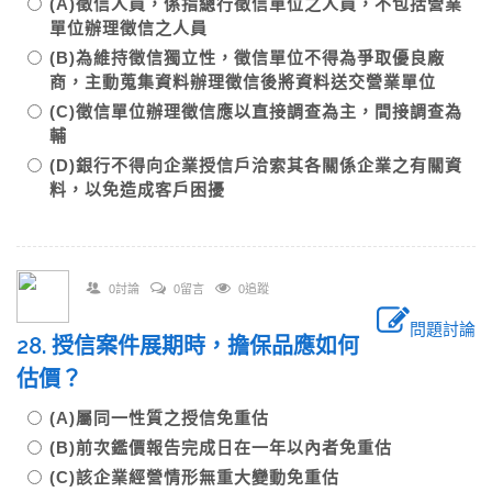
(A)徵信人員，係指總行徵信單位之人員，不包括營業
單位辦理徵信之人員
(B)為維持徵信獨立性，徵信單位不得為爭取優良廠
商，主動蒐集資料辦理徵信後將資料送交營業單位
(C)徵信單位辦理徵信應以直接調查為主，間接調查為
輔
(D)銀行不得向企業授信戶洽索其各關係企業之有關資
料，以免造成客戶困擾
0討論
0留言
0追蹤
問題討論
28. 授信案件展期時，擔保品應如何
估價？
(A)屬同一性質之授信免重估
(B)前次鑑價報告完成日在一年以內者免重估
(C)該企業經營情形無重大變動免重估