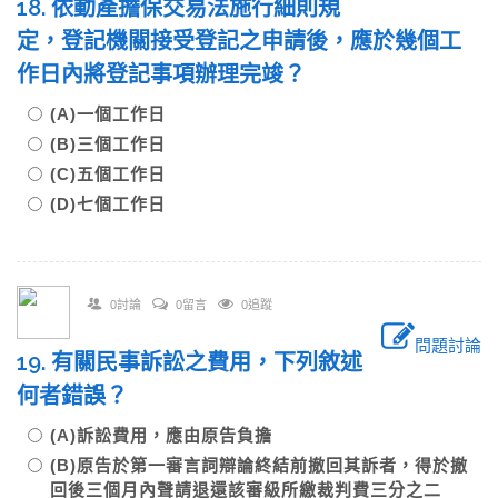
18. 依動產擔保交易法施行細則規
定，登記機關接受登記之申請後，應於幾個工
作日內將登記事項辦理完竣？
(A)一個工作日
(B)三個工作日
(C)五個工作日
(D)七個工作日
0討論
0留言
0追蹤
問題討論
19. 有關民事訴訟之費用，下列敘述
何者錯誤？
(A)訴訟費用，應由原告負擔
(B)原告於第一審言詞辯論終結前撤回其訴者，得於撤
回後三個月內聲請退還該審級所繳裁判費三分之二