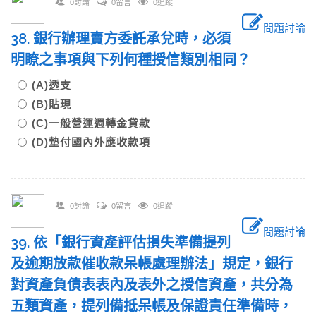
0討論
0留言
0追蹤
問題討論
38. 銀行辦理賣方委託承兌時，必須
明瞭之事項與下列何種授信類別相同？
(A)透支
(B)貼現
(C)一般營運週轉金貸款
(D)墊付國內外應收款項
0討論
0留言
0追蹤
問題討論
39. 依「銀行資產評估損失準備提列
及逾期放款催收款呆帳處理辦法」規定，銀行
對資產負債表表內及表外之授信資產，共分為
五類資產，提列備抵呆帳及保證責任準備時，