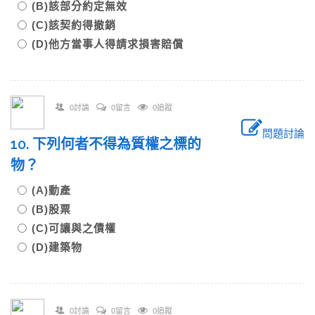
(B)該部分約定無效
(C)該契約得撤銷
(D)他方當事人得請求損害賠償
0討論
0留言
0追蹤
問題討論
10. 下列何者不得為質權之標的
物？
(A)動產
(B)股票
(C)可讓與之債權
(D)建築物
0討論
0留言
0追蹤