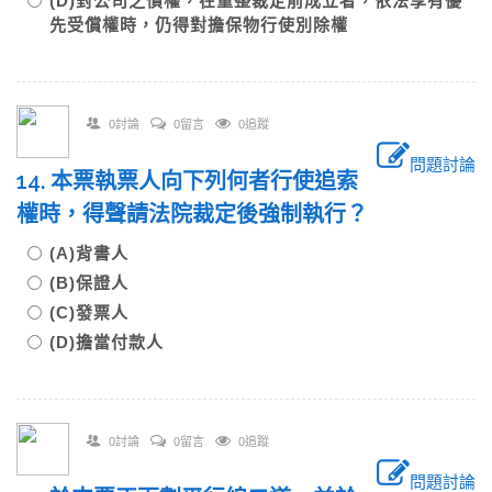
(D)對公司之債權，在重整裁定前成立者，依法享有優
先受償權時，仍得對擔保物行使別除權
0討論
0留言
0追蹤
問題討論
14. 本票執票人向下列何者行使追索
權時，得聲請法院裁定後強制執行？
(A)背書人
(B)保證人
(C)發票人
(D)擔當付款人
0討論
0留言
0追蹤
問題討論