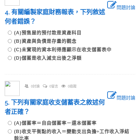
問題討論
4. 有關編製家庭財務報表，下列敘述
何者錯誤？
(A)預售屋的預付款是資產科目
(B)資產與負債是存量的觀念
(C)未實現的資本利得應顯示在收支儲蓄表中
(D)儲蓄是收入減支出後之淨額
0討論
0留言
0追蹤
問題討論
5. 下列有關家庭收支儲蓄表之敘述何
者正確？
(A)儲蓄率＝自由儲蓄率－還本儲蓄率
(B)收支平衡點的收入＝變動支出負擔÷工作收入淨結
餘比率