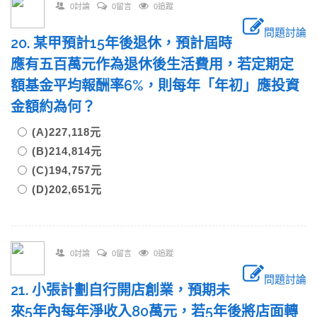
0討論
0留言
0追蹤
問題討論
20. 某甲預計15年後退休，預計屆時
應有五百萬元作為退休後生活費用，若定期定
額基金平均報酬率6%，則每年「年初」應投資
金額約為何？
(A)227,118元
(B)214,814元
(C)194,757元
(D)202,651元
0討論
0留言
0追蹤
問題討論
21. 小張計劃自行開店創業，預期未
來5年內每年淨收入80萬元，若5年後將店面轉