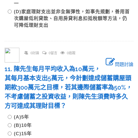
一
(D)家庭理財支出並非全無彈性，如事先規劃，善用首
次購屋低利貸款、自用房貸利息扣抵稅額等方法，仍
可降低理財支出
0討論
0留言
0追蹤
問題討論
11. 陳先生每月平均收入為10萬元，
其每月基本支出5萬元，今計劃達成儲蓄購屋頭
期款300萬元之目標，若其邊際儲蓄率為50%，
不考慮儲蓄之投資收益，則陳先生須費時多久
方可達成其理財目標？
(A)5年
(B)10年
(C)15年