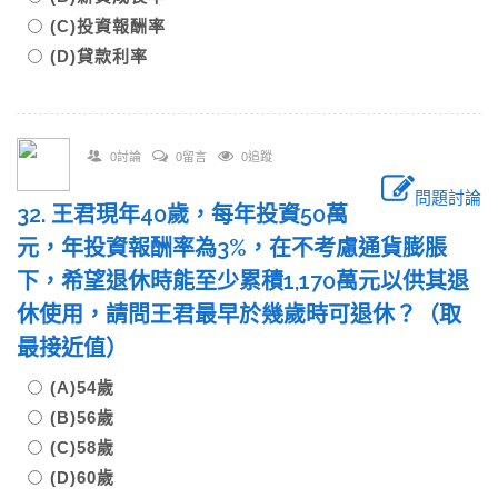
(C)投資報酬率
(D)貸款利率
0討論
0留言
0追蹤
問題討論
32. 王君現年40歲，每年投資50萬
元，年投資報酬率為3%，在不考慮通貨膨脹
下，希望退休時能至少累積1,170萬元以供其退
休使用，請問王君最早於幾歲時可退休？（取
最接近值）
(A)54歲
(B)56歲
(C)58歲
(D)60歲