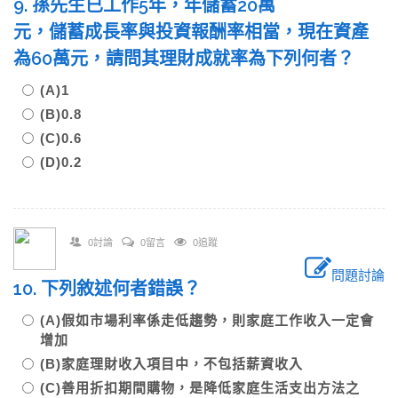
9. 孫先生已工作5年，年儲蓄20萬
元，儲蓄成長率與投資報酬率相當，現在資產
為60萬元，請問其理財成就率為下列何者？
(A)1
(B)0.8
(C)0.6
(D)0.2
0討論
0留言
0追蹤
問題討論
10. 下列敘述何者錯誤？
(A)假如市場利率係走低趨勢，則家庭工作收入一定會
增加
(B)家庭理財收入項目中，不包括薪資收入
(C)善用折扣期間購物，是降低家庭生活支出方法之