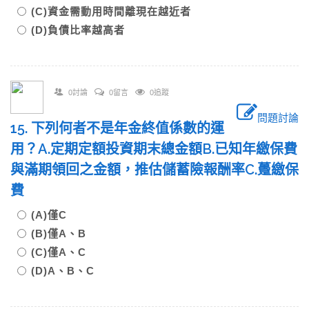
(C)資金需動用時間離現在越近者
(D)負債比率越高者
0討論
0留言
0追蹤
問題討論
15. 下列何者不是年金終值係數的運
用？A.定期定額投資期末總金額B.已知年繳保費
與滿期領回之金額，推估儲蓄險報酬率C.躉繳保
費
(A)僅C
(B)僅A、B
(C)僅A、C
(D)A、B、C