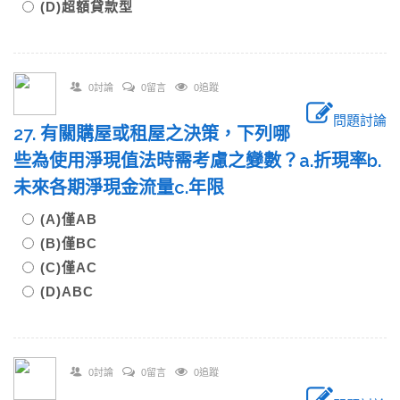
(D)超額貸款型
0討論
0留言
0追蹤
問題討論
27. 有關購屋或租屋之決策，下列哪
些為使用淨現值法時需考慮之變數？a.折現率b.
未來各期淨現金流量c.年限
(A)僅AB
(B)僅BC
(C)僅AC
(D)ABC
0討論
0留言
0追蹤