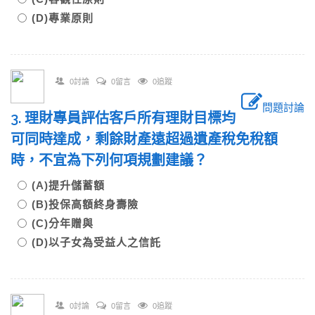
(D)專業原則
0討論
0留言
0追蹤
問題討論
3. 理財專員評估客戶所有理財目標均
可同時達成，剩餘財產遠超過遺產稅免稅額
時，不宜為下列何項規劃建議？
(A)提升儲蓄額
(B)投保高額終身壽險
(C)分年贈與
(D)以子女為受益人之信託
0討論
0留言
0追蹤