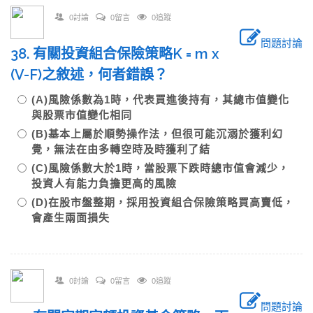
0討論
0留言
0追蹤
問題討論
38. 有關投資組合保險策略K = m x
(V-F)之敘述，何者錯誤？
(A)風險係數為1時，代表買進後持有，其總市值變化
與股票市值變化相同
(B)基本上屬於順勢操作法，但很可能沉溺於獲利幻
覺，無法在由多轉空時及時獲利了結
(C)風險係數大於1時，當股票下跌時總市值會減少，
投資人有能力負擔更高的風險
(D)在股市盤整期，採用投資組合保險策略買高賣低，
會產生兩面損失
0討論
0留言
0追蹤
問題討論