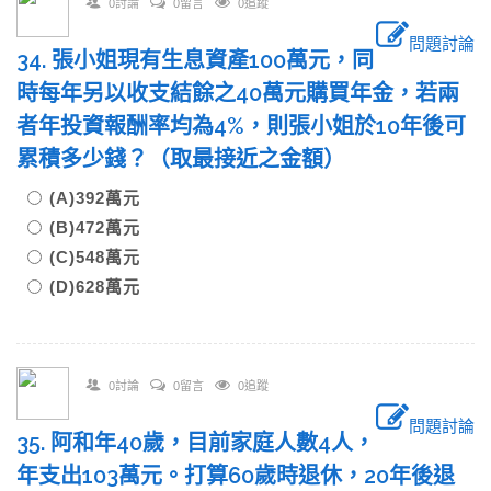
0討論
0留言
0追蹤
問題討論
34. 張小姐現有生息資產100萬元，同
時每年另以收支結餘之40萬元購買年金，若兩
者年投資報酬率均為4%，則張小姐於10年後可
累積多少錢？（取最接近之金額）
(A)392萬元
(B)472萬元
(C)548萬元
(D)628萬元
0討論
0留言
0追蹤
問題討論
35. 阿和年40歲，目前家庭人數4人，
年支出103萬元。打算60歲時退休，20年後退