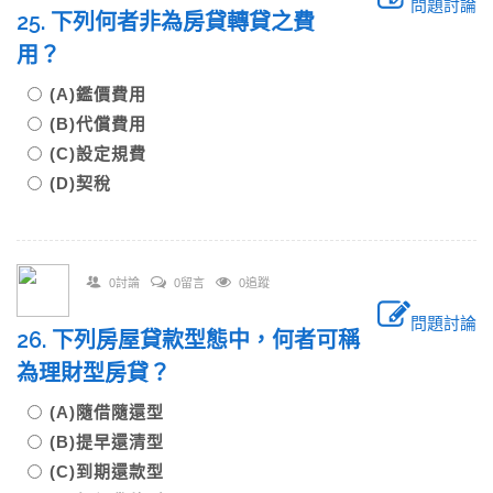
問題討論
25. 下列何者非為房貸轉貸之費
用？
(A)鑑價費用
(B)代償費用
(C)設定規費
(D)契稅
0討論
0留言
0追蹤
問題討論
26. 下列房屋貸款型態中，何者可稱
為理財型房貸？
(A)隨借隨還型
(B)提早還清型
(C)到期還款型