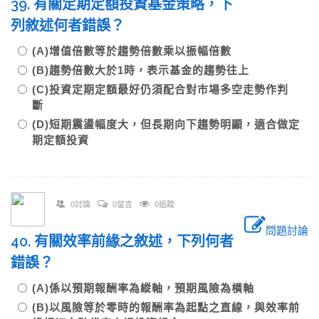
39. 有關定期定額投資基金策略，下
列敘述何者錯誤？
(A)增值倍數等於趨勢倍數乘以振幅倍數
(B)趨勢倍數大於1時，表示基金的趨勢往上
(C)投資定期定額最好仍須配合對市場多空走勢作判
斷
(D)短期震盪幅度大，但長期向下趨勢明顯，適合做定
期定額投資
0討論
0留言
0追蹤
問題討論
40. 有關效率前緣之敘述，下列何者
錯誤？
(A)係以預期報酬率為縱軸，預期風險為橫軸
(B)以風險等於零時的報酬率為起點之直線，與效率前