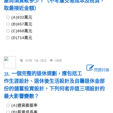
屋尚須貸款多少？（不考慮交易成本及稅負，
取最接近金額）
(A)632萬元
(B)657萬元
(C)668萬元
(D)714萬元
0討論
0留言
0追蹤
問題討論
31. 一個完整的退休規劃，應包括工
作生涯設計、退休後生活設計及自籌退休金部
份的儲蓄投資設計，下列何者非這三項設計的
最大影響變數？
(A)通貨膨脹率
(B)薪資成長率