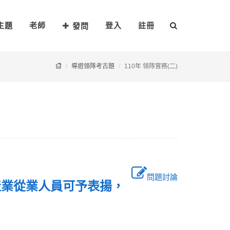
主題
老師
登入
註冊
發問
導遊領隊考古題
110年 領隊實務(二)
問題討論
產業從業人員可予表揚，