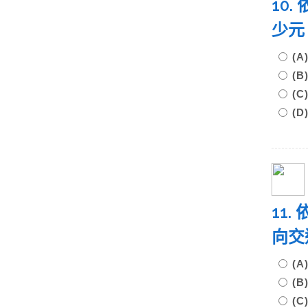
10
少
(
(
(C
(D
11
向交
(
(
(