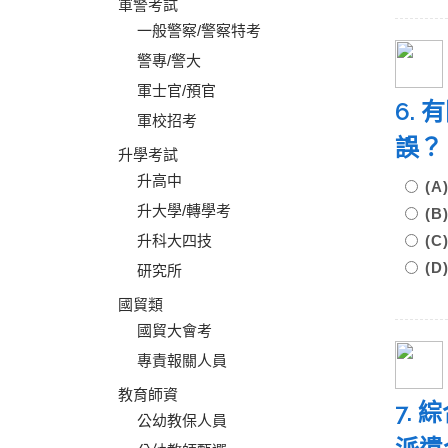
軍警考試
一般警察/警察特考
警專/警大
軍士官/預官
6.
軍校招考
誤
升學考試
升高中
(
升大學/轉學考
(
升科大四技
(
(
研究所
國貿類
國貿大會考
專責報關人員
教育師資
7.
公幼教保人員