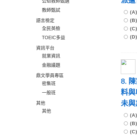
派遣
公幼教師甄選
教師甄試
(
語言檢定
(
全民英檢
(
(
TOEIC多益
資訊平台
就業資訊
金融議題
鼎文學員專區
8.
密集班
料與
一般班
未與
其他
其他
(
(
(