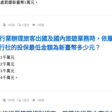
D)處罰鍰新臺幣1萬元。
0討論
0留言
0追蹤
 旅行業辦理旅客出國及國內旅遊業務時，依
行社的投保最低金額為新臺幣多少元？
A)1千萬元
B)2千萬元
C)3千萬元
D)4千萬元。
0討論
0留言
0追蹤