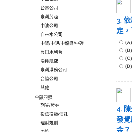
台電公司
臺灣菸酒
3.
中油公司
定，
自來水公司
(
中鋼/中鋁/中龍鋼/中碳
(
農田水利會
(
漢翔航空
(
臺灣港務公司
台糖公司
其他
金融證照
期貨/證券
4.
投信投顧/信託
發覺
理財規劃
金
內控