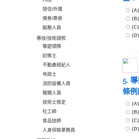
授信/外匯
(A
債券/票券
(B
(C
股務人員
(D
專技/技術證照
導遊領隊
記帳士
不動產經紀人
地政士
5.
消防設備人員
條例
報關人員
技術士檢定
(
社工師
(
(
食品技師
(
人身保險業務員