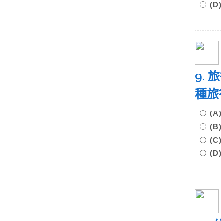
(
9.
種旅
(
(
(
(