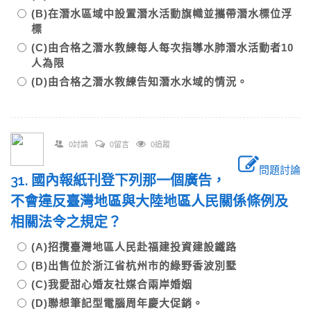
(B)在潛水區域中設置潛水活動旗幟並攜帶潛水標位浮
標
(C)由合格之潛水教練每人每次指導水肺潛水活動者10
人為限
(D)由合格之潛水教練告知潛水水域的情況。
0討論
0留言
0追蹤
問題討論
31. 國內報紙刊登下列那一個廣告，
不會違反臺灣地區與大陸地區人民關係條例及
相關法令之規定？
(A)招攬臺灣地區人民赴福建投資建設鐵路
(B)出售位於浙江省杭州市的綠野香波別墅
(C)我愛甜心婚友社媒合兩岸婚姻
(D)聯想筆記型電腦周年慶大促銷。