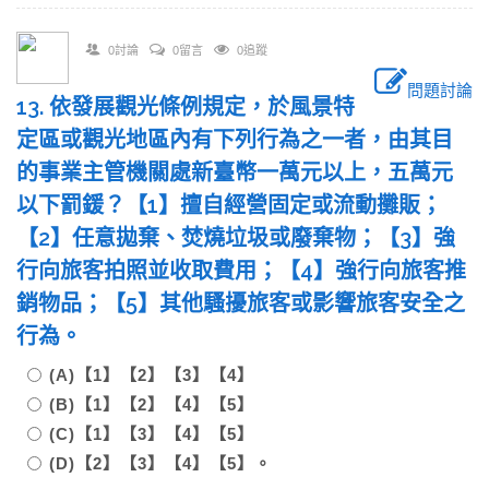
0討論
0留言
0追蹤
問題討論
13. 依發展觀光條例規定，於風景特
定區或觀光地區內有下列行為之一者，由其目
的事業主管機關處新臺幣一萬元以上，五萬元
以下罰鍰？【1】擅自經營固定或流動攤販；
【2】任意拋棄、焚燒垃圾或廢棄物；【3】強
行向旅客拍照並收取費用；【4】強行向旅客推
銷物品；【5】其他騷擾旅客或影響旅客安全之
行為。
(A)【1】【2】【3】【4】
(B)【1】【2】【4】【5】
(C)【1】【3】【4】【5】
(D)【2】【3】【4】【5】。