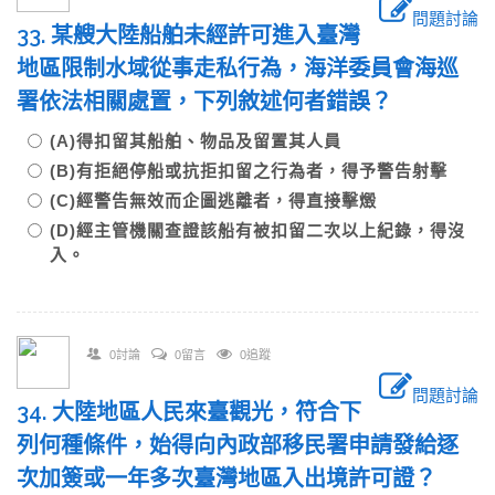
問題討論
33. 某艘大陸船舶未經許可進入臺灣
地區限制水域從事走私行為，海洋委員會海巡
署依法相關處置，下列敘述何者錯誤？
(A)得扣留其船舶、物品及留置其人員
(B)有拒絕停船或抗拒扣留之行為者，得予警告射擊
(C)經警告無效而企圖逃離者，得直接擊燬
(D)經主管機關查證該船有被扣留二次以上紀錄，得沒
入。
0討論
0留言
0追蹤
問題討論
34. 大陸地區人民來臺觀光，符合下
列何種條件，始得向內政部移民署申請發給逐
次加簽或一年多次臺灣地區入出境許可證？