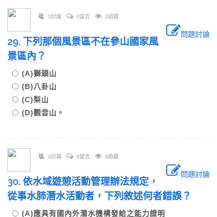
0討論
0留言
0追蹤
問題討論
29. 下列那個風景區不在參山國家風
景區內？
(A)獅頭山
(B)八卦山
(C)梨山
(D)觀音山。
0討論
0留言
0追蹤
問題討論
30. 依水域遊憩活動管理辦法規定，
從事水肺潛水活動者，下列敘述何者錯誤？
(A)應具有國內外潛水機構發給之能力證明