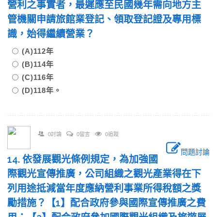
營利之事實者，最遲應至民國幾年需向地方主
管機關申請旅館業登記、領取登記證及專用標
識，始得繼續營業？
(A)112年
(B)114年
(C)116年
(D)118年。
0討論
0留言
0追蹤
問題討論
14. 依發展觀光條例規定，為加強國
際觀光宣傳推廣，公司組織之觀光產業得在下
列用途抵減當年度應納營利事業所得稅額之獎
勵措施？【1】配合政府參與國際宣傳推廣之費