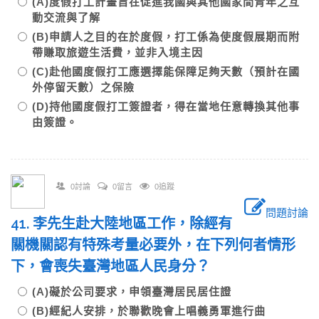
(A)度假打工計畫旨在促進我國與其他國家間青年之互
動交流與了解
(B)申請人之目的在於度假，打工係為使度假展期而附
帶賺取旅遊生活費，並非入境主因
(C)赴他國度假打工應選擇能保障足夠天數（預計在國
外停留天數）之保險
(D)持他國度假打工簽證者，得在當地任意轉換其他事
由簽證。
0討論
0留言
0追蹤
問題討論
41. 李先生赴大陸地區工作，除經有
關機關認有特殊考量必要外，在下列何者情形
下，會喪失臺灣地區人民身分？
(A)礙於公司要求，申領臺灣居民居住證
(B)經紀人安排，於聯歡晚會上唱義勇軍進行曲