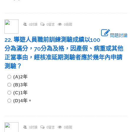
0討論
0留言
0追蹤
問題討論
22. 導遊人員職前訓練測驗成績以100
分為滿分，70分為及格，因產假、病重或其他
正當事由，經核准延期測驗者應於幾年內申請
測驗？
(A)2年
(B)3年
(C)1年
(D)4年。
0討論
0留言
0追蹤