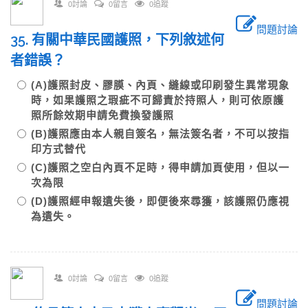
0討論
0留言
0追蹤
問題討論
35. 有關中華民國護照，下列敘述何
者錯誤？
(A)護照封皮、膠膜、內頁、縫線或印刷發生異常現象
時，如果護照之瑕疵不可歸責於持照人，則可依原護
照所餘效期申請免費換發護照
(B)護照應由本人親自簽名，無法簽名者，不可以按指
印方式替代
(C)護照之空白內頁不足時，得申請加頁使用，但以一
次為限
(D)護照經申報遺失後，即便後來尋獲，該護照仍應視
為遺失。
0討論
0留言
0追蹤
問題討論