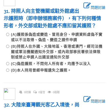
問題討論
31. 持照人向主管機關或駐外館處出
示護照時（即申辦領務案件），有下列何種情
形者，外交部或駐外館處不應扣留其護照？
(A)護照係偽造或變造、冒用身分、申請資料虛偽不實
或以不法取得、偽造、變造之證件申請
(B)持照人在外國、大陸地區、香港或澳門，經司法機
關或軍法機關通知外交部，或內政部移民署依法律限
制或禁止申請人出國並通知外交部
(C)偽造護照，不問何人所有者，均應予以沒入
(D)本人持用曾經申報遺失之護照。
0討論
0留言
0追蹤
問題討論
32. 大陸來臺灣觀光客乙入境後，尚