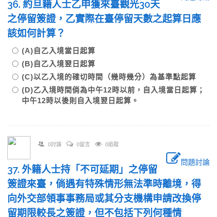
36. 約旦籍人士乙申獲來臺觀光30天
之停留簽證，乙實際在臺停留天數之起算日應
該如何計算？
(A)自乙入境當日起算
(B)自乙入境翌日起算
(C)以乙入境的確切時間（幾時幾分）為基準點起算
(D)乙入境時間倘為中午12時以前，自入境當日起算；
中午12時以後則自入境翌日起算。
0討論
0留言
0追蹤
問題討論
37. 外籍人士持「不可延期」之停留
簽證來臺，倘遇有特殊情形無法準時離境，得
向外交部領事事務局或其分支機構申請改換停
留期限較長之簽證，但不包括下列何種情