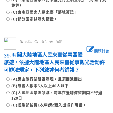
免簽）
(C)東南亞國家人民來臺「落地簽證」
(D)部分國家試辦免簽證。
0討論
0留言
0追蹤
問題討論
39. 有關大陸地區人民來臺從事團體
旅遊，依據大陸地區人民來臺從事觀光活動許
可辦法規定，下列敘述何者錯誤？
(A)應由旅行業組團辦理，且須團進團出
(B)每團人數限5人以上40人以下
(C)大陸地區帶團領隊，每年在臺總停留期間不得逾
120日
(D)搭乘郵輪得1次申請2張入出境許可證。