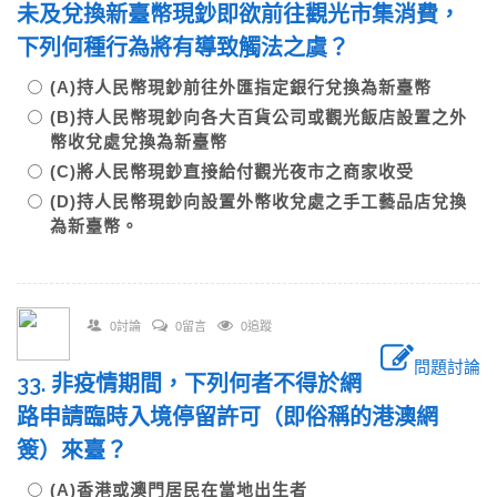
未及兌換新臺幣現鈔即欲前往觀光市集消費，
下列何種行為將有導致觸法之虞？
(A)持人民幣現鈔前往外匯指定銀行兌換為新臺幣
(B)持人民幣現鈔向各大百貨公司或觀光飯店設置之外
幣收兌處兌換為新臺幣
(C)將人民幣現鈔直接給付觀光夜市之商家收受
(D)持人民幣現鈔向設置外幣收兌處之手工藝品店兌換
為新臺幣。
0討論
0留言
0追蹤
問題討論
33. 非疫情期間，下列何者不得於網
路申請臨時入境停留許可（即俗稱的港澳網
簽）來臺？
(A)香港或澳門居民在當地出生者