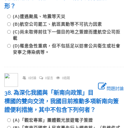
形？
(A)遭遇颱風、地震等天災
(B)航空公司罷工、航班異動等不可抗力因素
(C)尚未取得前往下一個目的地之簽證而遭航空公司拒
載
(D)罹患急性重病，但不包括足以妨害公共衛生或社會
安寧之傳染病等。
0討論
0留言
0追蹤
問題討論
38. 為深化我國與「新南向政策」目
標國的雙向交流，我國目前推動多項新南向簽
證便利措施，其中不包含下列何者？
(A)「觀宏專案」團體觀光旅遊電子簽證
(B)「東南亞國家人民來臺先行上網查核」（有條件式