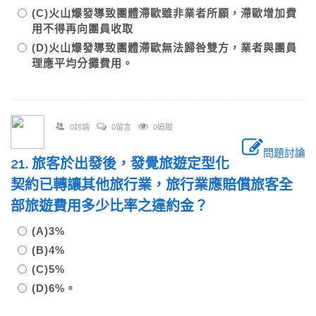
(C)火山爆發導致團體滯歐雖非業者所願，滯歐增加費
用不得再向團員收取
(D)火山爆發導致團體滯歐無法歸咎雙方，業者與團員
理應平均分攤費用。
0討論
0留言
0追蹤
問題討論
21. 旅客於出發後，發覺旅遊定型化
契約已轉讓其他旅行業，旅行業應賠償旅客全
部旅遊費用多少比率之違約金？
(A)3%
(B)4%
(C)5%
(D)6%。