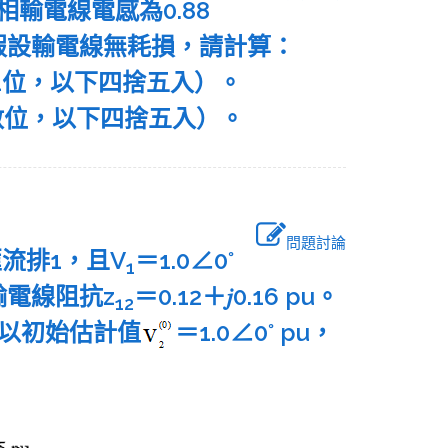
每相輸電線電感為0.88
m，假設輸電線無耗損，請計算：
1位，以下四捨五入）。
整數位，以下四捨五入）。
問題討論
流排1，且V
＝1.0∠0°
1
輸電線阻抗z
＝0.12＋𝑗0.16 pu。
12
），以初始估計值
＝1.0∠0° pu，