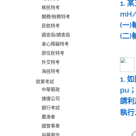
1. 
移民特考
mH
關務/稅務特考
(一
民航特考
(二
國安局/調查局
身心障礙特考
原住民特考
外交特考
海巡特考
1.
就業考試
pu
中華郵政
捷運公司
請利
銀行考試
執行
農漁會
國營事業
中華電信