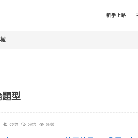
新手上路
機械
論題型
0討論
0留言
0追蹤