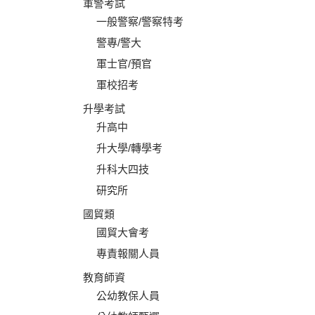
軍警考試
一般警察/警察特考
警專/警大
軍士官/預官
軍校招考
升學考試
升高中
升大學/轉學考
升科大四技
研究所
國貿類
國貿大會考
專責報關人員
教育師資
公幼教保人員