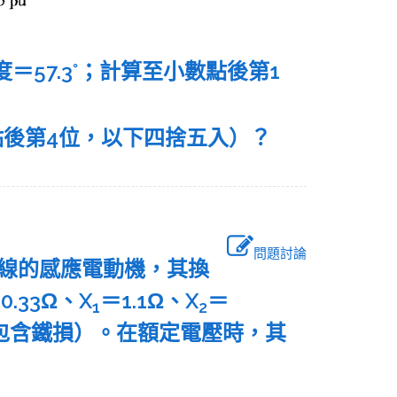
度＝57.3°；計算至小數點後第1
點後第4位，以下四捨五入）？
問題討論
、Y接線的感應電動機，其換
0.33Ω、X
＝1.1Ω、X
＝
1
2
（包含鐵損）。在額定電壓時，其