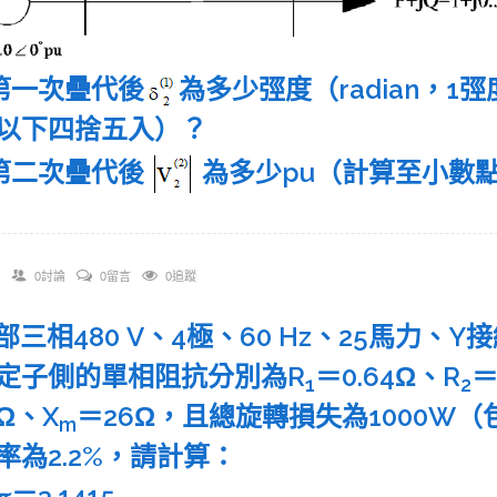
)第一次疊代後
為多少弳度（radian，1弳
以下四捨五入）？
)第二次疊代後
為多少pu（計算至小數
0討論
0留言
0追蹤
 一部三相480 V、4極、60 Hz、25馬力
定子側的單相阻抗分別為R
＝0.64Ω、R
＝
1
2
6Ω、X
＝26Ω，且總旋轉損失為1000W
m
率為2.2%，請計算：
＝3.1415