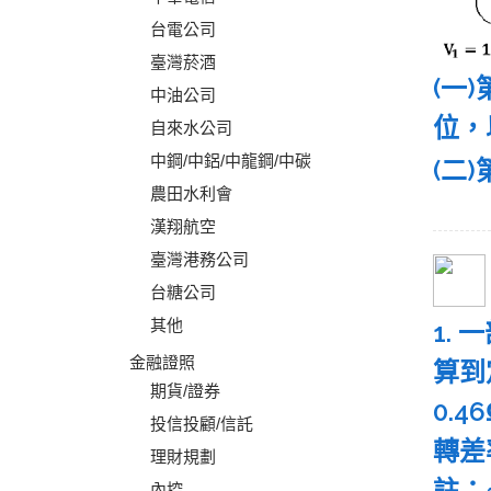
台電公司
臺灣菸酒
(一
中油公司
位，
自來水公司
中鋼/中鋁/中龍鋼/中碳
(二
農田水利會
漢翔航空
臺灣港務公司
台糖公司
其他
1.
金融證照
算到
期貨/證券
0.4
投信投顧/信託
轉差
理財規劃
註：
內控