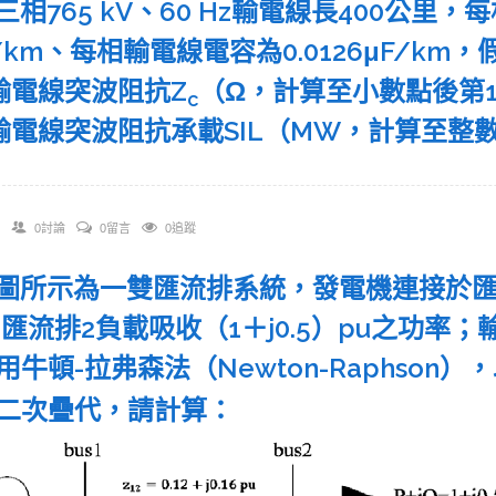
某三相765 kV、60 Hz輸電線長400公里，
/km、每相輸電線電容為0.0126μF/k
)輸電線突波阻抗Z
（Ω，計算至小數點後第
c
)輸電線突波阻抗承載SIL（MW，計算至
0討論
0留言
0追蹤
 如圖所示為一雙匯流排系統，發電機連接於匯
；匯流排2負載吸收（1＋j0.5）pu之功率；
用牛頓-拉弗森法（Newton-Raphson
二次疊代，請計算：