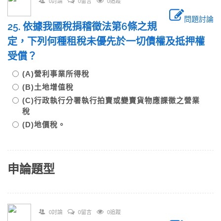
0討論
0留言
0追蹤
問題討論
25. 依據我國稅捐稽徵法第6條之規
定，下列何種租稅未優先於一切債權及抵押權
受償？
(A)營利事業所得稅
(B)土地增值稅
(C)行政執行分署執行拍賣或變賣貨物應課徵之營業
稅
(D)地價稅。
申論題型
0討論
0留言
0追蹤