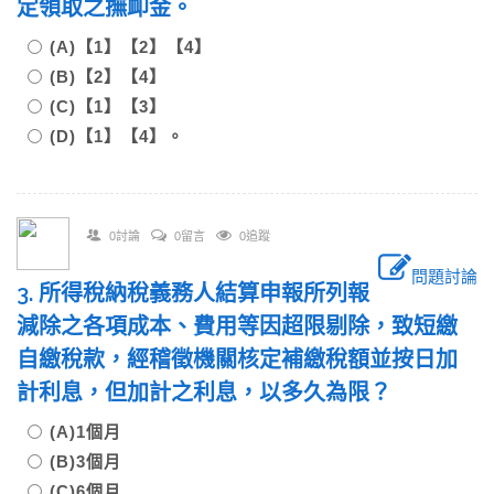
定領取之撫卹金。
(A)【1】【2】【4】
(B)【2】【4】
(C)【1】【3】
(D)【1】【4】。
0討論
0留言
0追蹤
問題討論
3. 所得稅納稅義務人結算申報所列報
減除之各項成本、費用等因超限剔除，致短繳
自繳稅款，經稽徵機關核定補繳稅額並按日加
計利息，但加計之利息，以多久為限？
(A)1個月
(B)3個月
(C)6個月