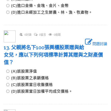
(C)進口金條、金塊、金片、金幣
(D)進口未經加工之生鮮農、林、漁、牧產物。
0討論
0留言
0追蹤
問題討論
13. 父親將名下100張興櫃股票贈與給
女兒，應以下列何項標準計算其贈與之財產價
值？
(A)該股票淨值
(B)該股票之承銷價格
(C)該股票當日收盤價格
(D)該股票當日加權平均成交價格。