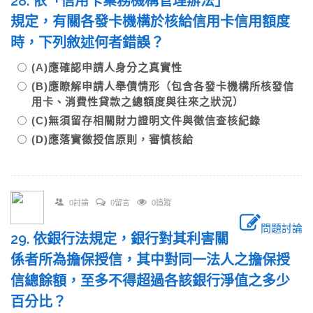
28. 依「信用卡業務機構管理辦法」
規定，有關各發卡機構於核給信用卡信用額度
時，下列敘述何者錯誤？
(A)應確認申請人身分之真實性
(B)應瞭解申請人舉債情形（包含各發卡機構所核發信
用卡、消費性貸款之總額度與往來之狀況）
(C)無須留存相關財力證明文件與徵信查核紀錄
(D)應落實徵授信原則，審慎核給
0討論
0留言
0追蹤
問題討論
29. 依銀行法規定，銀行對其利害關
係者所為擔保授信，其中對同一法人之擔保授
信總餘額，至多不得超過各該銀行淨值之多少
百分比？