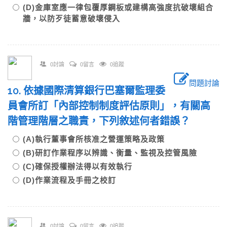
(D)金庫室應一律包覆厚鋼板或建構高強度抗破壞組合
牆，以防歹徒蓄意破壞侵入
0討論
0留言
0追蹤
問題討論
10. 依據國際清算銀行巴塞爾監理委
員會所訂「內部控制制度評估原則」，有關高
階管理階層之職責，下列敘述何者錯誤？
(A)執行董事會所核准之營運策略及政策
(B)研訂作業程序以辨識、衡量、監視及控管風險
(C)確保授權辦法得以有效執行
(D)作業流程及手冊之校訂
0討論
0留言
0追蹤