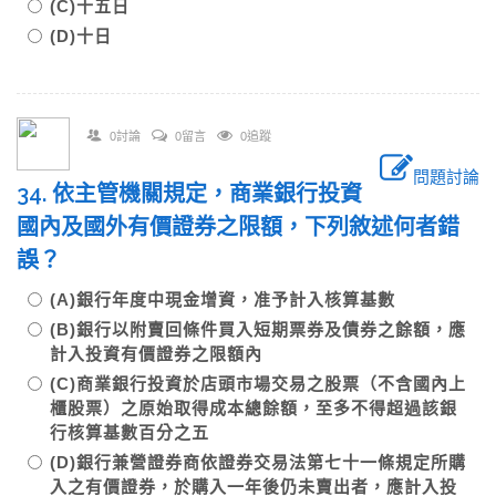
(C)十五日
(D)十日
0討論
0留言
0追蹤
問題討論
34. 依主管機關規定，商業銀行投資
國內及國外有價證券之限額，下列敘述何者錯
誤？
(A)銀行年度中現金增資，准予計入核算基數
(B)銀行以附賣回條件買入短期票券及債券之餘額，應
計入投資有價證券之限額內
(C)商業銀行投資於店頭市場交易之股票（不含國內上
櫃股票）之原始取得成本總餘額，至多不得超過該銀
行核算基數百分之五
(D)銀行兼營證券商依證券交易法第七十一條規定所購
入之有價證券，於購入一年後仍未賣出者，應計入投