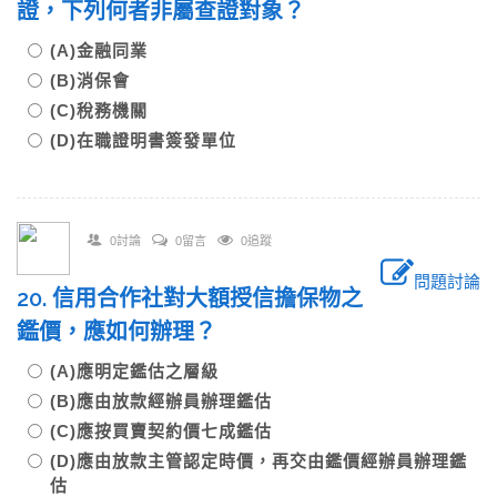
證，下列何者非屬查證對象？
(A)金融同業
(B)消保會
(C)稅務機關
(D)在職證明書簽發單位
0討論
0留言
0追蹤
問題討論
20. 信用合作社對大額授信擔保物之
鑑價，應如何辦理？
(A)應明定鑑估之層級
(B)應由放款經辦員辦理鑑估
(C)應按買賣契約價七成鑑估
(D)應由放款主管認定時價，再交由鑑價經辦員辦理鑑
估