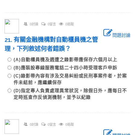
0討論
0留言
0追蹤
問題討論
21. 有關金融機構對自動櫃員機之管
理，下列敘述何者錯誤？
(A)自動櫃員機及週遭之錄影帶應保存六個月以上
(B)應裝設專線服務電話二十四小時受理客戶申訴
(C)錄影帶內容有涉及交易糾紛或民刑事案件者，於案
件未結前，應繼續保存
(D)指定專人負責處理異常狀況，除假日外，應每日不
定時巡查作反偵測機制，並予以紀錄
0討論
0留言
0追蹤