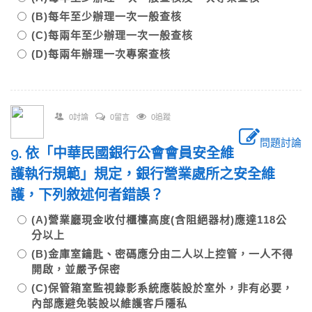
(B)每年至少辦理一次一般查核
(C)每兩年至少辦理一次一般查核
(D)每兩年辦理一次專案查核
0討論
0留言
0追蹤
問題討論
9. 依「中華民國銀行公會會員安全維
護執行規範」規定，銀行營業處所之安全維
護，下列敘述何者錯誤？
(A)營業廳現金收付櫃檯高度(含阻絕器材)應達118公
分以上
(B)金庫室鑰匙、密碼應分由二人以上控管，一人不得
開啟，並嚴予保密
(C)保管箱室監視錄影系統應裝設於室外，非有必要，
內部應避免裝設以維護客戶隱私