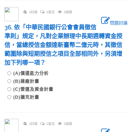
0討論
0留言
0追蹤
問題討論
36. 依「中華民國銀行公會會員徵信
準則」規定，凡對企業辦理中長期週轉資金授
信，當總授信金額達新臺幣二億元時，其徵信
範圍除與短期授信之項目全部相同外，另須增
加下列哪一項？
(A)償還能力分析
(B)建廠計畫
(C)營運及資金計畫
(D)擴充計畫
0討論
0留言
0追蹤