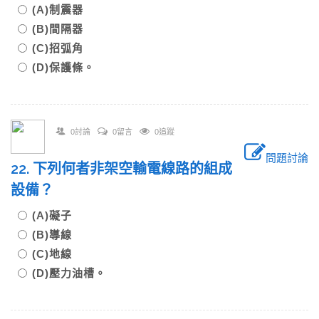
(A)制震器
(B)間隔器
(C)招弧角
(D)保護條。
0討論
0留言
0追蹤
問題討論
22. 下列何者非架空輸電線路的組成
設備？
(A)礙子
(B)導線
(C)地線
(D)壓力油槽。