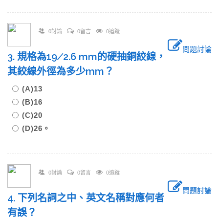
0討論
0留言
0追蹤
問題討論
3. 規格為19∕2.6 mm的硬抽銅絞線，
其絞線外徑為多少mm？
(A)13
(B)16
(C)20
(D)26。
0討論
0留言
0追蹤
問題討論
4. 下列名詞之中、英文名稱對應何者
有誤？