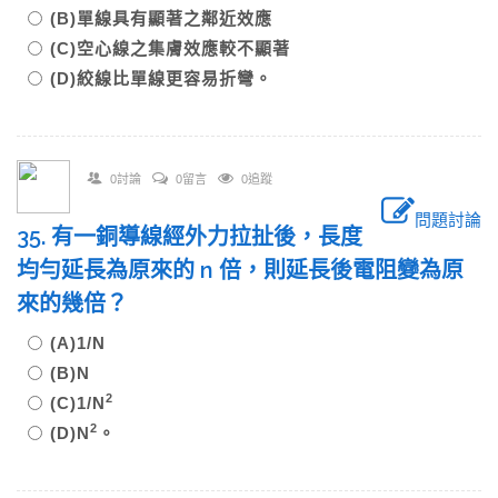
(B)單線具有顯著之鄰近效應
(C)空心線之集膚效應較不顯著
(D)絞線比單線更容易折彎。
0討論
0留言
0追蹤
問題討論
35. 有一銅導線經外力拉扯後，長度
均勻延長為原來的 n 倍，則延長後電阻變為原
來的幾倍？
(A)1/N
(B)N
2
(C)1/N
2
(D)N
。