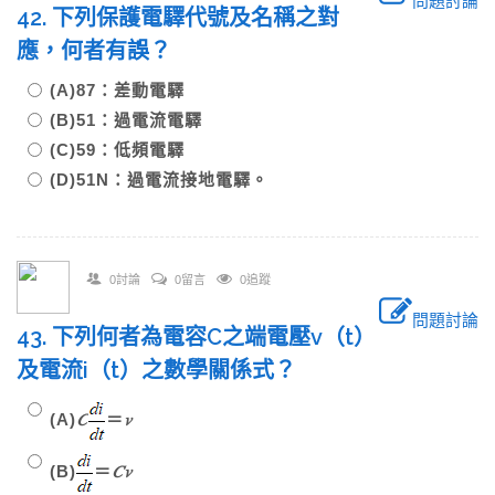
問題討論
42. 下列保護電驛代號及名稱之對
應，何者有誤？
(A)87：差動電驛
(B)51：過電流電驛
(C)59：低頻電驛
(D)51N：過電流接地電驛。
0討論
0留言
0追蹤
問題討論
43. 下列何者為電容C之端電壓v（t）
及電流i（t）之數學關係式？
(A)
𝐶
＝
𝑣
(B)
＝
𝐶
𝑣