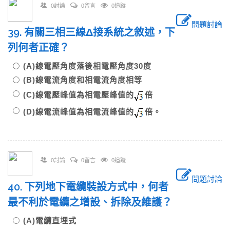
0討論
0留言
0追蹤
問題討論
39. 有關三相三線Δ接系統之敘述，下
列何者正確？
(A)線電壓角度落後相電壓角度30度
(B)線電流角度和相電流角度相等
(C)線電壓峰值為相電壓峰值的
倍
(D)線電流峰值為相電流峰值的
倍。
0討論
0留言
0追蹤
問題討論
40. 下列地下電纜裝設方式中，何者
最不利於電纜之增設、拆除及維護？
(A)電纜直埋式