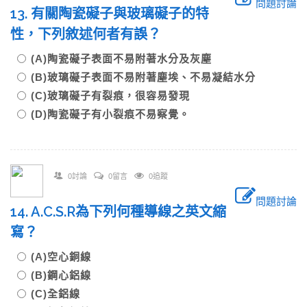
問題討論
13. 有關陶瓷礙子與玻璃礙子的特
性，下列敘述何者有誤？
(A)陶瓷礙子表面不易附著水分及灰塵
(B)玻璃礙子表面不易附著塵埃、不易凝結水分
(C)玻璃礙子有裂痕，很容易發現
(D)陶瓷礙子有小裂痕不易察覺。
0討論
0留言
0追蹤
問題討論
14. A.C.S.R為下列何種導線之英文縮
寫？
(A)空心銅線
(B)鋼心鋁線
(C)全鋁線