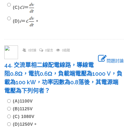
(C)
𝐶
𝑖
＝
(D)
𝑖
＝
𝐶
。
0討論
0留言
0追蹤
問題討論
44. 交流單相二線配電線路，導線電
阻0.8Ω，電抗0.6Ω，負載端電壓為1000 V，負
載為100 kW，功率因數為0.8落後，其電源端
電壓為下列何者？
(A)1100V
(B)1125V
(C) 1080V
(D)1250V。