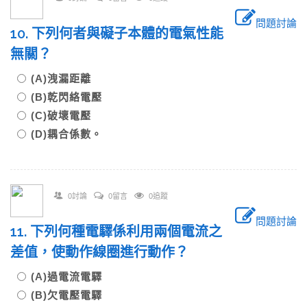
問題討論
10. 下列何者與礙子本體的電氣性能
無關？
(A)洩漏距離
(B)乾閃絡電壓
(C)破壞電壓
(D)耦合係數。
0討論
0留言
0追蹤
問題討論
11. 下列何種電驛係利用兩個電流之
差值，使動作線圈進行動作？
(A)過電流電驛
(B)欠電壓電驛