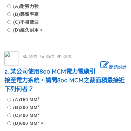
(A)耐張力強
(B)導電率高
(C)不易彎曲
(D)經久耐用。
0討論
0留言
0追蹤
問題討論
2. 某公司使用800 MCM電力電纜引
接至電力系統，請問800 MCM之截面積最接近
下列何者？
2
(A)150 MM
2
(B)200 MM
2
(C)400 MM
2
(D)600 MM
。