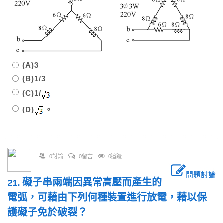
(A)3
(B)1/3
(C)1/
(D)
。
0討論
0留言
0追蹤
問題討論
21. 礙子串兩端因異常高壓而產生的
電弧，可藉由下列何種裝置進行放電，藉以保
護礙子免於破裂？