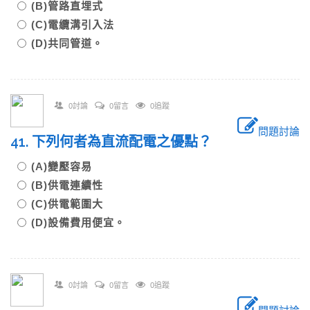
(B)管路直埋式
(C)電纜溝引入法
(D)共同管道。
0討論
0留言
0追蹤
問題討論
41. 下列何者為直流配電之優點？
(A)變壓容易
(B)供電連續性
(C)供電範圍大
(D)設備費用便宜。
0討論
0留言
0追蹤