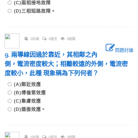
(C)兩相接地故障
(D)三相短路故障。
0討論
0留言
0追蹤
問題討論
9. 兩導線因過於靠近，其相鄰之內
側，電流密度較大；相離較遠的外側，電流密
度較小，此種 現象稱為下列何者？
(A)鄰近效應
(B)傅倫第效應
(C)集膚效應
(D)諧振效應。
0討論
0留言
0追蹤