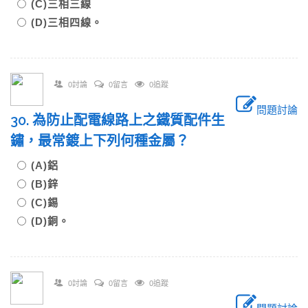
(C)三相三線
(D)三相四線。
0討論
0留言
0追蹤
問題討論
30. 為防止配電線路上之鐵質配件生
鏽，最常鍍上下列何種金屬？
(A)鋁
(B)鋅
(C)錫
(D)銅。
0討論
0留言
0追蹤