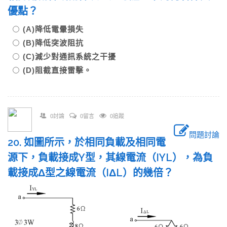
優點？
(A)降低電暈損失
(B)降低突波阻抗
(C)減少對通訊系統之干擾
(D)阻截直接雷擊。
0討論
0留言
0追蹤
問題討論
20. 如圖所示，於相同負載及相同電
源下，負載接成Y型，其線電流（IYL），為負
載接成Δ型之線電流（IΔL）的幾倍？