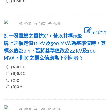
(D)50。
0討論
0留言
0追蹤
問題討論
6. 一發電機之電抗X”，若以其標示銘
牌上之額定值11 kV及500 MVA為基準值時，其
標么值為0.4。若將基準值改為22 kV及100
MVA，則X”之標么值應為下列何者？
(A)0.01
(B)0.02
(C)2
(D)3。
0討論
0留言
0追蹤