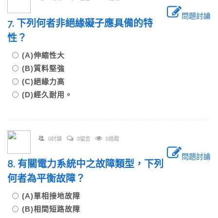
問題討論
7. 下列何者非絕緣礙子應具備的特
性？
(A)伸縮性大
(B)質料堅強
(C)絕緣力高
(D)經久耐用。
0討論
0留言
0追蹤
問題討論
8. 有關電力系統中之故障類型，下列
何者為平衡故障？
(A)單相接地故障
(B)相間短路故障