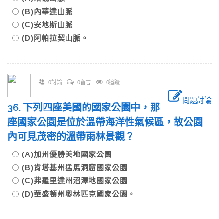
(B)內華達山脈
(C)安地斯山脈
(D)阿帕拉契山脈。
0討論
0留言
0追蹤
問題討論
36. 下列四座美國的國家公園中，那
座國家公園是位於溫帶海洋性氣候區，故公園
內可見茂密的溫帶雨林景觀？
(A)加州優勝美地國家公園
(B)肯塔基州猛馬洞窟國家公園
(C)弗羅里達州沼澤地國家公園
(D)華盛頓州奧林匹克國家公園。