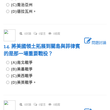
(C)喬治亞州
(D)德拉瓦州。
0討論
0留言
0追蹤
問題討論
14. 將美國領土拓展到關島與菲律賓
的是那一場重要戰役？
(A)南北戰爭
(B)美墨戰爭
(C)美西戰爭
(D)美英戰爭。
0討論
0留言
0追蹤