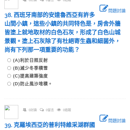
問題討論
38. 西班牙南部的安達魯西亞有許多
山間小鎮，這些小鎮的共同特色是，房舍外牆
皆塗上就地取材的白色石灰，形成了白色山城
景觀。塗上石灰除了有杜絕寄生蟲和細菌外，
尚有下列那一項重要的功能？
(A)利於日照反射
(B)減少冬季積雪
(C)提高建築強度
(D)防止風沙堆積。
0討論
0留言
0追蹤
問題討論
39. 克羅埃西亞的普利特維采湖群國