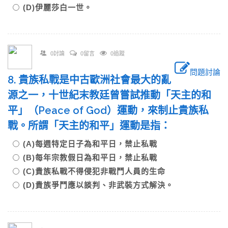
(D)伊麗莎白一世。
0討論
0留言
0追蹤
問題討論
8. 貴族私戰是中古歐洲社會最大的亂
源之一，十世紀末教廷曾嘗試推動「天主的和
平」（Peace of God）運動，來制止貴族私
戰。所謂「天主的和平」運動是指：
(A)每週特定日子為和平日，禁止私戰
(B)每年宗教假日為和平日，禁止私戰
(C)貴族私戰不得侵犯非戰鬥人員的生命
(D)貴族爭鬥應以談判、非武裝方式解決。