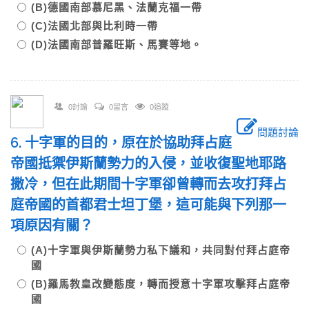
(B)德國南部慕尼黑、法蘭克福一帶
(C)法國北部與比利時一帶
(D)法國南部普羅旺斯、馬賽等地。
0討論
0留言
0追蹤
問題討論
6. 十字軍的目的，原在於協助拜占庭
帝國抵禦伊斯蘭勢力的入侵，並收復聖地耶路
撒冷，但在此期間十字軍卻曾轉而去攻打拜占
庭帝國的首都君士坦丁堡，這可能與下列那一
項原因有關？
(A)十字軍與伊斯蘭勢力私下議和，共同對付拜占庭帝
國
(B)羅馬教皇改變態度，轉而授意十字軍攻擊拜占庭帝
國