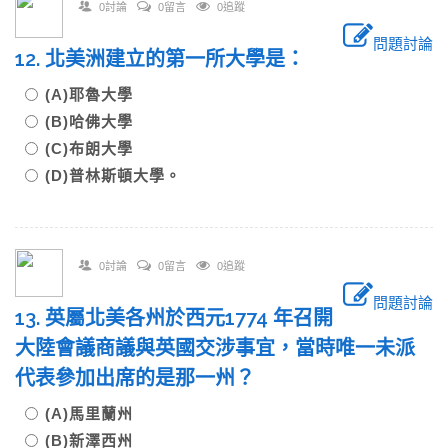
0討論
0留言
0追蹤
問題討論
12. 北美洲建立的第一所大學是：
(A)耶魯大學
(B)哈佛大學
(C)布朗大學
(D)普林斯頓大學。
0討論
0留言
0追蹤
問題討論
13. 英屬北美各州於西元1774 年召開
大陸會議商議與英國交涉事宜，當時唯一未派
代表參加出席的是那一州？
(A)馬里蘭州
(B)新澤西州