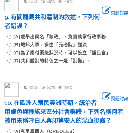
0討論
0留言
0追蹤
問題討論
9. 有關羅馬共和體制的敘述，下列何
者錯誤？
(A)選舉出兩名「執政」，負責執掌行政事務
(B)城邦大事，多由「元老院」議決
(C)為了應付緊急狀況時，可以設立「護民官」
(D)共和體制的特色之一是「制衡」。
0討論
0留言
0追蹤
問題討論
10. 在歐洲人殖民美洲時期，統治者
用膚色與種族來區分社會群體，下列名稱何者
被用來稱呼白人與印第安人的混血後裔？
(A)克里奧爾人（CREOLES）