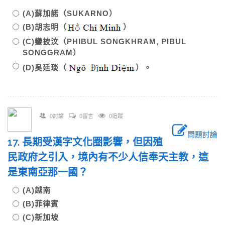
(A)蘇加諾（SUKARNO）
(B)胡志明（
）
(C)鑾披汶（PHIBUL SONGKHRAM, PIBUL
SONGGRAM）
(D)吳廷琰（
）。
0討論
0留言
0追蹤
問題討論
17. 長期受漢字文化圈影響，但因殖
民政府之引入，境內有不少人信奉天主教，這
是東南亞那一國？
(A)越南
(B)菲律賓
(C)新加坡