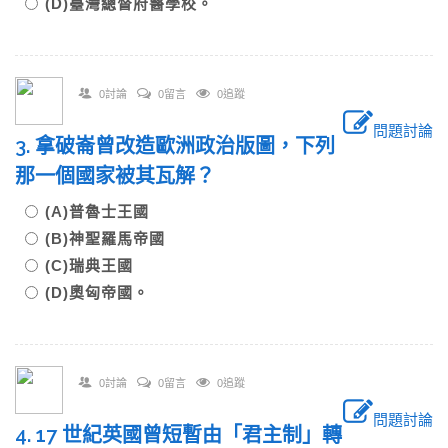
(D)臺灣總督府醫學校。
0討論
0留言
0追蹤
問題討論
3. 拿破崙曾改造歐洲政治版圖，下列
那一個國家被其瓦解？
(A)普魯士王國
(B)神聖羅馬帝國
(C)瑞典王國
(D)奧匈帝國。
0討論
0留言
0追蹤
問題討論
4. 17 世紀英國曾短暫由「君主制」轉