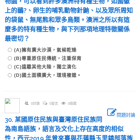
物園，可以看到許多澳洲特有種生物，如國徽
上的鴯?、卵生的哺乳動物針鼬、以及眾所周知
的袋鼠、無尾熊和眾多鳥類。澳洲之所以有這
麼多的特有種生物，與下列那項地理特徵關係
最密切？
(A)擁有廣大沙漠，氣候乾燥
(B)尊重原住民傳統，注重保育
(C)遠離其他大陸，獨立演化
(D)國土面積廣大，環境複雜。
0討論
0留言
0追蹤
問題討論
30. 某國原住民族與臺灣原住民族同
為南島語族，語言及文化上存在高度的相似
性，西元2019 年曾來臺與花蓮縣玉里鎮部落族