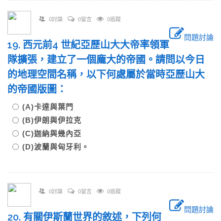
0討論
0留言
0追蹤
問題討論
19. 西元前4 世紀亞歷山大大帝率領軍
隊擴張，建立了一個龐大的帝國。請問以今日
的地理空間名稱，以下何處屬於當時亞歷山大
的帝國版圖：
(A)卡達與葉門
(B)伊朗與伊拉克
(C)迦納與幾內亞
(D)波蘭與匈牙利。
0討論
0留言
0追蹤
問題討論
20. 有關伊斯蘭世界的敘述，下列何