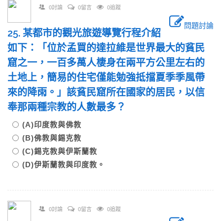
0討論
0留言
0追蹤
問題討論
25. 某都市的觀光旅遊導覽行程介紹
如下：「位於孟買的達拉維是世界最大的貧民
窟之一，一百多萬人棲身在兩平方公里左右的
土地上，簡易的住宅僅能勉強抵擋夏季季風帶
來的降雨。」該貧民窟所在國家的居民，以信
奉那兩種宗教的人數最多？
(A)印度教與佛教
(B)佛教與錫克教
(C)錫克教與伊斯蘭教
(D)伊斯蘭教與印度教。
0討論
0留言
0追蹤