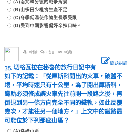
(A)南北韓分裂的戰爭背景
(B)山多田少糧食生產不足
(C)冬季低溫使作物生長季受限
(D)受到中國影響偏好辛辣口味。
0討論
0留言
0追蹤
問題討論
35. 切格瓦拉在秘魯的旅行日記中有
如下的記載：「從庫斯科開出的火車，破舊不
堪，平均時速只有十公里，為了開出庫斯科，
鐵軌必須修成讓火車先往前開一段路之後，再
倒退到另一條方向完全不同的鐵軌，如此反覆
幾次，才能往另一個地方。」上文中的鐵路最
可能位於下列那座山區？
(A)洛磯山脈