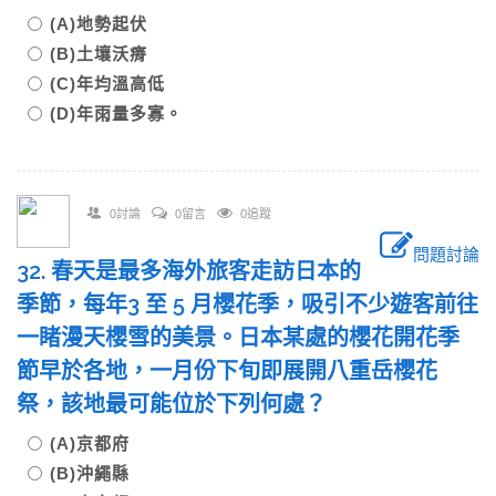
(A)地勢起伏
(B)土壤沃瘠
(C)年均溫高低
(D)年雨量多寡。
0討論
0留言
0追蹤
問題討論
32. 春天是最多海外旅客走訪日本的
季節，每年3 至 5 月櫻花季，吸引不少遊客前往
一睹漫天櫻雪的美景。日本某處的櫻花開花季
節早於各地，一月份下旬即展開八重岳櫻花
祭，該地最可能位於下列何處？
(A)京都府
(B)沖繩縣