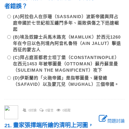
者錯誤？
(A)阿拉伯人在莎珊（SASSANID）波斯帝國與拜占
庭帝國於七世紀相互纏鬥多年、兩敗俱傷之下迅速崛
起
(B)埃及奴隸士兵馬木路克（MAMLUK）於西元1260
年在今日以色列境內阿音札魯特（AIN JALUT）擊退
西征的蒙古人
(C)拜占庭首都君士坦丁堡（CONSTANTINOPLE）
在西元1453 年被鄂圖曼（OTTOMAN）蘇丹蘇里曼
（SULEIMAN THE MAGNIFICENT）攻下
(D)伊斯蘭的「火砲帝國」是指鄂圖曼、薩發維
（SAFAVID）以及蒙兀兒（MUGHAL）三個帝國。
0討論
0留言
0追蹤
問題討論
21. 畫家張擇端所繪的清明上河圖，