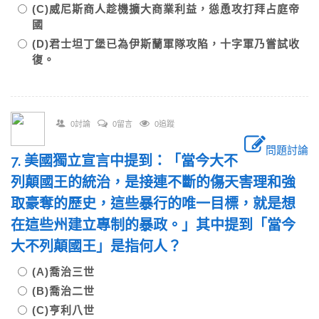
(C)威尼斯商人趁機擴大商業利益，慫恿攻打拜占庭帝
國
(D)君士坦丁堡已為伊斯蘭軍隊攻陷，十字軍乃嘗試收
復。
0討論
0留言
0追蹤
問題討論
7. 美國獨立宣言中提到：「當今大不
列顛國王的統治，是接連不斷的傷天害理和強
取豪奪的歷史，這些暴行的唯一目標，就是想
在這些州建立專制的暴政。」其中提到「當今
大不列顛國王」是指何人？
(A)喬治三世
(B)喬治二世
(C)亨利八世