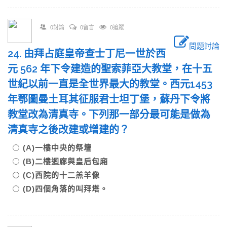
0討論
0留言
0追蹤
問題討論
24. 由拜占庭皇帝查士丁尼一世於西
元 562 年下令建造的聖索菲亞大教堂，在十五
世紀以前一直是全世界最大的教堂。西元1453
年鄂圖曼土耳其征服君士坦丁堡，蘇丹下令將
教堂改為清真寺。下列那一部分最可能是做為
清真寺之後改建或增建的？
(A)一樓中央的祭壇
(B)二樓迴廊與皇后包廂
(C)西院的十二羔羊像
(D)四個角落的叫拜塔。