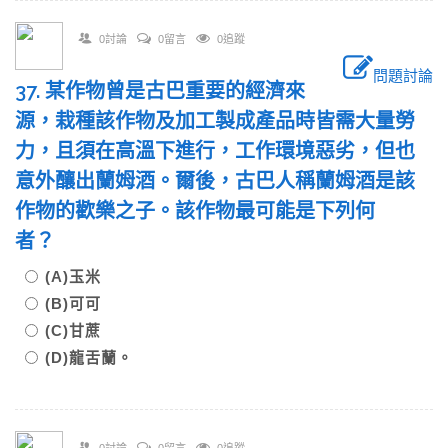
0討論
0留言
0追蹤
問題討論
37. 某作物曾是古巴重要的經濟來
源，栽種該作物及加工製成產品時皆需大量勞
力，且須在高溫下進行，工作環境惡劣，但也
意外釀出蘭姆酒。爾後，古巴人稱蘭姆酒是該
作物的歡樂之子。該作物最可能是下列何
者？
(A)玉米
(B)可可
(C)甘蔗
(D)龍舌蘭。
0討論
0留言
0追蹤