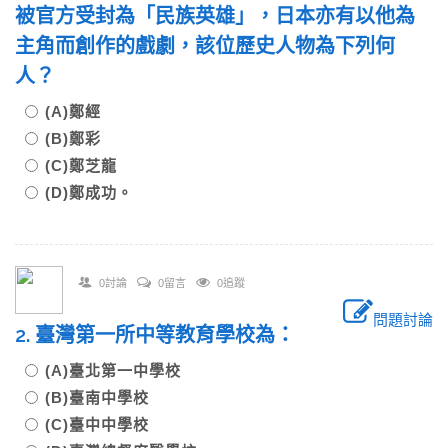
被官方受封為「民族英雄」，日本亦有以他為
主角而創作的戲劇，該位歷史人物為下列何
人？
(A)鄭經
(B)鄭彩
(C)鄭芝龍
(D)鄭成功。
0討論
0留言
0追蹤
問題討論
2. 臺灣第一所中等教育學校為：
(A)臺北第一中學校
(B)臺南中學校
(C)臺中中學校