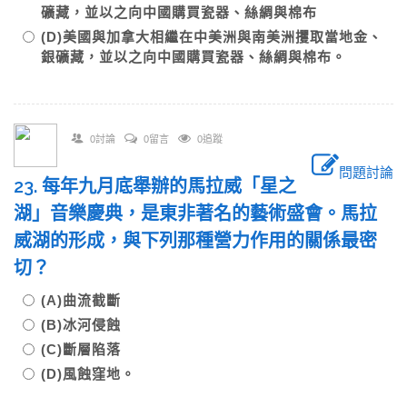
礦藏，並以之向中國購買瓷器、絲綢與棉布
(D)美國與加拿大相繼在中美洲與南美洲攫取當地金、
銀礦藏，並以之向中國購買瓷器、絲綢與棉布。
0討論
0留言
0追蹤
問題討論
23. 每年九月底舉辦的馬拉威「星之
湖」音樂慶典，是東非著名的藝術盛會。馬拉
威湖的形成，與下列那種營力作用的關係最密
切？
(A)曲流截斷
(B)冰河侵蝕
(C)斷層陷落
(D)風蝕窪地。