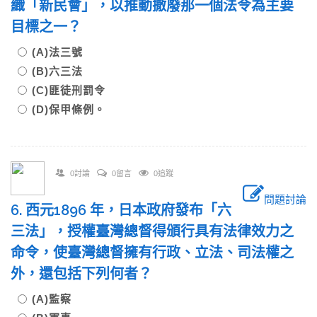
織「新民會」，以推動撤廢那一個法令為主要
目標之一？
(A)法三號
(B)六三法
(C)匪徒刑罰令
(D)保甲條例。
0討論
0留言
0追蹤
問題討論
6. 西元1896 年，日本政府發布「六
三法」，授權臺灣總督得頒行具有法律效力之
命令，使臺灣總督擁有行政、立法、司法權之
外，還包括下列何者？
(A)監察