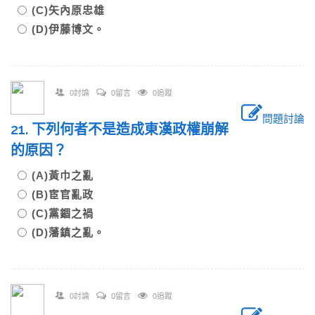
(C)矢內原忠雄
(D)伊藤博文。
0討論
0留言
0追蹤
問題討論
21. 下列何者不是造成東漢政權崩解
的原因？
(A)黃巾之亂
(B)宦官亂政
(C)黨錮之禍
(D)藩鎮之亂。
0討論
0留言
0追蹤