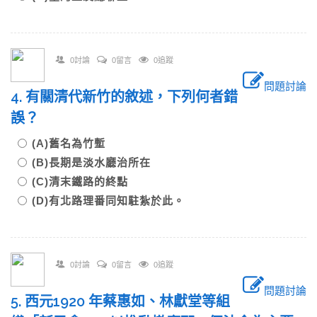
0討論
0留言
0追蹤
問題討論
4. 有關清代新竹的敘述，下列何者錯
誤？
(A)舊名為竹塹
(B)長期是淡水廳治所在
(C)清末鐵路的終點
(D)有北路理番同知駐紮於此。
0討論
0留言
0追蹤
問題討論
5. 西元1920 年蔡惠如、林獻堂等組