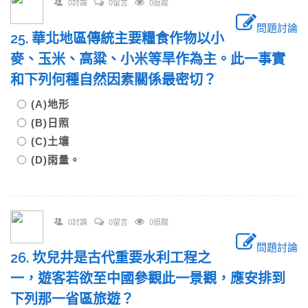
0討論
0留言
0追蹤
問題討論
25. 華北地區傳統主要糧食作物以小
麥、玉米、高粱、小米等旱作為主。此一事實
和下列何種自然因素關係最密切？
(A)地形
(B)日照
(C)土壤
(D)雨量。
0討論
0留言
0追蹤
問題討論
26. 坎兒井是古代重要水利工程之
一，遊客若欲至中國參觀此一景觀，應安排到
下列那一省區旅遊？