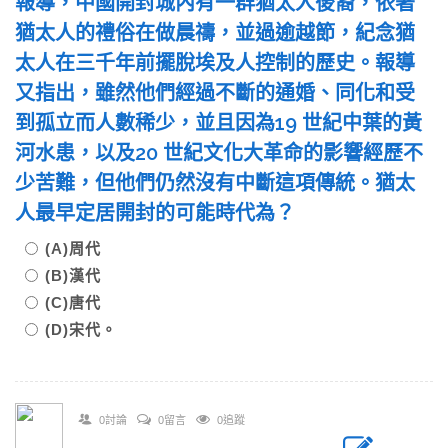
報導，中國開封城內有一群猶太人後裔，依著
猶太人的禮俗在做晨禱，並過逾越節，紀念猶
太人在三千年前擺脫埃及人控制的歷史。報導
又指出，雖然他們經過不斷的通婚、同化和受
到孤立而人數稀少，並且因為19 世紀中葉的黃
河水患，以及20 世紀文化大革命的影響經歷不
少苦難，但他們仍然沒有中斷這項傳統。猶太
人最早定居開封的可能時代為？
(A)周代
(B)漢代
(C)唐代
(D)宋代。
0討論
0留言
0追蹤