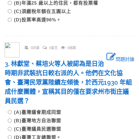
(B)年滿25 歲以上的住民，都有投票權
(C)須繳稅年額在五圓以上
(D)投票率高達96%。
0討論
0留言
0追蹤
問題討論
3. 林獻堂、蔡培火等人被認為是日治
時期非武裝抗日較右派的人。他們在文化協
會、臺灣民眾黨陸續左傾後，於西元1930 年組
成什麼團體，宣稱其目的僅在要求州市街庄議
員民選？
(A)臺灣議會期成同盟
(B)臺灣地方自治聯盟
(C)臺灣議員民選聯盟
(D)臺灣工友總聯盟。