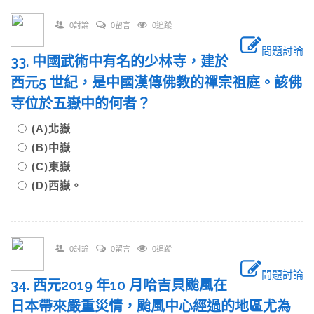
0討論
0留言
0追蹤
問題討論
33. 中國武術中有名的少林寺，建於
西元5 世紀，是中國漢傳佛教的禪宗祖庭。該佛
寺位於五嶽中的何者？
(A)北嶽
(B)中嶽
(C)東嶽
(D)西嶽。
0討論
0留言
0追蹤
問題討論
34. 西元2019 年10 月哈吉貝颱風在
日本帶來嚴重災情，颱風中心經過的地區尤為