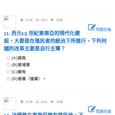
0討論
0留言
0追蹤
問題討論
11. 西元19 世紀東南亞的現代化建
設，大都是在殖民者的統治下所進行，下列何
國的改革主要是自行主導？
(A)越南
(B)柬埔寨
(C)緬甸
(D)泰國（暹羅）。
0討論
0留言
0追蹤
問題討論