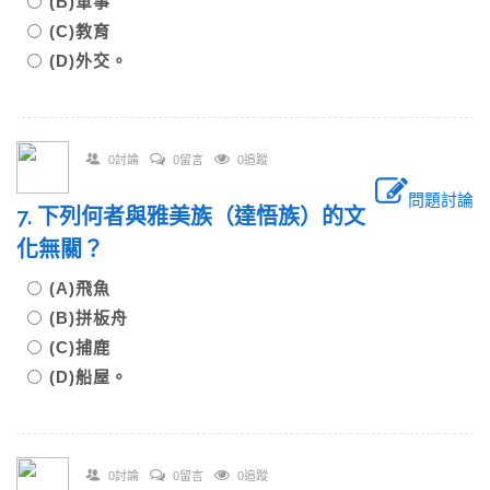
(B)軍事
(C)教育
(D)外交。
0討論
0留言
0追蹤
問題討論
7. 下列何者與雅美族（達悟族）的文
化無關？
(A)飛魚
(B)拼板舟
(C)捕鹿
(D)船屋。
0討論
0留言
0追蹤