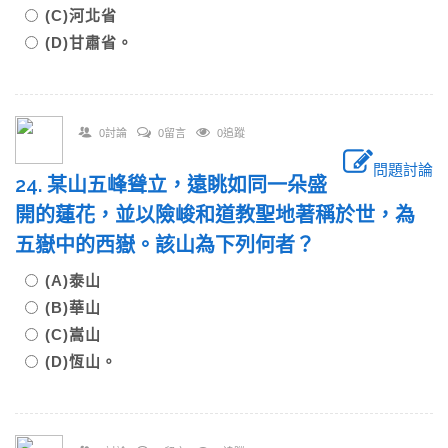
(C)河北省
(D)甘肅省。
0討論
0留言
0追蹤
問題討論
24. 某山五峰聳立，遠眺如同一朵盛
開的蓮花，並以險峻和道教聖地著稱於世，為
五嶽中的西嶽。該山為下列何者？
(A)泰山
(B)華山
(C)嵩山
(D)恆山。