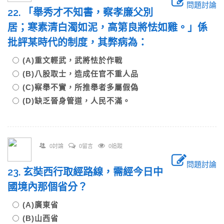
問題討論
22. 「舉秀才不知書，察孝廉父別
居；寒素清白濁如泥，高第良將怯如雞。」係
批評某時代的制度，其弊病為：
(A)重文輕武，武將怯於作戰
(B)八股取士，造成任官不重人品
(C)察舉不實，所推舉者多屬假偽
(D)缺乏晉身管道，人民不滿。
0討論
0留言
0追蹤
問題討論
23. 玄奘西行取經路線，需經今日中
國境內那個省分？
(A)廣東省
(B)山西省