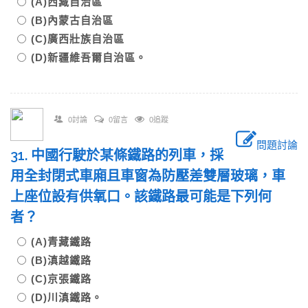
(A)西藏自治區
(B)內蒙古自治區
(C)廣西壯族自治區
(D)新疆維吾爾自治區。
0討論
0留言
0追蹤
問題討論
31. 中國行駛於某條鐵路的列車，採
用全封閉式車廂且車窗為防壓差雙層玻璃，車
上座位設有供氧口。該鐵路最可能是下列何
者？
(A)青藏鐵路
(B)滇越鐵路
(C)京張鐵路
(D)川滇鐵路。