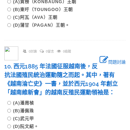
(A)貢榜（KONBAUNG）王朝
(B)東吁（TOUNGOO）王朝
(C)阿瓦（AVA）王朝
(D)蒲甘（PAGAN）王朝。
0討論
0留言
0追蹤
問題討論
10. 西元1885 年法國征服越南後，反
抗法國殖民統治運動隨之而起。其中，著有
《越南淪亡史》一書，並於西元1904 年創立
「越南維新會」的越南反殖民運動領袖是：
(A)潘周楨
(B)潘佩珠
(C)武元甲
(D)阮文紹。