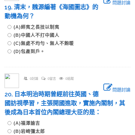
問題討論
19. 清末，魏源編著《海國圖志》的
動機為何？
(A)師夷之長技以制夷
(B)中國人不打中國人
(C)無處不均勻、無人不飽暖
(D)包產到戶。
0討論
0留言
0追蹤
問題討論
20. 日本明治時期曾經前往英國、德
國訪視學習，主張開國進取，實施內閣制，其
後成為日本首位內閣總理大臣的是：
(A)福澤諭吉
(B)岩崎彌太郎