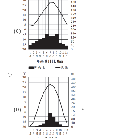
(C)
(D)
。