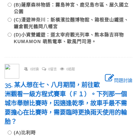
(B)薩摩森林物語：霧島神宮、鹿兒島市區、屋久國立
公園
(C)漫遊神奈川：新橫濱拉麵博物館、箱根登山鐵道、
鐮倉觀光鶴岡八幡宮
(D)小資雙鐵遊：道太宰府觀光列車、熊本縣吉祥物
KUMAMON 萌熊電車、歐風門司港。
0討論
0留言
0追蹤
問題討論
35. 某人想在七、八月期間，前往歐
洲觀看一級方程式賽車（Ｆ１）。下列那一個
城市舉辦比賽時，因適逢乾季，故車手最不需
要擔心在比賽時，需要臨時更換雨天使用的輪
胎？
(A)比利時