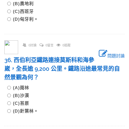
(B)奧地利
(C)西班牙
(D)匈牙利。
0討論
0留言
0追蹤
問題討論
36. 西伯利亞鐵路連接莫斯科和海參
崴，全長逾 9,200 公里。鐵路沿途最常見的自
然景觀為何？
(A)雨林
(B)沙漠
(C)苔原
(D)針葉林。