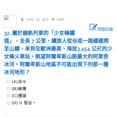
0討論
0留言
0追蹤
問題討論
32. 屬於齒軌列車的「少女峰鐵
道」，全長 7 公里，讓旅人從谷底一路緩緩爬
至山巔，來到全歐洲最高、海拔3,454 公尺的少
女峰火車站，眺望阿爾卑斯山脈最大的阿萊奇
冰河。阿爾卑斯山地區不可能出現下列那一種
冰河地形？
(A)冰斗
(B)峽灣
(C)槽湖
(D) U 型谷。