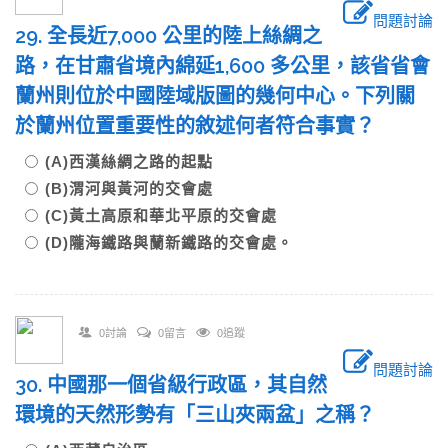
問題討論
29. 全長近7,000 公里的陸上絲綢之
路，在甘肅省境內綿延1,600 多公里，該省省會
蘭州則位於中國陸域版圖的幾何中心。下列關
於蘭州位置重要性的敘述何者符合事實？
(A)西漢絲綢之路的起點
(B)渭河與黃河的交會處
(C)黃土高原和華北平原的交會處
(D)隴海鐵路與蘭新鐵路的交會處。
0討論
0留言
0追蹤
問題討論
30. 中國那一個省級行政區，其自然
環境的天然形勢有「三山夾兩盆」之稱？