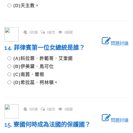
(D)天主教。
0討論
0留言
0追蹤
問題討論
14. 菲律賓第一位女總統是誰？
(A)科拉蓉．許範哥．艾奎諾
(B)伊美黛．馬可仕
(C)南茜．雷根
(D)希拉蕊．柯林頓。
0討論
0留言
0追蹤
問題討論
15. 寮國何時成為法國的保護國？