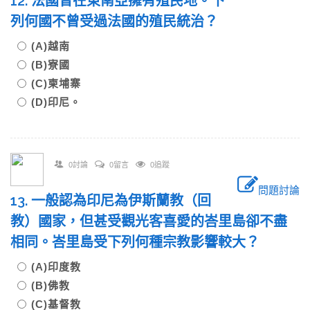
12. 法國曾在東南亞擁有殖民地。下
列何國不曾受過法國的殖民統治？
(A)越南
(B)寮國
(C)柬埔寨
(D)印尼。
0討論
0留言
0追蹤
問題討論
13. 一般認為印尼為伊斯蘭教（回
教）國家，但甚受觀光客喜愛的峇里島卻不盡
相同。峇里島受下列何種宗教影響較大？
(A)印度教
(B)佛教
(C)基督教