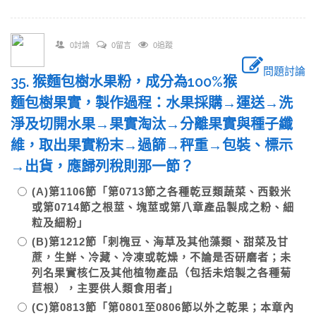
0討論
0留言
0追蹤
問題討論
35. 猴麵包樹水果粉，成分為100%猴
麵包樹果實，製作過程：水果採購→運送→洗
淨及切開水果→果實淘汰→分離果實與種子纖
維，取出果實粉末→過篩→秤重→包裝、標示
→出貨，應歸列稅則那一節？
(A)第1106節「第0713節之各種乾豆類蔬菜、西穀米
或第0714節之根莖、塊莖或第八章產品製成之粉、細
粒及細粉」
(B)第1212節「刺槐豆、海草及其他藻類、甜菜及甘
蔗，生鮮、冷藏、冷凍或乾燥，不論是否研磨者；未
列名果實核仁及其他植物產品（包括未焙製之各種菊
苣根），主要供人類食用者」
(C)第0813節「第0801至0806節以外之乾果；本章內