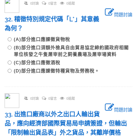
0討論
0留言
0追蹤
問題討論
32. 稽徵特別規定代碼「L*」其意義
為何？
(A)部分進口應課徵貨物稅
(B)部分進口須額外檢具自由貿易協定締約國政府相關
單位核發之牛隻屠宰前之飼養農場及屠宰場資料
(C)部分進口應徵酒稅
(D)部分進口應課徵特種貨物及勞務稅。
0討論
0留言
0追蹤
問題討論
33. 出進口廠商以外之出口人輸出貨
品，應向經濟部國際貿易局申請簽證，但輸出
「限制輸出貨品表」外之貨品，其離岸價格