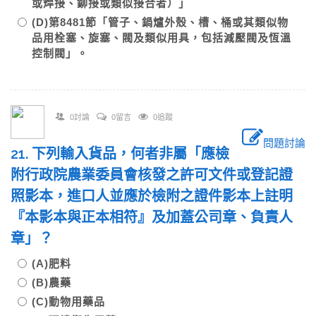
或焊接、鉚接或類似接合者）」
(D)第8481節「管子、鍋爐外殼、槽、桶或其類似物
品用栓塞、旋塞、閥及類似用具，包括減壓閥及恆溫
控制閥」。
0討論
0留言
0追蹤
問題討論
21. 下列輸入貨品，何者非屬「應檢
附行政院農業委員會核發之許可文件或登記證
照影本，進口人並應於檢附之證件影本上註明
『本影本與正本相符』及加蓋公司章、負責人
章」？
(A)肥料
(B)農藥
(C)動物用藥品