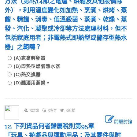
方法（第8514節之電爐、烘箱及其他設備除
外），利用溫度變化如加熱、烹煮、烘烤、蒸
餾、精餾、消毒、低溫殺菌、蒸煮、乾燥、蒸
發、汽化、凝聚或冷卻等方法處理材料，但不
包括家庭用者；非電熱式即熱型或儲存型熱水
器」之範疇？
(A)家禽孵卵器
(B)即熱型燃氣熱水器
(C)熱交換器
(D)釀酒用蒸鍋。
0討論
0留言
0追蹤
問題討論
12. 下列貨品何者歸屬稅則第95章
「玩具、遊戲品與運動用品；及其零件與附