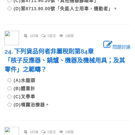
(C)第8711.90.20號「其他機器腳踏車」
(D)第8713.90.00號「失能人士用車，機動者」。
0討論
0留言
0追蹤
問題討論
24. 下列貨品何者非屬稅則第84章
「核子反應器、鍋爐、機器及機械用具；及其
零件」之範疇？
(A)水龍頭
(B)體重計
(C)叉舉車
(D)噴霧治療器。
0討論
0留言
0追蹤