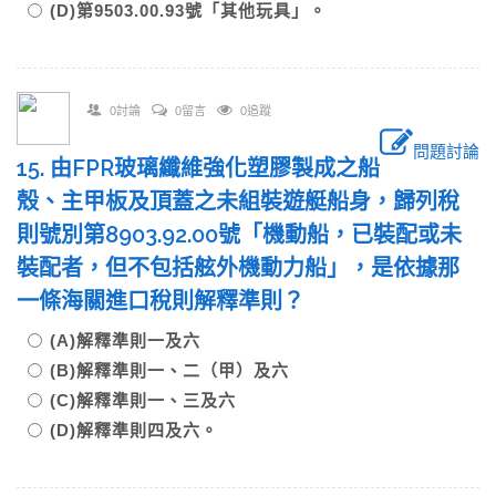
(D)第9503.00.93號「其他玩具」。
0討論
0留言
0追蹤
問題討論
15. 由FPR玻璃纖維強化塑膠製成之船
殼、主甲板及頂蓋之未組裝遊艇船身，歸列稅
則號別第8903.92.00號「機動船，已裝配或未
裝配者，但不包括舷外機動力船」，是依據那
一條海關進口稅則解釋準則？
(A)解釋準則一及六
(B)解釋準則一、二（甲）及六
(C)解釋準則一、三及六
(D)解釋準則四及六。