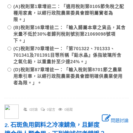
(A)稅則第1章增註二：「適用稅則第0105節免稅之配
種用家禽，以經行政院農業委員會證明屬實者為
限。」
(B)稅則第16章增註二：「輸入歸屬本章之貨品，其含
米量不低於30%者歸列稅則號別第21069098號項
下。」
(C)稅則第70章增註一：「第701322、701333、
701341及701391目等所稱『鉛水晶』係指玻璃所含
之氧化鉛，以重量計至少達24%。」
(D)稅則第87章增註一：「輸入稅則第8701節之農業
用牽引車，以經行政院農業委員會證明確供農業使用
者為限。」。
0討論
0留言
0追蹤
問題討論
2. 石斑魚用餌料之冷凍鯖魚，且鮮度