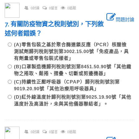
0討論
0留言
0追蹤
問題討論
7. 有關防疫物資之稅則號別，下列敘
述何者錯誤？
(A)零售包裝之基於聚合酶連鎖反應（PCR）核酸檢
測試劑歸列稅則號別第3002.15.00號「免疫產品，具
有劑量或零售包裝式樣者」
(B)口罩製造機歸列稅則號別第8451.50.90號「其他織
物之捲取、鬆捲、摺疊、切斷或剪邊機器」
(C)持續性正壓呼吸器（CPAP）歸列稅則號別第
9019.20.90號「其他治療用呼吸器具」
(D)紅外線溫度計歸列稅則號別第9025.19.90號「其他
溫度計及高溫計，未與其他儀器聯結者」。
0討論
0留言
0追蹤