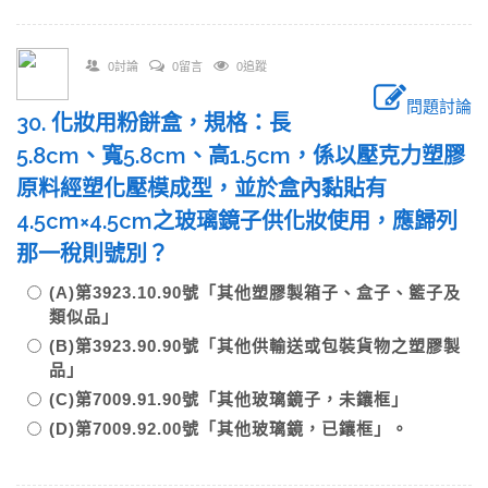
0討論
0留言
0追蹤
問題討論
30. 化妝用粉餅盒，規格：長
5.8cm、寬5.8cm、高1.5cm，係以壓克力塑膠
原料經塑化壓模成型，並於盒內黏貼有
4.5cm×4.5cm之玻璃鏡子供化妝使用，應歸列
那一稅則號別？
(A)第3923.10.90號「其他塑膠製箱子、盒子、籃子及
類似品」
(B)第3923.90.90號「其他供輸送或包裝貨物之塑膠製
品」
(C)第7009.91.90號「其他玻璃鏡子，未鑲框」
(D)第7009.92.00號「其他玻璃鏡，已鑲框」。