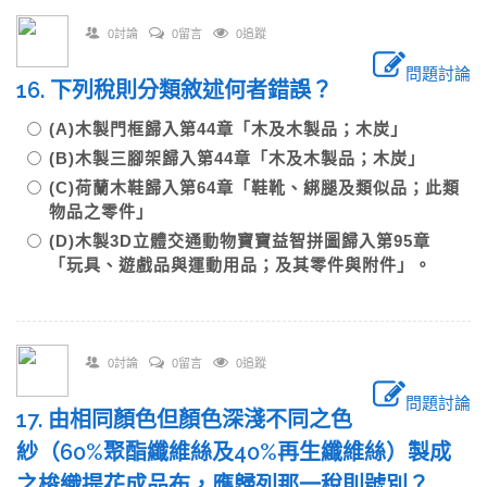
0討論
0留言
0追蹤
問題討論
16. 下列稅則分類敘述何者錯誤？
(A)木製門框歸入第44章「木及木製品；木炭」
(B)木製三腳架歸入第44章「木及木製品；木炭」
(C)荷蘭木鞋歸入第64章「鞋靴、綁腿及類似品；此類
物品之零件」
(D)木製3D立體交通動物寶寶益智拼圖歸入第95章
「玩具、遊戲品與運動用品；及其零件與附件」。
0討論
0留言
0追蹤
問題討論
17. 由相同顏色但顏色深淺不同之色
紗（60%聚酯纖維絲及40%再生纖維絲）製成
之梭織提花成品布，應歸列那一稅則號別？