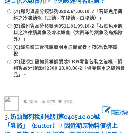
適合供人類食用，下列敘述何者錯誤？
(A)歸列貨品分類號列0303.54.00.10-7「石斑魚用餌
料之冷凍鯖魚（正鯖、花腹鯖、白腹鯖）」
(B)歸列貨品分類號列0511.91.99.10-2「石斑魚用餌
料之冷凍鯖屬魚及冷凍鰺魚（大西洋竹筴魚及烏鯧除
外）」
(C)經漁業主管機關證明用途屬實者，按6%稅率徵
稅
(D)經添加礦物質等調製成1 KG零售包裝之貓糧，歸
列貨品分類號列2309.10.00.00-2「供零售用之貓狗食
品」。
0討論
0留言
0追蹤
問題討論
3. 奶油歸列稅則號別第0405.10.00號
「乳酪」（butter），因近期原物料價格上