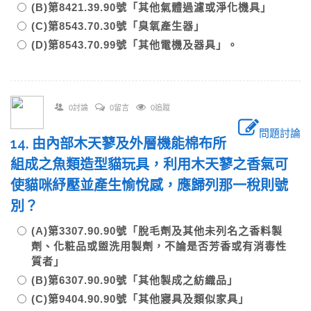
(B)第8421.39.90號「其他氣體過濾或淨化機具」
(C)第8543.70.30號「臭氧產生器」
(D)第8543.70.99號「其他電機及器具」。
0討論
0留言
0追蹤
問題討論
14. 由內部木天蓼及外層機能棉布所
組成之魚類造型貓玩具，利用木天蓼之香氣可
使貓咪紓壓並產生愉悅感，應歸列那一稅則號
別？
(A)第3307.90.90號「脫毛劑及其他未列名之香料製
劑、化粧品或盥洗用製劑，不論是否芳香或有消毒性
質者」
(B)第6307.90.90號「其他製成之紡織品」
(C)第9404.90.90號「其他寢具及類似家具」