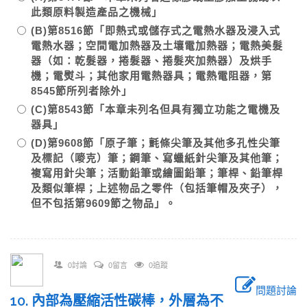
此類原料製造產品之機械」
(B)第8516節「即熱式或儲存式之電熱水器及浸入式
電熱水器；空間電加熱器及土壤電加熱器；電熱美髮
器（如：乾髮器，捲髮器、捲髮夾加熱器）及烘手
機；電熨斗；其他家用電熱器具；電熱電阻器，第
8545節所列者除外」
(C)第8543節「本章未列名但具有獨立功能之電機及
器具」
(D)第9608節「原子筆；氈條尖筆及其他多孔性尖筆
及標記（嘜克）筆；鋼筆、寫蠟紙針尖筆及其他筆；
複寫用針尖筆；活動鉛筆或繪圖鉛筆；筆桿、鉛筆桿
及類似筆桿；上述物品之零件（包括筆帽及夾子），
但不包括第9609節之物品」。
0討論
0留言
0追蹤
問題討論
10. 內部為壓縮活性碳棒，外層為不