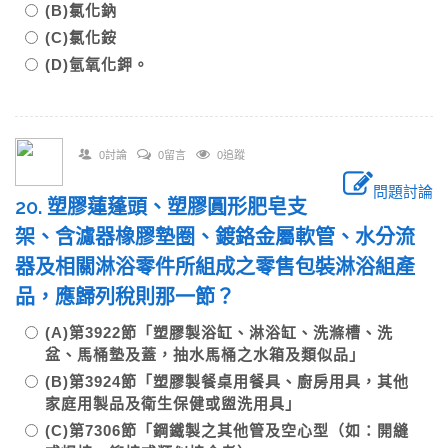
(B)氯化鈉
(C)氯化銨
(D)氫氧化鉀。
0討論
0留言
0追蹤
問題討論
20. 塑膠蓮蓬頭、塑膠圓形肥皂支
架、含濾器橡膠墊圈、鍍鉻金屬軟管、水分流
器及相關淋浴零件所組成之零售包裝淋浴組產
品，應歸列稅則那一節？
(A)第3922節「塑膠製浴缸、淋浴缸、洗滌槽、洗
盆、馬桶墊及蓋，抽水馬桶之水箱及類似品」
(B)第3924節「塑膠製餐桌用餐具、廚房用具，其他
家庭用製品及衛生保健或盥洗用具」
(C)第7306節「鋼鐵製之其他管及空心型（如：開縫