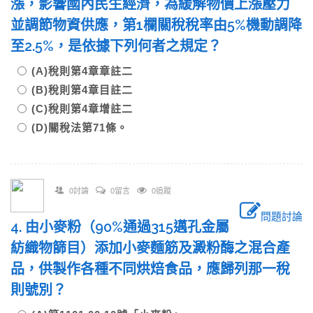
漲，影響國內民生經濟，為緩解物價上漲壓力
並調節物資供應，第1欄關稅稅率由5%機動調降
至2.5%，是依據下列何者之規定？
(A)稅則第4章章註二
(B)稅則第4章目註二
(C)稅則第4章增註二
(D)關稅法第71條。
0討論
0留言
0追蹤
問題討論
4. 由小麥粉（90%通過315邁孔金屬
紡織物篩目）添加小麥麵筋及澱粉酶之混合產
品，供製作各種不同烘焙食品，應歸列那一稅
則號別？