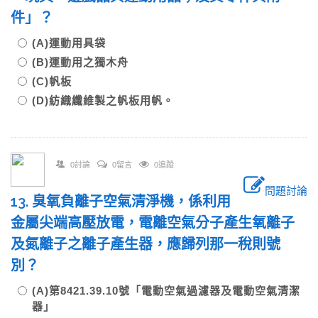
件」？
(A)運動用具袋
(B)運動用之獨木舟
(C)帆板
(D)紡織纖維製之帆板用帆。
0討論
0留言
0追蹤
問題討論
13. 臭氧負離子空氣清淨機，係利用
金屬尖端高壓放電，電離空氣分子產生氧離子
及氮離子之離子產生器，應歸列那一稅則號
別？
(A)第8421.39.10號「電動空氣過濾器及電動空氣清潔
器」