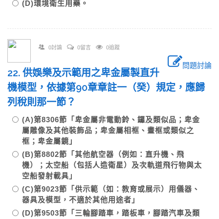
(D)環境衛生用藥。
0討論
0留言
0追蹤
問題討論
22. 供娛樂及示範用之卑金屬製直升
機模型，依據第90章章註一（癸）規定，應歸
列稅則那一節？
(A)第8306節「卑金屬非電動鈴、鑼及類似品；卑金
屬雕像及其他裝飾品；卑金屬相框、畫框或類似之
框；卑金屬鏡」
(B)第8802節「其他航空器（例如：直升機、飛
機）；太空船（包括人造衛星）及次軌道飛行物與太
空船發射載具」
(C)第9023節「供示範（如：教育或展示）用儀器、
器具及模型，不適於其他用途者」
(D)第9503節「三輪腳踏車，踏板車，腳踏汽車及類