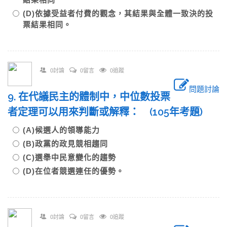
(D)依據受益者付費的觀念，其結果與全體一致決的投
票結果相同。
0討論
0留言
0追蹤
問題討論
9. 在代議民主的體制中，中位數投票
者定理可以用來判斷或解釋： (105年考題)
(A)候選人的領導能力
(B)政黨的政見競相趨同
(C)選舉中民意變化的趨勢
(D)在位者競選連任的優勢。
0討論
0留言
0追蹤