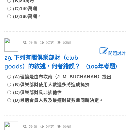
(B)80萬噸
(C)140萬噸
(D)160萬噸。
0討論
0留言
0追蹤
問題討論
29. 下列有關俱樂部財（club
goods）的敘述，何者錯誤？ (109年考題)
(A)理論是由布坎南（J. M. BUCHANAN）提出
(B)俱樂部財使用人數過多將造成擁擠
(C)俱樂部財具非排他性
(D)最適會員人數及最適財貨數量同時決定。
0討論
0留言
0追蹤