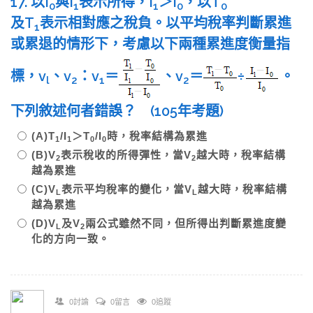
17. 以I
與I
表示所得，I
＞I
，以T
0
1
1
0
0
及T
表示相對應之稅負。以平均稅率判斷累進
1
或累退的情形下，考慮以下兩種累進度衡量指
標，v
、v
：v
＝
、v
＝
÷
。
l
2
1
2
下列敘述何者錯誤？ (105年考題)
(A)T
/I
＞T
/I
時，稅率結構為累進
1
1
0
0
(B)V
表示稅收的所得彈性，當V
越大時，稅率結構
2
2
越為累進
(C)V
表示平均稅率的變化，當V
越大時，稅率結構
L
L
越為累進
(D)V
及V
兩公式雖然不同，但所得出判斷累進度變
L
2
化的方向一致。
0討論
0留言
0追蹤