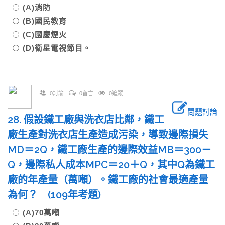
(A)消防
(B)國民教育
(C)國慶煙火
(D)衛星電視節目。
0討論
0留言
0追蹤
問題討論
28. 假設鐵工廠與洗衣店比鄰，鐵工
廠生產對洗衣店生產造成污染，導致邊際損失
MD＝2Q，鐵工廠生產的邊際效益MB＝300－
Q，邊際私人成本MPC＝20＋Q，其中Q為鐵工
廠的年產量（萬噸）。鐵工廠的社會最適產量
為何？ (109年考題)
(A)70萬噸