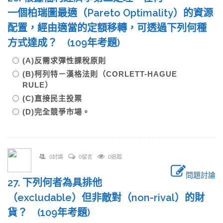
一個柏瑞圖最適（Pareto Optimality）的資源
配置，經由適當的定額移轉，可透過下列何種
方式達成？ (109年考題)
(A)反需求彈性課稅原則
(B)柯列特－漢格法則（CORLETT-HAGUE
RULE）
(C)直接民主投票
(D)完全競爭市場。
0討論
0留言
0追蹤
問題討論
27. 下列何者為具排他
（excludable）但非敵對（non-rival）的財
貨？ (109年考題)