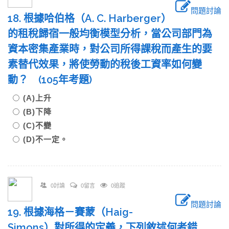
問題討論
18. 根據哈伯格（A. C. Harberger）
的租稅歸宿一般均衡模型分析，當公司部門為
資本密集產業時，對公司所得課稅而產生的要
素替代效果，將使勞動的稅後工資率如何變
動？ (105年考題)
(A)上升
(B)下降
(C)不變
(D)不一定。
0討論
0留言
0追蹤
問題討論
19. 根據海格－賽蒙（Haig-
Simons）對所得的定義，下列敘述何者錯