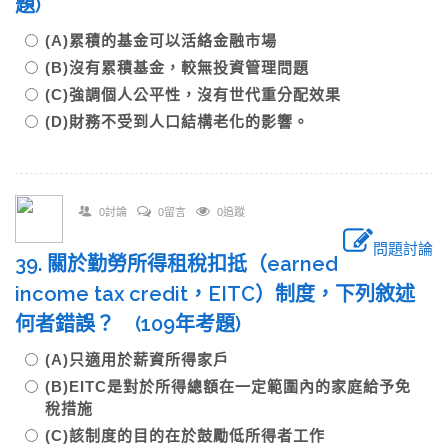
題)
(A)累積的基金可以活絡金融市場
(B)沒有累積基金，較無投資管理問題
(C)強調個人公平性，沒有世代重分配效果
(D)財務不受到人口結構老化的影響。
0討論
0留言
0追蹤
問題討論
39. 關於勤勞所得租稅扣抵（earned
income tax credit，EITC）制度，下列敘述
何者錯誤？ (109年考題)
(A)只適用於薪資所得家戶
(B)EITC是對於所得總額在一定範圍內的家庭給予免
稅措施
(C)該制度的目的在於鼓勵低所得者工作