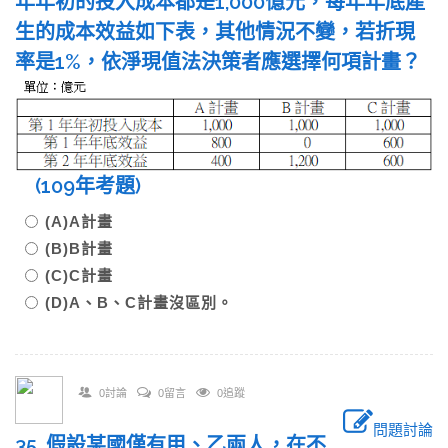
年年初的投入成本都是1,000億元，每年年底產
生的成本效益如下表，其他情況不變，若折現
率是1%，依淨現值法決策者應選擇何項計畫？
(109年考題)
(A)A計畫
(B)B計畫
(C)C計畫
(D)A、B、C計畫沒區別。
0討論
0留言
0追蹤
問題討論
35. 假設某國僅有甲、乙兩人，在不