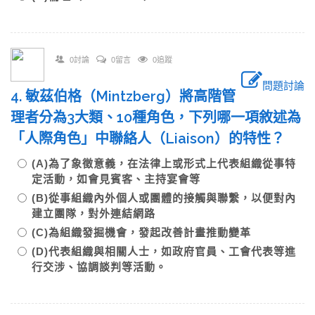
0討論
0留言
0追蹤
問題討論
4. 敏茲伯格（Mintzberg）將高階管
理者分為3大類、10種角色，下列哪一項敘述為
「人際角色」中聯絡人（Liaison）的特性？
(A)為了象徵意義，在法律上或形式上代表組織從事特
定活動，如會見賓客、主持宴會等
(B)從事組織內外個人或團體的接觸與聯繫，以便對內
建立團隊，對外連結網路
(C)為組織發掘機會，發起改善計畫推動變革
(D)代表組織與相關人士，如政府官員、工會代表等進
行交涉、協調談判等活動。