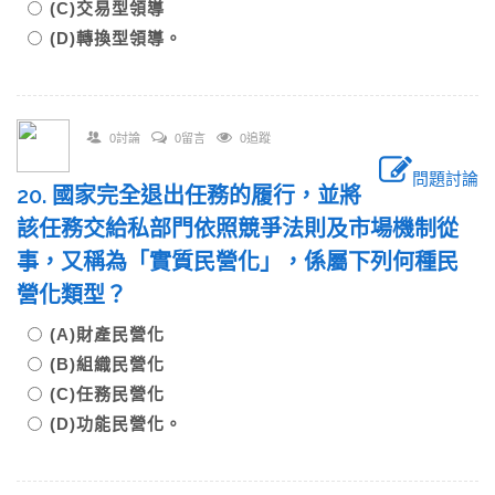
(C)交易型領導
(D)轉換型領導。
0討論
0留言
0追蹤
問題討論
20. 國家完全退出任務的履行，並將
該任務交給私部門依照競爭法則及市場機制從
事，又稱為「實質民營化」，係屬下列何種民
營化類型？
(A)財產民營化
(B)組織民營化
(C)任務民營化
(D)功能民營化。