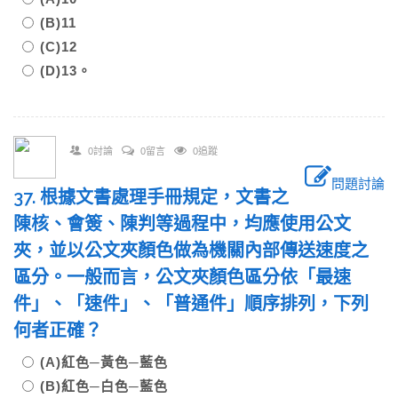
(B)11
(C)12
(D)13。
0討論
0留言
0追蹤
問題討論
37. 根據文書處理手冊規定，文書之
陳核、會簽、陳判等過程中，均應使用公文
夾，並以公文夾顏色做為機關內部傳送速度之
區分。一般而言，公文夾顏色區分依「最速
件」、「速件」、「普通件」順序排列，下列
何者正確？
(A)紅色─黃色─藍色
(B)紅色─白色─藍色