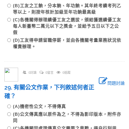
(B)工友之工餉，分本餉、年功餉。其年終考績考列乙
等以上，則按年核計加級至年功餉最高級
(C)各機關得辦理績優工友之選拔，頒給獲選績優工友
每人新臺幣二萬元以下之獎金，並給予五日以下之公
假
(D)工友得申請留職停薪，並由各機關考量業務狀況依
權責辦理。
0討論
0留言
0追蹤
問題討論
29. 有關公文作業，下列敘述何者正
確？
(A)機密性公文，不得傳真
(B)公文傳真應以原件為之，不得為影印版本，附件亦
同
(C)各機關因處理傳真公文需要之章戳，得自行刻用