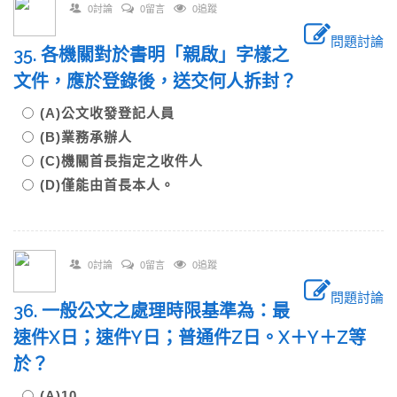
0討論
0留言
0追蹤
問題討論
35. 各機關對於書明「親啟」字樣之
文件，應於登錄後，送交何人拆封？
(A)公文收發登記人員
(B)業務承辦人
(C)機關首長指定之收件人
(D)僅能由首長本人。
0討論
0留言
0追蹤
問題討論
36. 一般公文之處理時限基準為：最
速件X日；速件Y日；普通件Z日。X＋Y＋Z等
於？
(A)10