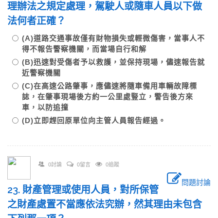
理辦法之規定處理，駕駛人或隨車人員以下做
法何者正確？
(A)道路交通事故僅有財物損失或輕微傷害，當事人不
得不報告警察機關，而當場自行和解
(B)迅速對受傷者予以救護，並保持現場，儘速報告就
近警察機關
(C)在高速公路肇事，應儘速將隨車備用車輛故障標
誌，在肇事現場後方約一公里處豎立，警告後方來
車，以防追撞
(D)立即趕回原單位向主管人員報告經過。
0討論
0留言
0追蹤
問題討論
23. 財產管理或使用人員，對所保管
之財產處置不當應依法究辦，然其理由未包含