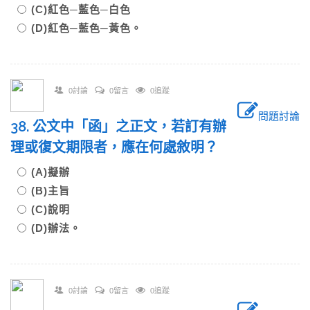
(C)紅色─藍色─白色
(D)紅色─藍色─黃色。
0討論
0留言
0追蹤
問題討論
38. 公文中「函」之正文，若訂有辦
理或復文期限者，應在何處敘明？
(A)擬辦
(B)主旨
(C)說明
(D)辦法。
0討論
0留言
0追蹤