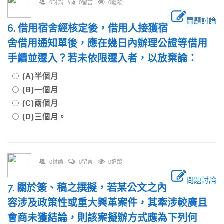
0討論
0留言
0追蹤
問題討論
6. 借用宿舍經核定後，借用人接獲宿
舍借用通知單後，應在幾日內辦理公證等借用
手續並遷入？若未依限遷入者，以放棄論：
(A)半個月
(B)一個月
(C)兩個月
(D)三個月。
0討論
0留言
0追蹤
問題討論
7. 關於簽、稿之撰擬，若某公文之內
容涉及政策性或重大興革案件，其牽涉較廣且
會商未獲結論，則該案擬辦方式應為下列何