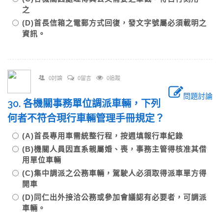
之
(D)首長信箱之電郵方式回復，發文字號屬必須載明之
資訊。
0討論
0留言
0追蹤
問題討論
30. 各機關事務單位調派車輛，下列
何者不符合現行車輛管理手冊規定？
(A)首長專用車需統整行程，按週填報行車紀錄
(B)機關人員因直系親屬婚、喪，事務主管得核准其借
用單位車輛
(C)集中調派之公務車輛，駕駛人必須取得派車單方得
開車
(D)同仁出外接洽公務或參加會議認有必要者，可調派
車輛。