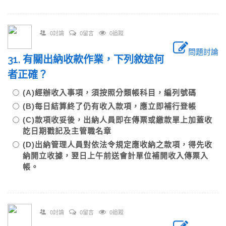
0討論
0留言
0追蹤
問題討論
31. 有關出納收款作業，下列敘述何
者正確？
(A)經辦收入事項，須按照分類帳科目，編列號碼
(B)每日結算終了仍有收入款項，應立即補行登帳
(C)款項收妥後，出納人員即在傳票或繳款單上加蓋收
訖日期戳記及主管職名章
(D)出納管理人員對依法令規定應收納之款項，得先收
納開立收據，翌日上午前送會計單位補開收入傳票入
帳。
0討論
0留言
0追蹤