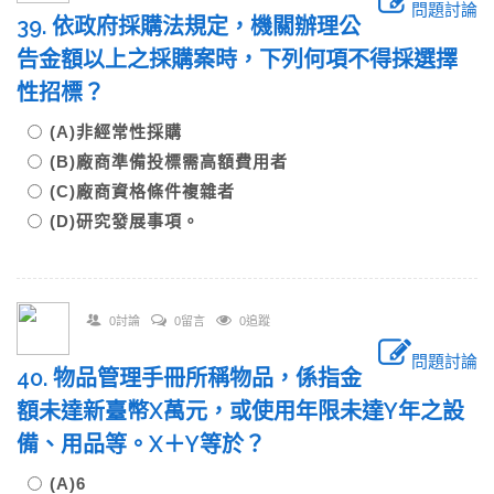
問題討論
39. 依政府採購法規定，機關辦理公
告金額以上之採購案時，下列何項不得採選擇
性招標？
(A)非經常性採購
(B)廠商準備投標需高額費用者
(C)廠商資格條件複雜者
(D)研究發展事項。
0討論
0留言
0追蹤
問題討論
40. 物品管理手冊所稱物品，係指金
額未達新臺幣X萬元，或使用年限未達Y年之設
備、用品等。X＋Y等於？
(A)6