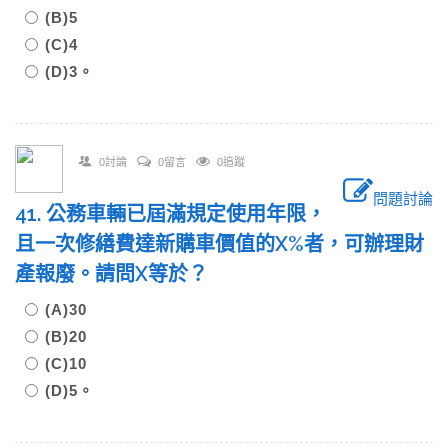
(B)5
(C)4
(D)3。
0討論
0留言
0追蹤
問題討論
41. 公務車輛已屆滿規定使用年限，
且一次修繕費達新購車價值的X%者，可辦理財
產報廢。請問X等於？
(A)30
(B)20
(C)10
(D)5。