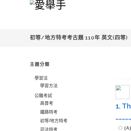
初等/地方特考考古題 110年 英文(四等)
主題分類
學習法
學習方法
公職考試
高普考
1. T
鐵路特考
____
初等/地方特考
(
司法特考