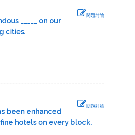
問題討論
ndous _____ on our
ng cities.
問題討論
e has been enhanced
, fine hotels on every block.