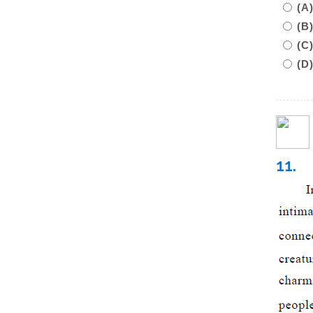
(A
(B
(C
(D
11.