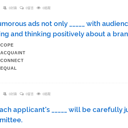
0討論
0留言
0追蹤
umorous ads not only _____ with audien
ing and thinking positively about a br
A)COPE
)ACQUAINT
C)CONNECT
)EQUAL
0討論
0留言
0追蹤
Each applicant's _____ will be carefully
mittee.