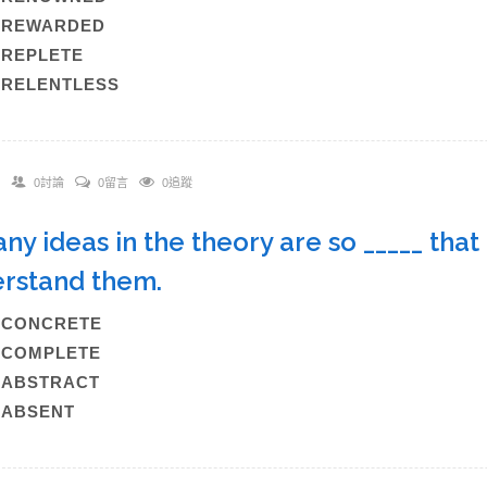
B)REWARDED
)REPLETE
)RELENTLESS
0討論
0留言
0追蹤
ny ideas in the theory are so _____ that it
erstand them.
A)CONCRETE
B)COMPLETE
C)ABSTRACT
)ABSENT