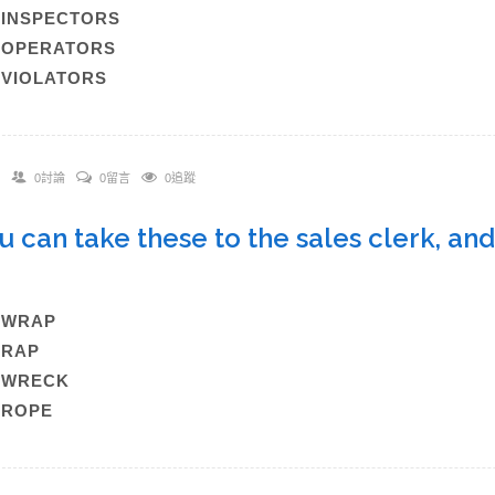
)INSPECTORS
C)OPERATORS
)VIOLATORS
0討論
0留言
0追蹤
ou can take these to the sales clerk, and
.
A)WRAP
B)RAP
C)WRECK
)ROPE