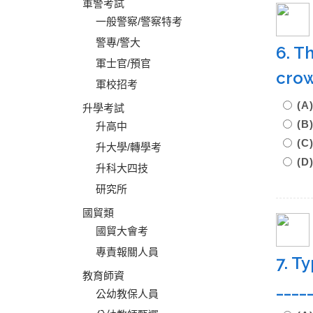
軍警考試
一般警察/警察特考
警專/警大
6. T
軍士官/預官
cro
軍校招考
(A
升學考試
(B
升高中
(C
升大學/轉學考
(D
升科大四技
研究所
國貿類
國貿大會考
專責報關人員
7. T
教育師資
____
公幼教保人員