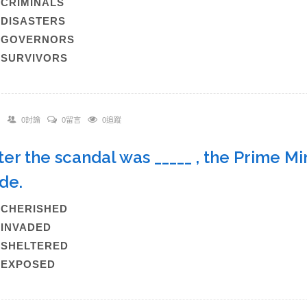
)CRIMINALS
)DISASTERS
C)GOVERNORS
)SURVIVORS
0討論
0留言
0追蹤
fter the scandal was _____ , the Prime M
cide.
)CHERISHED
)INVADED
)SHELTERED
)EXPOSED