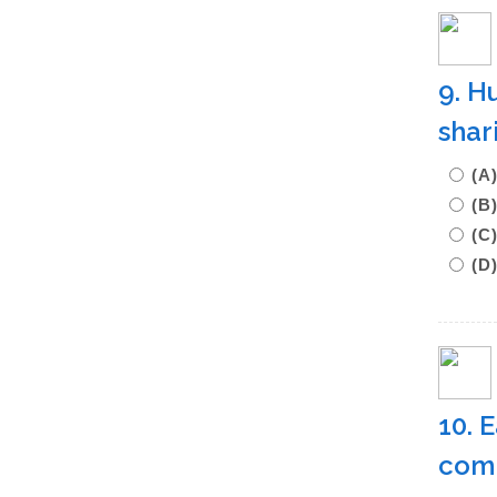
9. H
shar
(
(B
(
(D
10. 
com