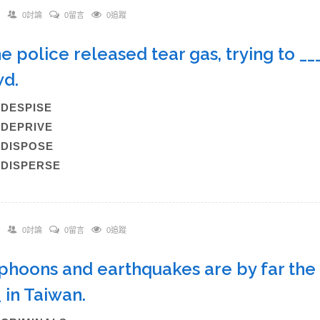
0討論
0留言
0追蹤
he police released tear gas, trying to __
wd.
)DESPISE
)DEPRIVE
)DISPOSE
)DISPERSE
0討論
0留言
0追蹤
yphoons and earthquakes are by far the
_ in Taiwan.