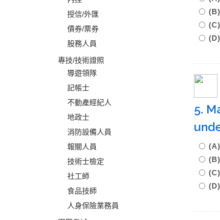
(
授信/外匯
(C
債券/票券
(D
股務人員
專技/技術證照
導遊領隊
記帳士
不動產經紀人
5. Ma
地政士
und
消防設備人員
(
報關人員
(
技術士檢定
(
社工師
(D
食品技師
人身保險業務員