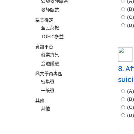
公幼教師甄選
(A
(B
教師甄試
(
語言檢定
(D
全民英檢
TOEIC多益
資訊平台
就業資訊
金融議題
8. A
鼎文學員專區
sui
密集班
一般班
(A
(B
其他
(C
其他
(D