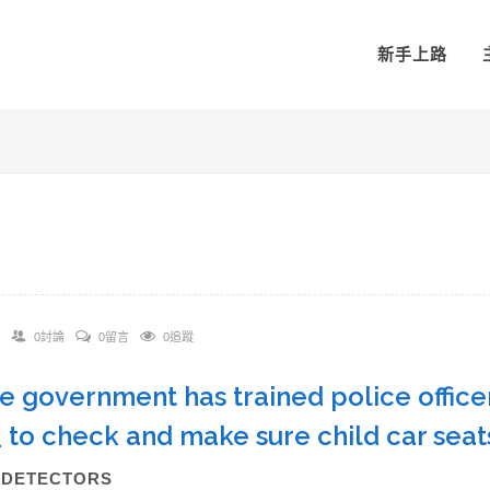
新手上路
0討論
0留言
0追蹤
he government has trained police officer
_ to check and make sure child car seat
A)DETECTORS