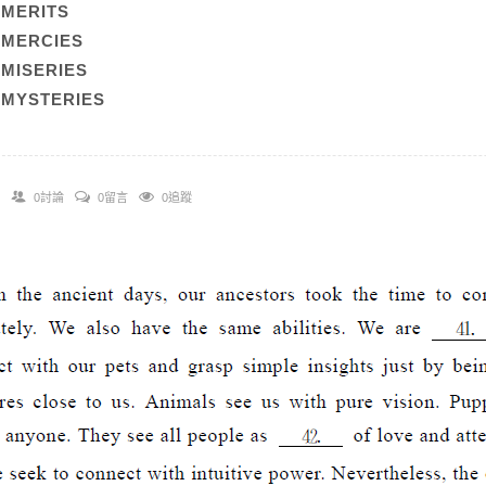
)MERITS
)MERCIES
)MISERIES
)MYSTERIES
0討論
0留言
0追蹤