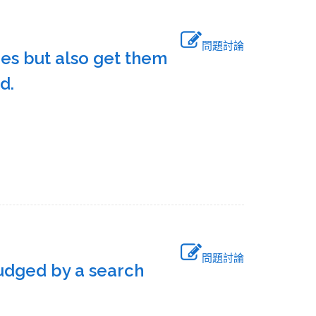
問題討論
ces but also get them
and.
問題討論
 judged by a search