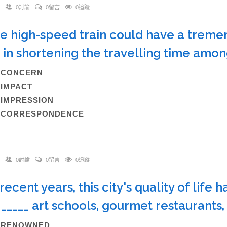
0討論
0留言
0追蹤
he high-speed train could have a treme
s in shortening the travelling time amo
A)CONCERN
)IMPACT
)IMPRESSION
)CORRESPONDENCE
0討論
0留言
0追蹤
n recent years, this city's quality of lif
 _____ art schools, gourmet restaurants
A)RENOWNED