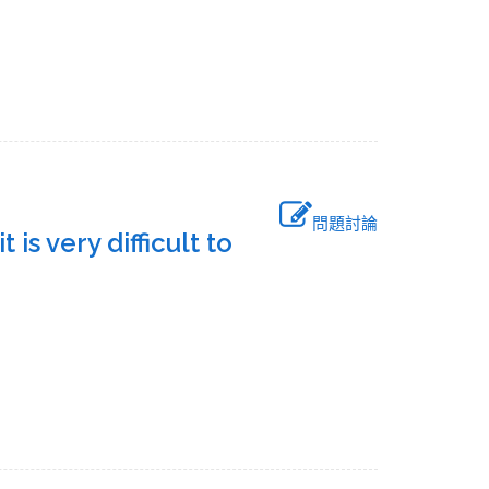
問題討論
 is very difficult to