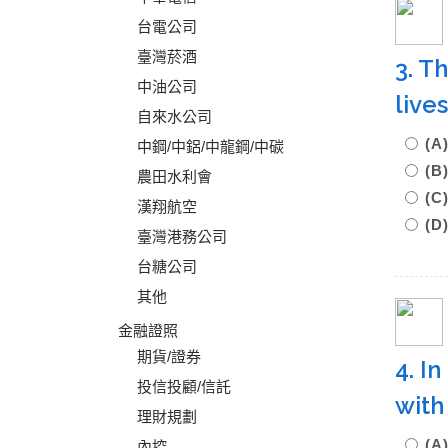
台電公司
臺灣菸酒
3. T
中油公司
live
自來水公司
(
中鋼/中鋁/中龍鋼/中碳
(B
農田水利會
(C
漢翔航空
(D
臺灣港務公司
台糖公司
其他
金融證照
期貨/證券
4. I
投信投顧/信託
with
理財規劃
(
內控