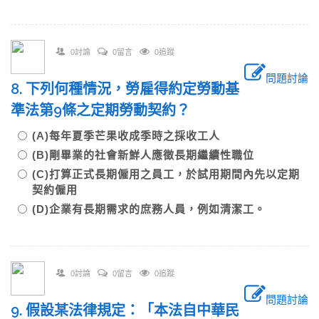
0討論
0留言
0追蹤
問題討論
8. 下列何種情況，勞雇得約定勞動基
準法第9條之定期勞動契約？
(A)每年夏季芒果收成季時之採收工人
(B)剛畢業的社會新鮮人應徵長期繼續性職位
(C)打算正式長期僱用之員工，於試用期間內先以定期
契約僱用
(D)企業有長期需求的庶務人員，例如清潔工。
0討論
0留言
0追蹤
問題討論
9. 假設某法律規定：「本法自中華民