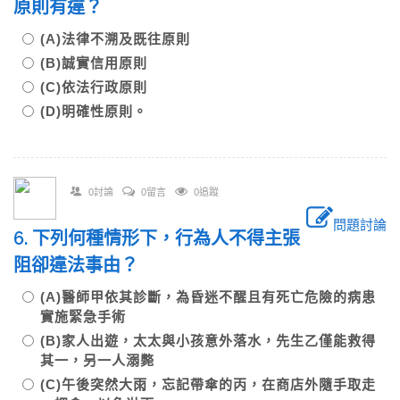
原則有違？
(A)法律不溯及既往原則
(B)誠實信用原則
(C)依法行政原則
(D)明確性原則。
0討論
0留言
0追蹤
問題討論
6. 下列何種情形下，行為人不得主張
阻卻違法事由？
(A)醫師甲依其診斷，為昏迷不醒且有死亡危險的病患
實施緊急手術
(B)家人出遊，太太與小孩意外落水，先生乙僅能救得
其一，另一人溺斃
(C)午後突然大雨，忘記帶傘的丙，在商店外隨手取走