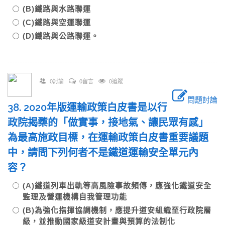
(B)鐵路與水路聯運
(C)鐵路與空運聯運
(D)鐵路與公路聯運。
0討論
0留言
0追蹤
問題討論
38. 2020年版運輸政策白皮書是以行
政院揭櫫的「做實事，接地氣、讓民眾有感」
為最高施政目標，在運輸政策白皮書重要議題
中，請問下列何者不是鐵道運輸安全單元內
容？
(A)鐵道列車出軌等高風險事故頻傳，應強化鐵道安全
監理及營運機構自我管理功能
(B)為強化指揮協調機制，應提升道安組織至行政院層
級，並推動國家級道安計畫與預算的法制化