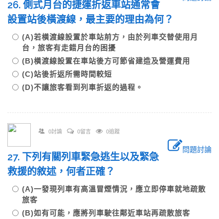
26. 側式月台的捷運折返車站通常會
設置站後橫渡線，最主要的理由為何？
(A)若橫渡線設置於車站前方，由於列車交替使用月
台，旅客有走錯月台的困擾
(B)橫渡線設置在車站後方可節省建造及營運費用
(C)站後折返所需時間較短
(D)不讓旅客看到列車折返的過程。
0討論
0留言
0追蹤
問題討論
27. 下列有關列車緊急逃生以及緊急
救援的敘述，何者正確？
(A)一發現列車有高溫冒煙情況，應立即停車就地疏散
旅客
(B)如有可能，應將列車駛往鄰近車站再疏散旅客