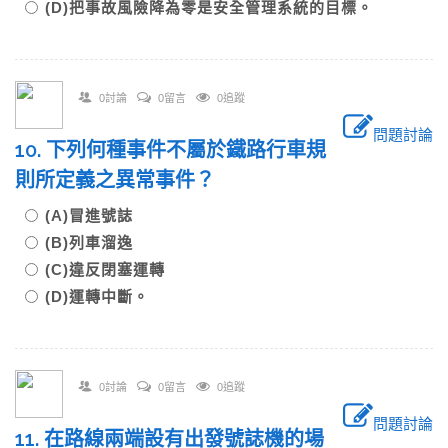
(D)把事故風險降為零是安全管理系統的目標。
0討論
0留言
0追蹤
問題討論
10. 下列何種事件不屬於鐵路行車規
則所定義之異常事件？
(A)冒進號誌
(B)列車溜逸
(C)違反閉塞運轉
(D)運轉中斷。
0討論
0留言
0追蹤
問題討論
11. 在路線兩端設有出發號誌機的場