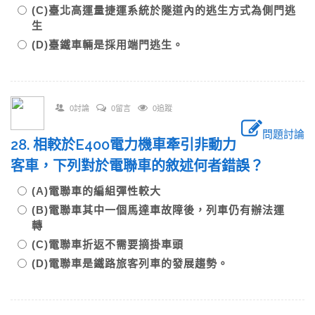
(C)臺北高運量捷運系統於隧道內的逃生方式為側門逃
生
(D)臺鐵車輛是採用端門逃生。
0討論
0留言
0追蹤
問題討論
28. 相較於E400電力機車牽引非動力
客車，下列對於電聯車的敘述何者錯誤？
(A)電聯車的編組彈性較大
(B)電聯車其中一個馬達車故障後，列車仍有辦法運
轉
(C)電聯車折返不需要摘掛車頭
(D)電聯車是鐵路旅客列車的發展趨勢。