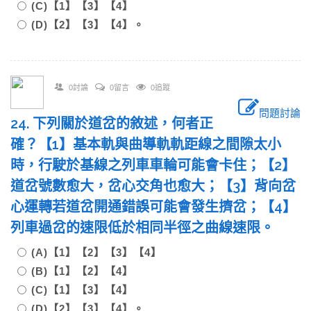
(C)【1】【3】【4】
(D)【2】【3】【4】。
0討論
0留言
0追蹤
問題討論
24. 下列關於道岔的敘述，何者正
確？【1】基本軌與曲導軌軌距線之間隙太小
時，行駛於基線之列車車輪可能會卡住；【2】
道岔號數愈大，岔心交角也愈大；【3】背向岔
心運轉若道岔開通錯誤可能會發生擠岔；【4】
列車過岔的速限低於相同半徑之曲線速限。
(A)【1】【2】【3】【4】
(B)【1】【2】【4】
(C)【1】【3】【4】
(D)【2】【3】【4】。