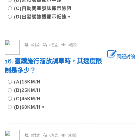
(C)自動閉塞號誌顯示險阻
(D)出發號誌機顯示低速。
0討論
0留言
0追蹤
問題討論
16. 臺鐵施行溜放調車時，其速度限
制是多少？
(A)15KM/H
(B)25KM/H
(C)45KM/H
(D)60KM/H。
0討論
0留言
0追蹤