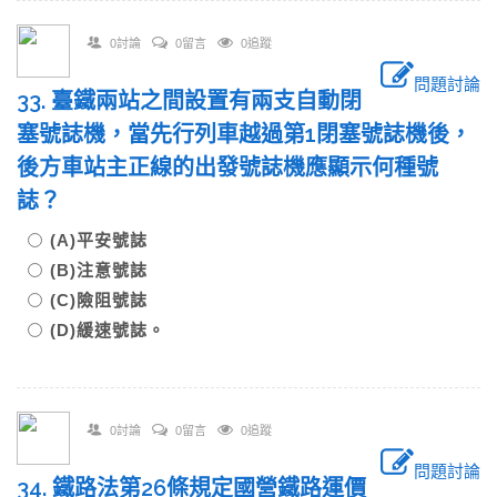
0討論
0留言
0追蹤
問題討論
33. 臺鐵兩站之間設置有兩支自動閉
塞號誌機，當先行列車越過第1閉塞號誌機後，
後方車站主正線的出發號誌機應顯示何種號
誌？
(A)平安號誌
(B)注意號誌
(C)險阻號誌
(D)緩速號誌。
0討論
0留言
0追蹤
問題討論
34. 鐵路法第26條規定國營鐵路運價