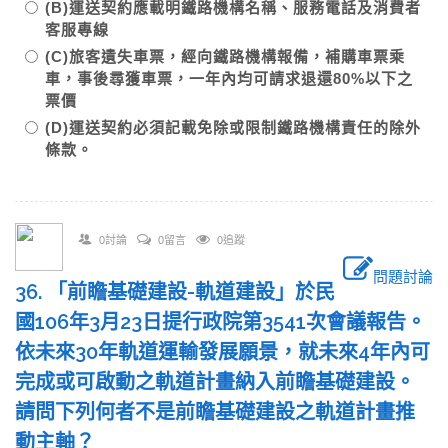
(B)運送契約應載明鐵路機構名稱、服務電話及消費者
客服專線
(C)旅客遺失車票，經向鐵路機構報備，補購車票乘
車，事後尋獲車票，一年內均可請求退還80%以下之
票價
(D)運送契約必須記載免除或限制鐵路機構責任的除外
條款。
0討論
0留言
0追蹤
問題討論
36. 「前瞻基礎建設-軌道建設」於民
國106年3月23日提行政院第3541次會議報告。
依未來30年軌道運輸發展願景，就未來4年內可
完成或可啟動之軌道計畫納入前瞻基礎建設。
請問下列何者不是前瞻基礎建設之軌道計畫推
動主軸？