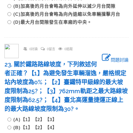
(B)加高後的月台會略為向外延伸以減少月台間隙
(C)加高後的月台會略為向內退縮以免車輛撞擊月台
(D)最大月台間隙發生在車廂的中央。
0討論
0留言
0追蹤
問題討論
23. 關於鐵路路線坡度，下列敘述何
者正確？【1】為避免發生車輛溜逸，嚴格規定
站內坡度為0%；【2】臺鐵特甲級線的最大坡
度限制為25?；【3】762mm軌距之最大路線坡
度限制為62.5?；【4】臺北高運量捷運正線上
的最大路線坡度限制為30?。
(A)【1】【2】【3】
(B)【1】【2】【4】