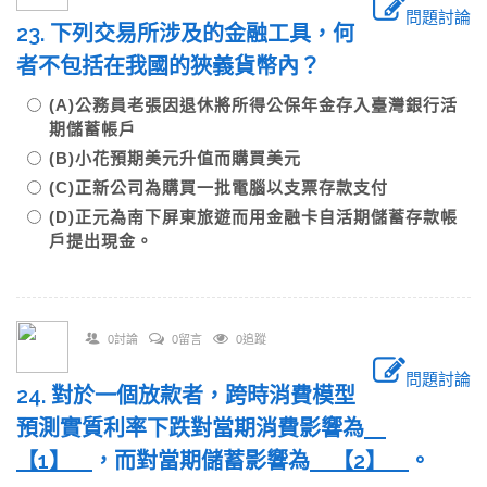
問題討論
23. 下列交易所涉及的金融工具，何
者不包括在我國的狹義貨幣內？
(A)公務員老張因退休將所得公保年金存入臺灣銀行活
期儲蓄帳戶
(B)小花預期美元升值而購買美元
(C)正新公司為購買一批電腦以支票存款支付
(D)正元為南下屏東旅遊而用金融卡自活期儲蓄存款帳
戶提出現金。
0討論
0留言
0追蹤
問題討論
24. 對於一個放款者，跨時消費模型
預測實質利率下跌對當期消費影響為
【
1
】
，而對當期儲蓄影響為
【
2
】
。