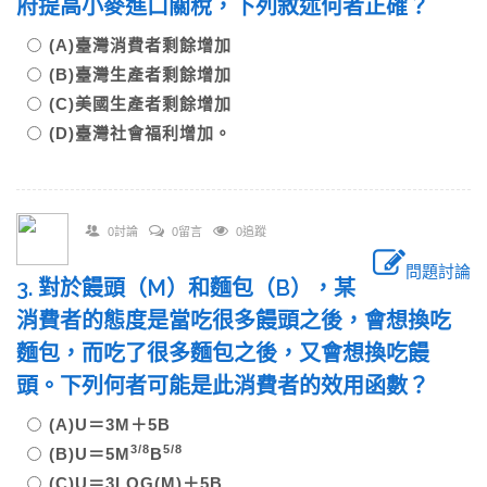
府提高小麥進口關稅，下列敘述何者正確？
(A)臺灣消費者剩餘增加
(B)臺灣生產者剩餘增加
(C)美國生產者剩餘增加
(D)臺灣社會福利增加。
0討論
0留言
0追蹤
問題討論
3. 對於饅頭（M）和麵包（B），某
消費者的態度是當吃很多饅頭之後，會想換吃
麵包，而吃了很多麵包之後，又會想換吃饅
頭。下列何者可能是此消費者的效用函數？
(A)U＝3M＋5B
3/8
5/8
(B)U＝5M
B
(C)U＝3LOG(M)＋5B