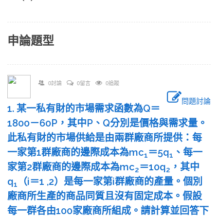
申論題型
0討論
0留言
0追蹤
問題討論
1. 某一私有財的市場需求函數為Q＝
1800－60P，其中P、Q分別是價格與需求量。
此私有財的市場供給是由兩群廠商所提供：每
一家第1群廠商的邊際成本為mc
＝5q
、每一
1
1
家第2群廠商的邊際成本為mc
＝10q
，其中
2
2
q
（i＝1 ,2）是每一家第i群廠商的產量。個別
1
廠商所生產的商品同質且沒有固定成本。假設
每一群各由100家廠商所組成。請計算並回答下