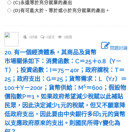
(C)永遠等於充分就業的產出
(D)有可能大於、等於或小於充分就業的產出。
0討論
0留言
0追蹤
問題討論
20. 有一個經濟體系，其商品及貨幣
市場關係如下：消費函數：C＝25＋0.8（Y－
T）；投資函數：I＝75－40r；政府課稅：T＝
25；政府支出：G＝25；貨幣需求：L（Y,r）＝
S
100＋Y－200r；貨幣供給：M
＝600；假設物
價指數P＝1。如果政府希望減少稅賦以此補貼
民眾，因此決定減少1元的稅賦，但又不願意降
低政府支出，因此要由中央銀行多印1元的貨幣
以支應政府原來的支出。則國民所得Y變化為