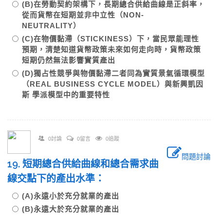
(B)在勞動契約架構下，長期總合供給曲線是正斜率，
從而貨幣在短期並非中立性（NON-
NEUTRALITY）
(C)在物價黏滯（STICKINESS）下，當民眾能理性
預期，清楚知道貨幣政策未來如何走向時，貨幣政策
短期仍然無法影響實質產出
(D)獨占性競爭與物價黏滯二者同為實質景氣循環模型
（REAL BUSINESS CYCLE MODEL）與新興凱因
斯 學派模型中的重要特性
0討論
0留言
0追蹤
問題討論
19. 短期總合供給曲線和總合需求曲
線交點下的產出水準：
(A)永遠小於充分就業的產出
(B)永遠大於充分就業的產出