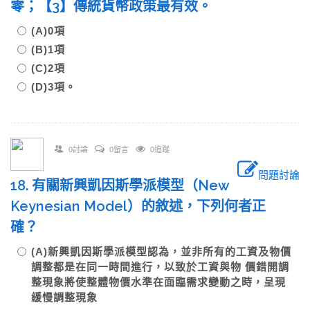
零；【3】傳統貨幣政策最有效。
(A)0項
(B)1項
(C)2項
(D)3項。
0討論
0留言
0追蹤
問題討論
18. 有關新興凱因斯學派模型（New
Keynesian Model）的敘述，下列何者正
確？
(A)新興凱因斯學派模型認為，並非所有的工資及物價
調整都是在同一時間進行，以致於工資與物 價錯開調
整現象將使整體物價水準在面臨需求變動之時，呈現
緩慢調整現象