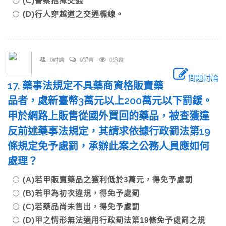
(C)警察指揮交通
(D)行人穿越道之交通標線。
0討論
0留言
0追蹤
問題討論
17. 藥事法規定不具藥商資格販賣藥
品者，處新臺幣3萬元以上200萬元以下罰鍰。
甲於網路上販售從國外買回的藥品，被查獲違
反前述藥事法規定，其請求依據行政罰法第19
條規定免予處罰，承辦此案之公務人員應如何
處理？
(A)若甲販賣藥品之獲利低於3萬元，得免予處罰
(B)若甲為初次違規，得免予處罰
(C)若藥品尚未售出，得免予處罰
(D)甲之情形無法適用行政罰法第19條免予處罰之規