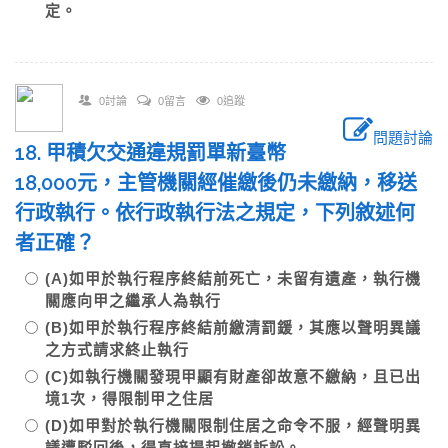
定。
0討論
0留言
0追蹤
問題討論
18. 甲積欠交通違規罰單新臺幣
18,000元，主管機關經催繳後仍未繳納，移送
行政執行。依行政執行法之規定，下列敘述何
者正確？
(A)如甲於執行程序終結前死亡，未留有遺產，執行機
關應向甲之繼承人為執行
(B)如甲於執行程序終結前繳清罰鍰，其應以聲明異議
之方式請求終止執行
(C)如執行機關發現甲顯有財產卻故意不繳納，且已出
境1次，得限制甲之住居
(D)如甲對於執行機關限制住居之命令不服，經聲明異
議遭駁回後，得直接提起撤銷訴訟。