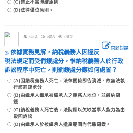
(C)禁止不當聯結原則
(D)法律優位原則。
0討論
0留言
0追蹤
問題討論
3. 依據實務見解，納稅義務人因違反
稅法規定而受罰鍰處分，惟納稅義務人於行政
訴訟程序中死亡，則罰鍰處分應如何處置？
(A)因納稅義務人死亡，法律關係即告消滅，故無法執
行該罰鍰處分
(B)由繼承人繼承被繼承人之義務人地位，並繳納罰
鍰
(C)納稅義務人死亡後，法院應以欠缺當事人能力為由
駁回訴訟
(D)由繼承人於被繼承人遺產範圍內代繳罰鍰。