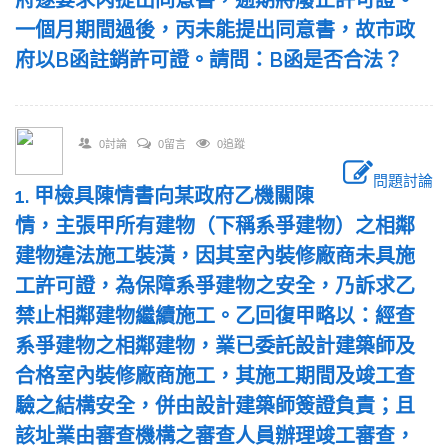
府遂要求丙提出同意書，逾期將廢止許可證。
一個月期間過後，丙未能提出同意書，故市政
府以B函註銷許可證。請問：B函是否合法？
0討論
0留言
0追蹤
問題討論
1. 甲檢具陳情書向某政府乙機關陳
情，主張甲所有建物（下稱系爭建物）之相鄰
建物違法施工裝潢，因其室內裝修廠商未具施
工許可證，為保障系爭建物之安全，乃訴求乙
禁止相鄰建物繼續施工。乙回復甲略以：經查
系爭建物之相鄰建物，業已委託設計建築師及
合格室內裝修廠商施工，其施工期間及竣工查
驗之結構安全，併由設計建築師簽證負責；且
該址業由審查機構之審查人員辦理竣工審查，