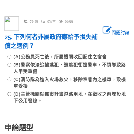
0討論
0留言
0追蹤
問題討論
25. 下列何者非屬政府應給予損失補
償之適例？
(A)公務員死亡後，所屬機關收回配住之宿舍
(B)警察依法追捕逃犯，遭逃犯衝撞警車，不慎導致路
人甲受重傷
(C)消防隊為進入火場救火，移除窄巷內之機車，致機
車受損
(D)主管機關就都市計畫道路用地，在徵收之前埋設地
下公用管線。
申論題型