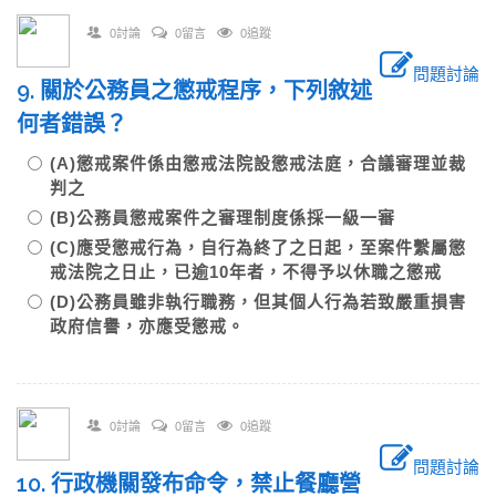
0討論
0留言
0追蹤
問題討論
9. 關於公務員之懲戒程序，下列敘述
何者錯誤？
(A)懲戒案件係由懲戒法院設懲戒法庭，合議審理並裁
判之
(B)公務員懲戒案件之審理制度係採一級一審
(C)應受懲戒行為，自行為終了之日起，至案件繫屬懲
戒法院之日止，已逾10年者，不得予以休職之懲戒
(D)公務員雖非執行職務，但其個人行為若致嚴重損害
政府信譽，亦應受懲戒。
0討論
0留言
0追蹤
問題討論
10. 行政機關發布命令，禁止餐廳營