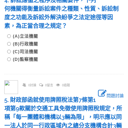
4. 訴訟應循之程序及相關要件，下列
何機關得衡量訴訟案件之種類、性質、訴訟制
度之功能及訴訟外解決紛爭之法定途徑等因
素，為正當合理之規定？
(A)立法機關
(B)行政機關
(C)司法機關
(D)監察機關
0討論
0留言
0追蹤
問題討論
5. 財政部函就使用牌照稅法第7條第1
項第9款關於交通工具免徵使用牌照稅規定，所
稱「每一團體和機構以3輛為限」，明示應以同
一法人於同一行政區域內之總分支機構合計3輛