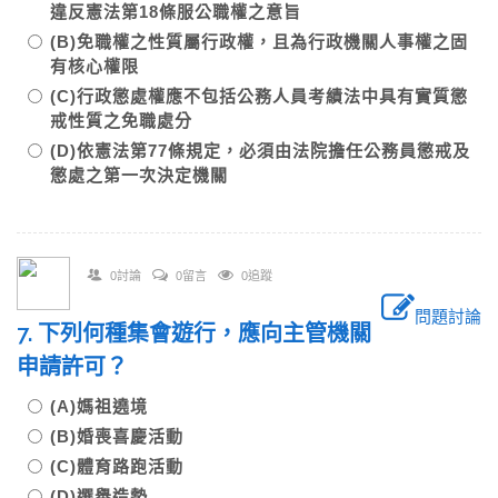
違反憲法第18條服公職權之意旨
(B)免職權之性質屬行政權，且為行政機關人事權之固
有核心權限
(C)行政懲處權應不包括公務人員考績法中具有實質懲
戒性質之免職處分
(D)依憲法第77條規定，必須由法院擔任公務員懲戒及
懲處之第一次決定機關
0討論
0留言
0追蹤
問題討論
7. 下列何種集會遊行，應向主管機關
申請許可？
(A)媽祖遶境
(B)婚喪喜慶活動
(C)體育路跑活動
(D)選舉造勢