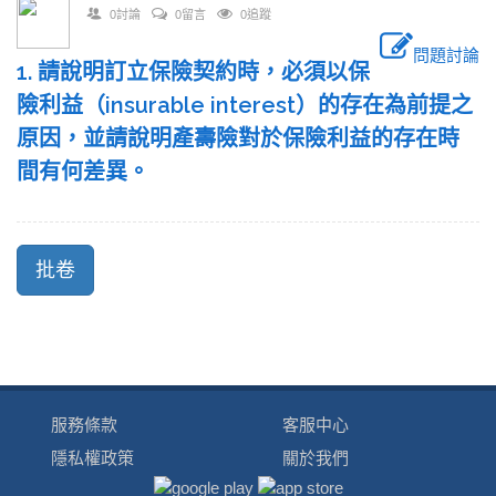
0討論
0留言
0追蹤
問題討論
1. 請說明訂立保險契約時，必須以保
險利益（insurable interest）的存在為前提之
原因，並請說明產壽險對於保險利益的存在時
間有何差異。
服務條款
客服中心
隱私權政策
關於我們