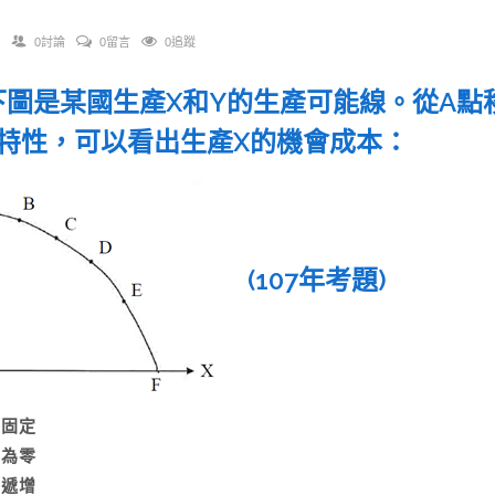
0討論
0留言
0追蹤
. 下圖是某國生產X和Y的生產可能線。從A
特性，可以看出生產X的機會成本：
(107年考題)
A)固定
B)為零
C)遞增