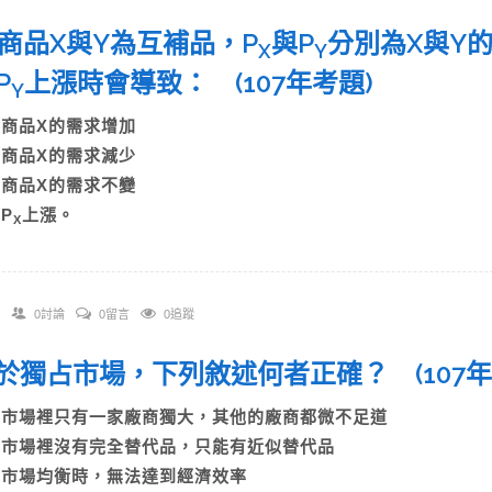
 兩商品X與Y為互補品，P
與P
分別為X與Y
X
Y
P
上漲時會導致： (107年考題)
Y
A)商品X的需求增加
B)商品X的需求減少
C)商品X的需求不變
)P
上漲。
X
0討論
0留言
0追蹤
 關於獨占市場，下列敘述何者正確？ (107
A)市場裡只有一家廠商獨大，其他的廠商都微不足道
B)市場裡沒有完全替代品，只能有近似替代品
C)市場均衡時，無法達到經濟效率