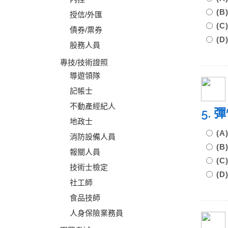
(
授信/外匯
(
債券/票券
(
股務人員
專技/技術證照
導遊領隊
記帳士
不動產經紀人
5.
地政士
(
消防設備人員
(
報關人員
(
技術士檢定
(
社工師
食品技師
人身保險業務員