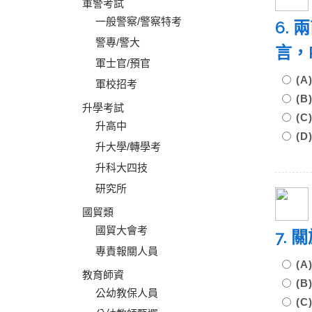
軍警考試
一般警察/警察特考
6.
警專/警大
言，
軍士官/預官
(
軍校招考
(
升學考試
(
升高中
(D
升大學/轉學考
升科大四技
研究所
國貿類
國貿大會考
7.
專責報關人員
(
教育師資
(
公幼教保人員
(