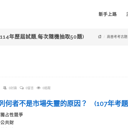
新手上路
114年歷屆試題,每次隨機抽取50題)
高普考考古題
0討論
0留言
0追蹤
 下列何者不是市場失靈的原因？ (107年考
A)獨占性競爭
B)公共財