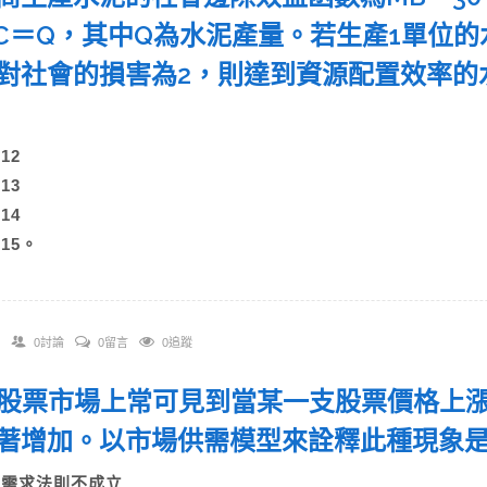
C＝Q，其中Q為水泥產量。若生產1單位的
對社會的損害為2，則達到資源配置效率的水
)
)12
)13
)14
)15。
0討論
0留言
0追蹤
 在股票市場上常可見到當某一支股票價格上
著增加。以市場供需模型來詮釋此種現象是：
A)需求法則不成立