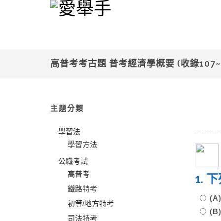
高普考考古題 普考經濟學概要 (收錄107~
主題分類
學習法
學習方法
公職考試
高普考
1.
鐵路特考
(
初等/地方特考
(
司法特考