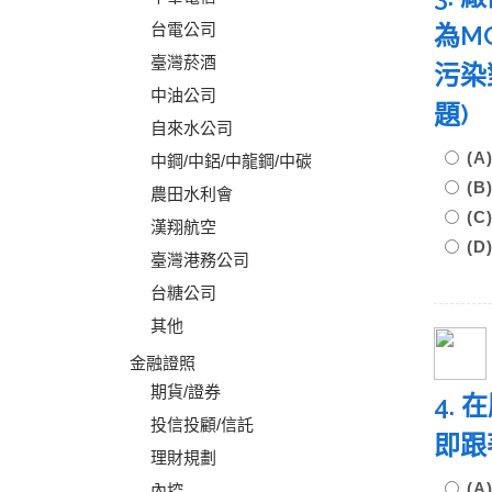
台電公司
為M
臺灣菸酒
污染
中油公司
題
自來水公司
(A
中鋼/中鋁/中龍鋼/中碳
(B
農田水利會
(C
漢翔航空
(D
臺灣港務公司
台糖公司
其他
金融證照
期貨/證券
4.
投信投顧/信託
即跟
理財規劃
(
內控