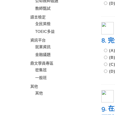
公幼教師甄選
(
教師甄試
語言檢定
全民英檢
TOEIC多益
8.
資訊平台
就業資訊
(
金融議題
(
鼎文學員專區
(
密集班
(
一般班
其他
其他
9.