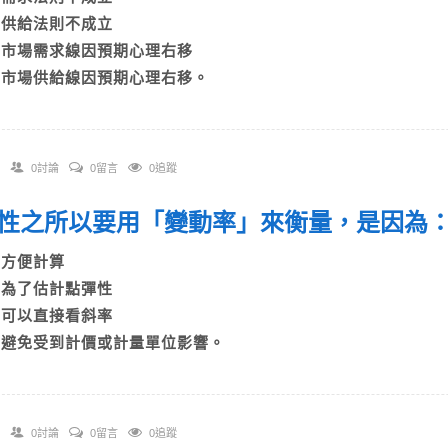
B)供給法則不成立
C)市場需求線因預期心理右移
D)市場供給線因預期心理右移。
0討論
0留言
0追蹤
 彈性之所以要用「變動率」來衡量，是因為：
A)方便計算
B)為了估計點彈性
C)可以直接看斜率
D)避免受到計價或計量單位影響。
0討論
0留言
0追蹤