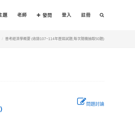
主題
老師
登入
註冊
發問
普考經濟學概要 (收錄107~114年歷屆試題,每次隨機抽取50題)
問題討論
題)