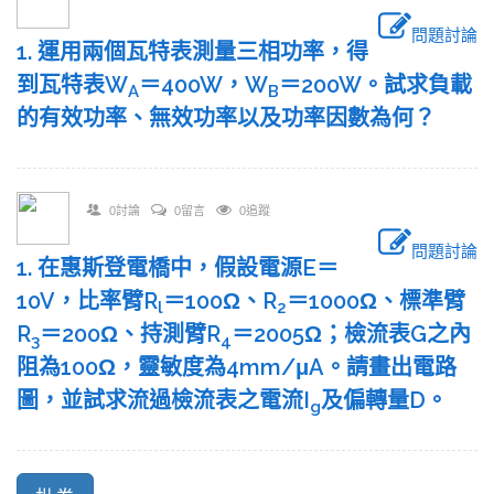
問題討論
1. 運用兩個瓦特表測量三相功率，得
到瓦特表W
＝400W，W
＝200W。試求負載
A
B
的有效功率、無效功率以及功率因數為何？
0討論
0留言
0追蹤
問題討論
1. 在惠斯登電橋中，假設電源E＝
10V，比率臂R
＝100Ω、R
＝1000Ω、標準臂
l
2
R
＝200Ω、持測臂R
＝2005Ω；檢流表G之內
3
4
阻為100Ω，靈敏度為4mm/μA。請畫出電路
圖，並試求流過檢流表之電流I
及偏轉量D。
g