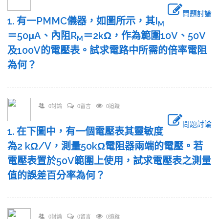
問題討論
1. 有一PMMC儀器，如圖所示，其I
M
＝50μA、內阻R
＝2kΩ，作為範圍10V、50V
M
及100V的電壓表。試求電路中所需的倍率電阻
為何？
0討論
0留言
0追蹤
問題討論
1. 在下圖中，有一個電壓表其靈敏度
為2 kΩ/V，測量50kΩ電阻器兩端的電壓。若
電壓表置於50V範圍上使用，試求電壓表之測量
值的誤差百分率為何？
0討論
0留言
0追蹤