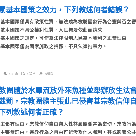
 有關基本國策之效力，下列敘述何者錯誤
A)基本國策僅具有政策性質，無法成為檢驗國家行為合憲與否
B)基本國策不具公權利性質，人民無法依此而請求
C)基本國策之規定，可作為法律限制人民基本權利之正當理由
D)基本國策僅為國家施政之指標，不具法律拘束力。
0討論
0留言
0追蹤
 宗教團體於水庫流放外來魚種並舉辦放生法
裁罰，宗教團體主張此已侵害其宗教信仰
下列敘述何者正確？
A)主張有理由，宗教信仰自由與人性尊嚴關係甚為密切，宗教
B)主張無理由，宗教行為之自由可能涉及他人權利，甚或影響公