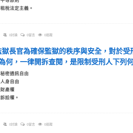
C)平等原則
D)租稅法定主義。
0討論
0留言
0追蹤
. 監獄長官為確保監獄的秩序與安全，對於
為何，一律開拆查閱，是限制受刑人下列
A)秘密通訊自由
B)人身自由
C)財產權
D)訴訟權。
0討論
0留言
0追蹤