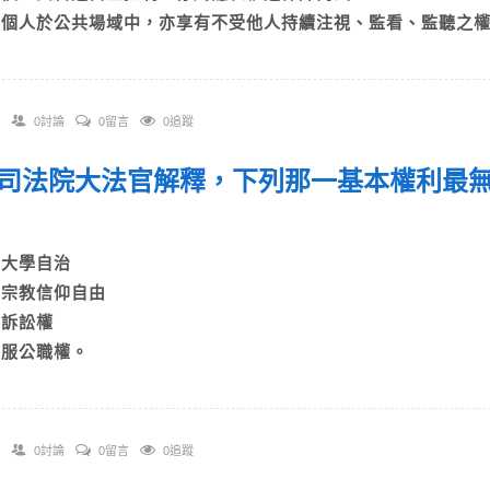
D)個人於公共場域中，亦享有不受他人持續注視、監看、監聽之
0討論
0留言
0追蹤
 依司法院大法官解釋，下列那一基本權利最
？
A)大學自治
B)宗教信仰自由
C)訴訟權
D)服公職權。
0討論
0留言
0追蹤