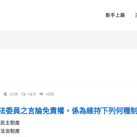
新手上路
0討論
0留言
0追蹤
 立法委員之言論免責權，係為維持下列何
A)民主制度
B)法治制度