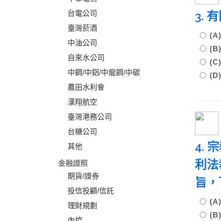
台電公司
3.
臺灣菸酒
(
中油公司
(
自來水公司
(
中鋼/中鋁/中龍鋼/中碳
(
農田水利會
漢翔航空
臺灣港務公司
台糖公司
4.
其他
利法
金融證照
期貨/證券
旨，
投信投顧/信託
(
理財規劃
(
內控