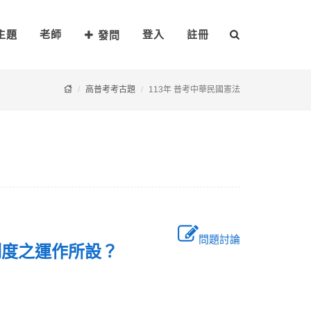
主題
老師
登入
註冊
發問
高普考考古題
113年 普考中華民國憲法
問題討論
種制度之運作所設？