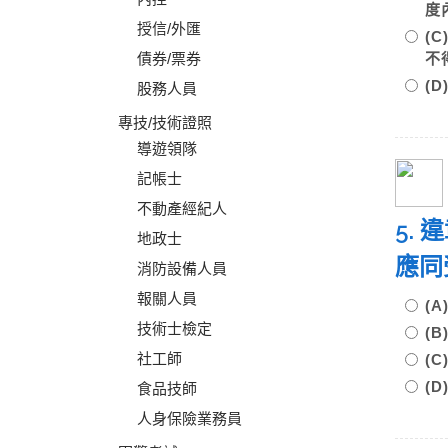
度
授信/外匯
(
債券/票券
不
(
股務人員
專技/技術證照
導遊領隊
記帳士
不動產經紀人
5.
地政士
應同
消防設備人員
報關人員
(
技術士檢定
(
社工師
(
(
食品技師
人身保險業務員