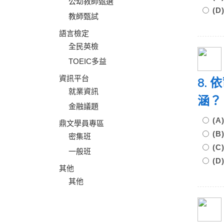
公幼教師甄選
(
教師甄試
語言檢定
全民英檢
TOEIC多益
資訊平台
8.
就業資訊
涵
金融議題
(
鼎文學員專區
(
密集班
(
一般班
(
其他
其他