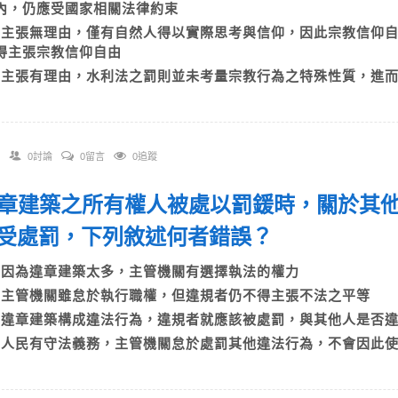
內，仍應受國家相關法律約束
C)主張無理由，僅有自然人得以實際思考與信仰，因此宗教信仰
得主張宗教信仰自由
D)主張有理由，水利法之罰則並未考量宗教行為之特殊性質，進
0討論
0留言
0追蹤
 違章建築之所有權人被處以罰鍰時，關於其
受處罰，下列敘述何者錯誤？
A)因為違章建築太多，主管機關有選擇執法的權力
B)主管機關雖怠於執行職權，但違規者仍不得主張不法之平等
C)違章建築構成違法行為，違規者就應該被處罰，與其他人是
D)人民有守法義務，主管機關怠於處罰其他違法行為，不會因此