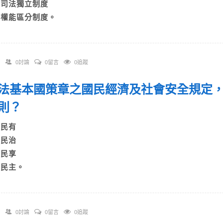
C)司法獨立制度
D)權能區分制度。
0討論
0留言
0追蹤
 憲法基本國策章之國民經濟及社會安全規定
原則？
A)民有
B)民治
C)民享
D)民主。
0討論
0留言
0追蹤