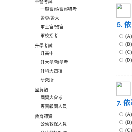
軍警考試
一般警察/警察特考
警專/警大
6.
軍士官/預官
軍校招考
(
(
升學考試
(
升高中
(
升大學/轉學考
升科大四技
研究所
國貿類
國貿大會考
7.
專責報關人員
(
教育師資
(
公幼教保人員
(