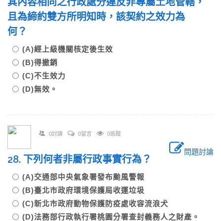
其內容相同之行政處分違反非專屬土地管轄，
且為締約雙方所明知時，該契約之效力為
何？
(A)經上級機關核定後生效
(B)得撤銷
(C)不生效力
(D)無效。
0討論
0留言
0追蹤
問題討論
28. 下列何者非屬行政事實行為？
(A)交通部中央氣象署發布颱風警報
(B)臺北市政府環境保護局收運垃圾
(C)新北市政府動物保護防疫處收容流浪犬
(D)法務部行政執行署桃園分署查封義務人之財產。