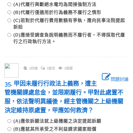
(A)代履行與斷絕水電均為間接強制方法
(B)代履行僅適用於行為義務不履行之情形
(C)若對於代履行費用數額有爭執，應向民事法院提起
訴訟
(D)應接受調查負說明義務而不履行者，不得採取代履
行之行政執行方法。
0討論
0留言
0追蹤
問題討論
35. 甲因未履行行政法上義務，遭主
管機關課處怠金，並限期履行。甲對此處置不
服，依法聲明異議後，經主管機關之上級機關
決定維持原處置，甲應如何救濟？
(A)應依訴願法就上級機關之決定提起訴願
(B)應就其所承受之不利益請求國家賠償