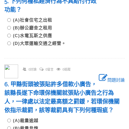
5. 下列何種私經濟行為不具給付行政
功能？
(A)社會住宅之出租
(B)辦公廳舍之租用
(C)水電瓦斯之供應
(D)大眾運輸交通之經營。
0討論
0留言
0追蹤
問題討論
6. 甲縣街頭被張貼許多借款小廣告，
該縣長遂下命環保機關就張貼小廣告之行為
人，一律處以法定最高額之罰鍰，若環保機關
依指示裁罰，該等裁罰具有下列何種瑕疵？
(A)裁量逾越
(B)裁量怠惰