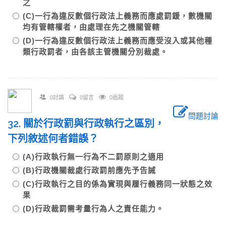
之
(C)一行為違反數個行政法上義務而應處罰鍰，數機關
均有管轄權者，由處理在先之機關管轄
(D)一行為違反數個行政法上義務而應受沒入或其他種
類行政罰者，由各該主管機關分別裁處。
0討論
0留言
0追蹤
問題討論
32. 關於行政罰與行政執行之區別，
下列敘述何者錯誤？
(A)行政執行無一行為不二罰原則之適用
(B)行政機關裁處行政罰前應先予告誡
(C)行政執行之目的係為實現與履行義務同一狀態之效
果
(D)行政裁罰需考量行為人之責任能力。