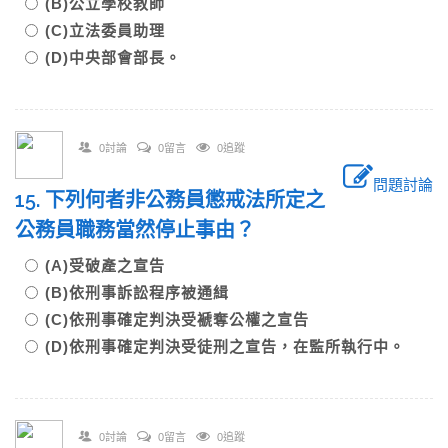
(B)公立學校教師
(C)立法委員助理
(D)中央部會部長。
0討論
0留言
0追蹤
問題討論
15. 下列何者非公務員懲戒法所定之
公務員職務當然停止事由？
(A)受破產之宣告
(B)依刑事訴訟程序被通緝
(C)依刑事確定判決受褫奪公權之宣告
(D)依刑事確定判決受徒刑之宣告，在監所執行中。
0討論
0留言
0追蹤