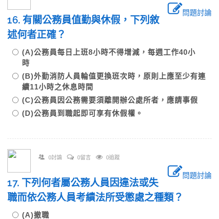
問題討論
16. 有關公務員值勤與休假，下列敘
述何者正確？
(A)公務員每日上班8小時不得增減，每週工作40小
時
(B)外勤消防人員輪值更換班次時，原則上應至少有連
續11小時之休息時間
(C)公務員因公務需要須離開辦公處所者，應請事假
(D)公務員到職起即可享有休假權。
0討論
0留言
0追蹤
問題討論
17. 下列何者屬公務人員因違法或失
職而依公務人員考績法所受懲處之種類？
(A)撤職