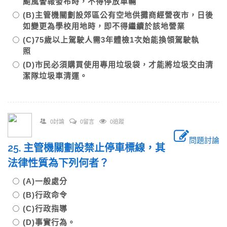
颱風警報發布時，不得停放車輛
(B)主管機關劃設郊區公有空地供攤商經營夜市，日後
如變更為學校用地時，即不得繼續於該地營業
(C)75歲以上駕駛人需3年體檢1次始能換領駕駛執
照
(D)市民必須購買使用專用垃圾袋，才能將垃圾交由清
潔隊垃圾車清運。
0討論
0留言
0追蹤
問題討論
25. 主管機關劃設禁止停車標線，其
法律性質為下列何者？
(A)一般處分
(B)行政命令
(C)行政指導
(D)事實行為。