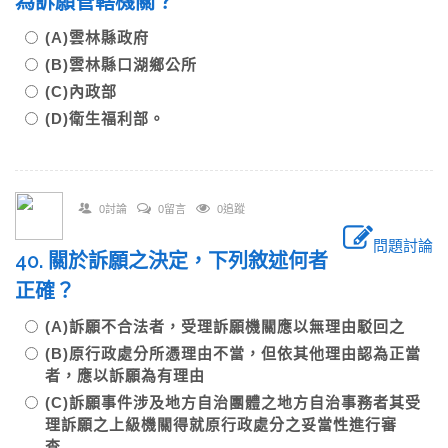
為訴願管轄機關？
(A)雲林縣政府
(B)雲林縣口湖鄉公所
(C)內政部
(D)衛生福利部。
0討論
0留言
0追蹤
問題討論
40. 關於訴願之決定，下列敘述何者
正確？
(A)訴願不合法者，受理訴願機關應以無理由駁回之
(B)原行政處分所憑理由不當，但依其他理由認為正當
者，應以訴願為有理由
(C)訴願事件涉及地方自治團體之地方自治事務者其受
理訴願之上級機關得就原行政處分之妥當性進行審
查