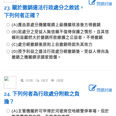
問題討論
23. 關於撤銷違法行政處分之敘述，
下列何者正確？
(A)應由原處分機關報請上級機關核准後方得撤銷
(B)若處分之受益人無信賴不值得保護之情形，且其信
賴利益顯然大於撤銷所欲維護之公益者，不得撤銷
(C)處分經撤銷後原則上自撤銷時起失其效力
(D)授予利益之違法行政處分經撤銷後，受益人得向為
撤銷之機關請求國家賠償。
0討論
0留言
0追蹤
問題討論
24. 下列何者為行政處分附款之負
擔？
(A)主管機關許可甲得於河堤旁空地經營停車場，但於