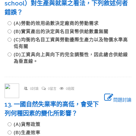
school）對生產與就業之看法，下列敘述何者
錯誤？
(A)勞動的效用函數決定廠商的勞動需求
(B)實質產出的決定與名目貨幣供給數量無關
(C)均衡的名目工資與勞動邊際生產力以及物價水準高
低有關
(D)工資具向上與向下的完全調整性，因此總合供給線
為垂直線。
0討論
0留言
0追蹤
問題討論
13. 一國自然失業率的高低，會受下
列何種因素的變化所影響？
(A)貨幣政策
(B)生產效率