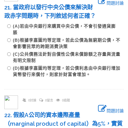
問題討論
21. 當政府以發行中央公債來解決財
政赤字問題時，下列敘述何者正確？
(A)若由中央銀行來購買中央公債，不會引發通貨膨
脹
(B)根據李嘉圖均等定理，若此公債為無窮期公債，不
會影響民眾的跨期消費決策
(C)公共債務法針對自償性公債未償餘額之存量與流量
有明文限制
(D)根據李嘉圖均等定理，若公債利息由中央銀行增加
貨幣發行來償付，則家計財富會增加。
0討論
0留言
0追蹤
問題討論
22. 假設A公司的資本邊際產量
（marginal product of capital）為5%，實質