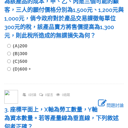
為該產品的成本，甲、乙、丙是三個可能的顧
客，三人的願付價格分別為1,500元、1,200元與
1,000元，倘今政府對於產品交易課徵每單位
300元的稅，該產品賣方將售價提高為1,300
元，則此稅所造成的無謂損失為何？
(A)200
(B)300
(C)500
(D)600。
0討論
0留言
0追蹤
問題討論
3. 座標平面上，X軸為勞工數量，Y軸
為資本數量。若等產量線為垂直線，下列敘述
何者正確？