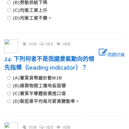
(B)勞動供給下降
(C)均衡工資上升
(D)均衡工資不變。
0討論
0留言
0追蹤
問題討論
24. 下列何者不是我國景氣動向的領
先指標（leading indicator）？
(A)實質貨幣總計數M1B
(B)建築物開工樓地板面積
(C)實質半導體設備進口值
(D)製造業平均每月薪資變動率。
0討論
0留言
0追蹤