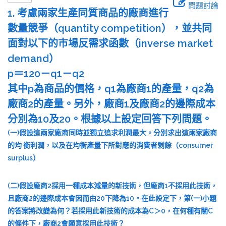
問題討論
1. 考慮兩家生產同質商品的廠商進行
數量競爭（quantity competition），並共同
面對以下的市場反需求函數（inverse market
demand）
p＝120－q1－q2
其中p為商品的價格，q1為廠商1的產量，q2為
廠商2的產量。另外，廠商1及廠商2的邊際成本
分別為10及20。根據以上設定回答下列問題。
(一)假設這兩家廠商同時並獨立追求利潤最大。分別求出這兩家廠商
的均 衡利潤，以及在均衡產量下所對應的消費者剩餘（consumer
surplus）
(二)假設廠商2採用一種成本減量的新技術，但廠商1不採用此技術，
且廠商2的邊際成本會因而由20下降為10。在此設定下，第(一)小題
的答案將改變為何？若採用此新技術的成本為C＞0，在何種有關C
的條件下，廠商2會願意採用此技術？