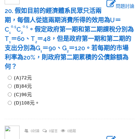
問題討論
20. 假如目前的經濟體系民眾只活兩
期，每個人從這兩期消費所得的效用為U＝
0.5
0.5
C
C
。假定政府第一期和第二期課稅分別為
1
2
T
＝60、T
＝48，但是政府第一期和第二期的
1
2
支出分別為G
＝90、G
＝120。若每期的市場
1
2
利率為20%，則政府第二期累積的公債餘額為
何？
(A)72元
(B)84元
(C)96元
(D)108元。
0討論
0留言
0追蹤