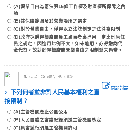
(A)營業自由為憲法第15條工作權及財產權所保障之內
涵
(B)其保障範圍及於營業場所之選定
(C)對於營業自由，僅得以立法院制定之法律為限制
(D)政府採購得標廠商員工逾百者應進用一定比例原住
民之規定，因進用比例不大，如未進用，亦得繳納代
金代替，故對於得標廠商營業自由之限制並未過當。
0討論
0留言
0追蹤
問題討論
2. 下列何者並非對人民基本權利之直
接限制？
(A)主管機關廢止公園公用
(B)人民團體之會議紀錄須送主管機關核定
(C)集會遊行須經主管機關許可