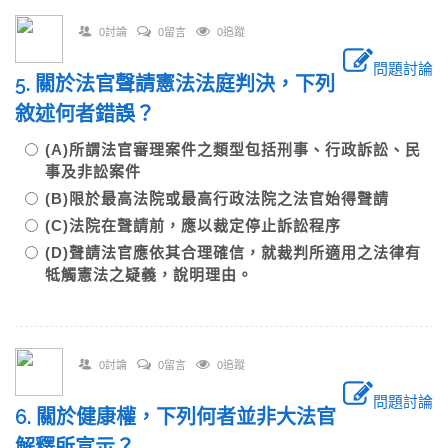
0討論
0留言
0追蹤
問題討論
5. 關於法官聲請憲法法庭判決，下列
敘述何者錯誤？
(A)所謂法官審理案件之類型包括刑事、行政訴訟、民
事及非訟案件
(B)限於最高法院或最高行政法院之法官始得聲請
(C)法院在聲請前，應以裁定停止訴訟程序
(D)聲請法官應依其合理確信，就裁判所適用之法律有
牴觸憲法之疑義，說明理由。
0討論
0留言
0追蹤
問題討論
6. 關於健康權，下列何者並非大法官
解釋所宣示？