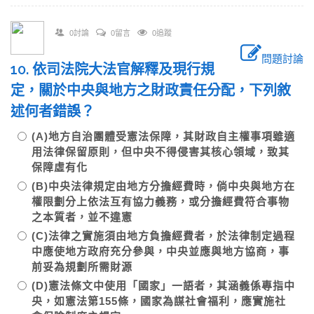
0討論
0留言
0追蹤
問題討論
10. 依司法院大法官解釋及現行規
定，關於中央與地方之財政責任分配，下列敘
述何者錯誤？
(A)地方自治團體受憲法保障，其財政自主權事項雖適
用法律保留原則，但中央不得侵害其核心領域，致其
保障虛有化
(B)中央法律規定由地方分擔經費時，倘中央與地方在
權限劃分上依法互有協力義務，或分擔經費符合事物
之本質者，並不違憲
(C)法律之實施須由地方負擔經費者，於法律制定過程
中應使地方政府充分參與，中央並應與地方協商，事
前妥為規劃所需財源
(D)憲法條文中使用「國家」一語者，其涵義係專指中
央，如憲法第155條，國家為謀社會福利，應實施社