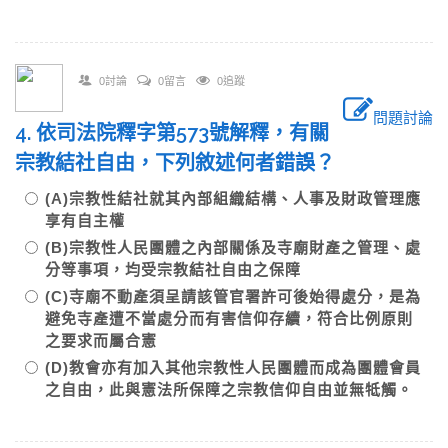
0討論
0留言
0追蹤
問題討論
4. 依司法院釋字第573號解釋，有關
宗教結社自由，下列敘述何者錯誤？
(A)宗教性結社就其內部組織結構、人事及財政管理應
享有自主權
(B)宗教性人民團體之內部關係及寺廟財產之管理、處
分等事項，均受宗教結社自由之保障
(C)寺廟不動產須呈請該管官署許可後始得處分，是為
避免寺產遭不當處分而有害信仰存續，符合比例原則
之要求而屬合憲
(D)教會亦有加入其他宗教性人民團體而成為團體會員
之自由，此與憲法所保障之宗教信仰自由並無牴觸。