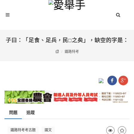
子曰：「足食、足兵，民□之矣」，缺空的字是：
鐵路特考
問題
追蹤
鐵路特考考古題
國文