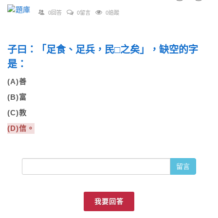
0回答
0留言
0追蹤
子曰：「足食、足兵，民□之矣」，缺空的字
是：
(A)善
(B)富
(C)教
(D)信。
留言
我要回答