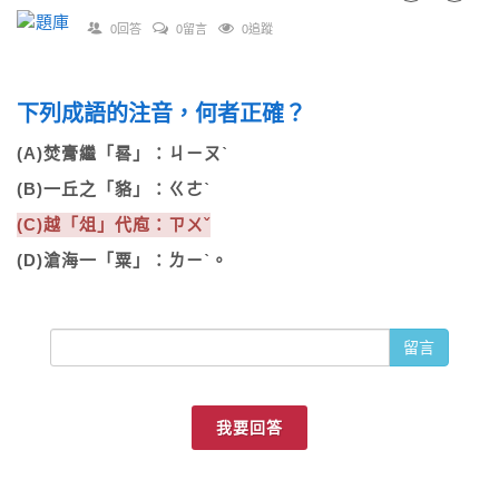
0回答
0留言
0追蹤
下列成語的注音，何者正確？
(A)焚膏繼「晷」：ㄐㄧㄡˋ
(B)一丘之「貉」：ㄍㄜˋ
(C)越「俎」代庖：ㄗㄨˇ
(D)滄海一「粟」：ㄌㄧˋ。
留言
我要回答