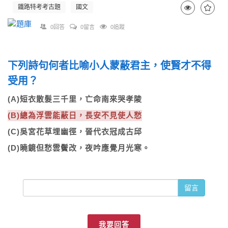
鐵路特考考古題
國文
0回答
0留言
0追蹤
下列詩句何者比喻小人蒙蔽君主，使賢才不得
受用？
(A)短衣散髮三千里，亡命南來哭孝陵
(B)總為浮雲能蔽日，長安不見使人愁
(C)吳宮花草埋幽徑，晉代衣冠成古邱
(D)曉鏡但愁雲鬢改，夜吟應覺月光寒。
留言
我要回答