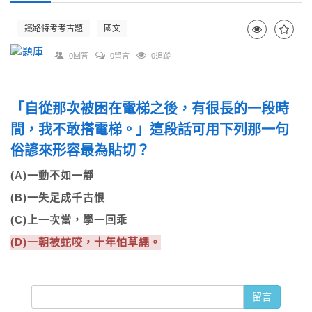
鐵路特考考古題
國文
0回答
0留言
0追蹤
「自從那次被困在電梯之後，有很長的一段時
間，我不敢搭電梯。」這段話可用下列那一句
俗諺來形容最為貼切？
(A)一動不如一靜
(B)一失足成千古恨
(C)上一次當，學一回乖
(D)一朝被蛇咬，十年怕草繩。
留言