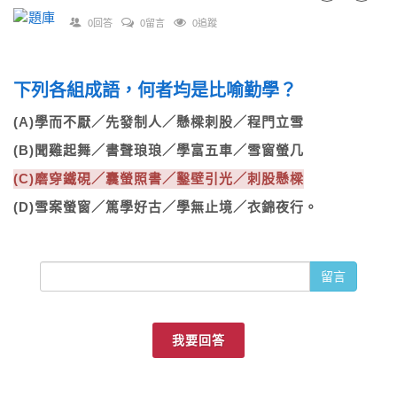
0回答
0留言
0追蹤
下列各組成語，何者均是比喻勤學？
(A)學而不厭／先發制人／懸樑刺股／程門立雪
(B)聞雞起舞／書聲琅琅／學富五車／雪窗螢几
(C)磨穿鐵硯／囊螢照書／鑿壁引光／刺股懸樑
(D)雪案螢窗／篤學好古／學無止境／衣錦夜行。
留言
我要回答