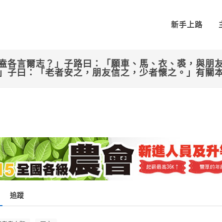
新手上路
盍各言爾志？」子路曰：「願車、馬、衣、裘，與朋
」子曰：「老者安之，朋友信之，少者懷之。」有關
追蹤