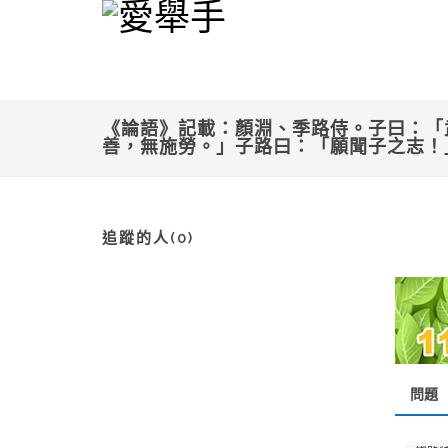
《論語》記載：顏淵、季路侍。子曰：「
善，無施勞。」子路曰：「願聞子之志！
追蹤的人(0)
問題