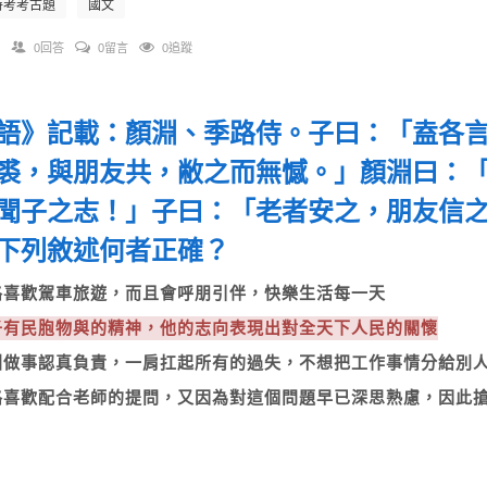
特考考古題
國文
0回答
0留言
0追蹤
語》記載：顏淵、季路侍。子曰：「盍各
裘，與朋友共，敝之而無憾。」顏淵曰：
聞子之志！」子曰：「老者安之，朋友信
下列敘述何者正確？
子路喜歡駕車旅遊，而且會呼朋引伴，快樂生活每一天
孔子有民胞物與的精神，他的志向表現出對全天下人民的關懷
顏淵做事認真負責，一肩扛起所有的過失，不想把工作事情分給別
子路喜歡配合老師的提問，又因為對這個問題早已深思熟慮，因此