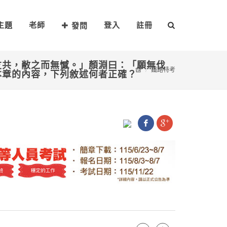
主題
老師
登入
註冊
發問
友共，敝之而無憾。」顏淵曰：「願無伐
鐵路特考
本章的內容，下列敘述何者正確？