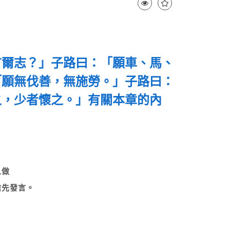
言爾志？」子路曰：「願車、馬、
「願無伐善，無施勞。」子路曰：
之，少者懷之。」有關本章的內
人做
搶先發言。