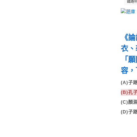
鐵路
《論
衣、
「願
容，
(A)
(B)
(C)
(D)