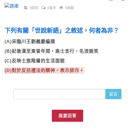
0回答
0留言
0追蹤
下列有關「世說新語」之敘述，何者為非？
(A)宋臨川王劉義慶編撰
(B)記後漢至東晉年間，高士言行，名流談笑
(C)反映士族階層的生活面貌
(D)對於反抗禮法的精神，表示排斥。
留言
我要回答